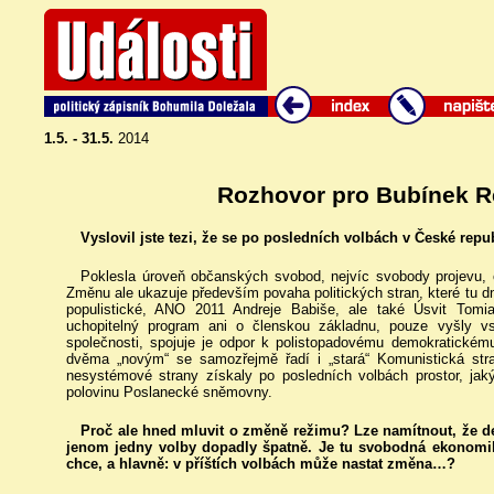
1.5. - 31.5.
2014
Rozhovor pro Bubínek R
Vyslovil jste tezi, že se po posledních volbách v České rep
Poklesla úroveň občanských svobod, nejvíc svobody projevu, 
Změnu ale ukazuje především povaha politických stran, které tu d
populistické, ANO 2011 Andreje Babiše, ale také Úsvit Tomi
uchopitelný program ani o členskou základnu, pouze vyšly v
společnosti, spojuje je odpor k polistopadovému demokratické
dvěma „novým“ se samozřejmě řadí i „stará“ Komunistická str
nesystémové strany získaly po posledních volbách prostor, jaký
polovinu Poslanecké sněmovny.
Proč ale hned mluvit o změně režimu? Lze namítnout, že d
jenom jedny volby dopadly špatně. Je tu svobodná ekonomika,
chce, a hlavně: v příštích volbách může nastat změna…?