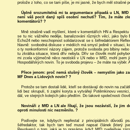
protože z toho, co se tam píše, je mi jasné, že bych měl strašné p
Úplně srozumitelná mi ta argumentace připadá u LN, MfD a
není váš pocit daný spíš osobní nechutí? Tím, že máte zkr
komentátorů? ?
Mně strašně vadí myšlení, které v komentářích HN a Respektu p
se tu nic vážného neděje, banalizování různých věcí, jako bylo
Echo24 nebo neschopnost solidarizovat se s šéfredaktorem Reflexu
hlavně: svobodná diskuse v médiích má smysl jedině v situaci, k
o ty nonkonformní názory zájem, protože svoboda pro blbiny nebo 
tu zkrátka situace, která dřív nebyla. Dřív se člověk mohl pohyb
mi zcela výjimečně něco neotiskli v LN nebo v MfD, mohl jsem j
Hospodářských novin. To je svoboda projevu – že máte na výběr. A
Přece jenom: proč nemá slušný člověk – nemyslím jako zam
MF Dnes a Lidových novin? ?
Protože se tam dostali lidé, kteří se dostávají do novin na zač
lidi bez skrupulí, ti zaplní koryta a vytvářejí Potěmkinovu vesni
dál, ve stejných kolejích jako předtím. Do takové společnosti člov
Novináři z MfD a LN ale říkají, že jsou nezávislí, že jim 
oproti minulosti nic nezměnilo. ?
Podívejte se, kdybych nepřestal z principiálních důvodů p
šéfredaktor, tak bych tam teď musel napsat článek (který j
Revolveru) o tom, jaká je to prasárna, když MfD zveřejňuje z