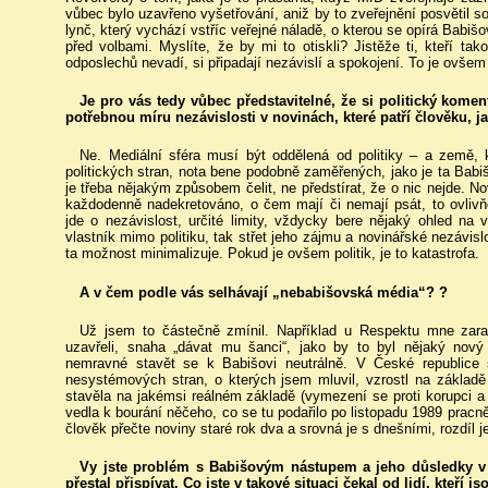
vůbec bylo uzavřeno vyšetřování, aniž by to zveřejnění posvětil s
lynč, který vychází vstříc veřejné náladě, o kterou se opírá Babišo
před volbami. Myslíte, že by mi to otiskli? Jistěže ti, kteří ta
odposlechů nevadí, si připadají nezávislí a spokojení. To je ovšem
Je pro vás tedy vůbec představitelné, že si politický kome
potřebnou míru nezávislosti v novinách, které patří člověku, j
Ne. Mediální sféra musí být oddělená od politiky – a země, k
politických stran, nota bene podobně zaměřených, jako je ta Babiš
je třeba nějakým způsobem čelit, ne předstírat, že o nic nejde. N
každodenně nadekretováno, o čem mají či nemají psát, to ovlivň
jde o nezávislost, určité limity, vždycky bere nějaký ohled na
vlastník mimo politiku, tak střet jeho zájmu a novinářské nezávisl
ta možnost minimalizuje. Pokud je ovšem politik, je to katastrofa.
A v čem podle vás selhávají „nebabišovská média“? ?
Už jsem to částečně zmínil. Například u Respektu mne zaraz
uzavřeli, snaha „dávat mu šanci“, jako by to byl nějaký nový
nemravné stavět se k Babišovi neutrálně. V České republice
nesystémových stran, o kterých jsem mluvil, vzrostl na základě
stavěla na jakémsi reálném základě (vymezení se proti korupci a i
vedla k bourání něčeho, co se tu podařilo po listopadu 1989 pracn
člověk přečte noviny staré rok dva a srovná je s dnešními, rozdíl j
Vy jste problém s Babišovým nástupem a jeho důsledky v M
přestal přispívat. Co jste v takové situaci čekal od lidí, kteří 