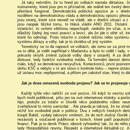
Já taky netvrdím, že tu hned po volbách nastala diktatura. Ji
instrumenty, které jsou pro ni příznačné, ale reálně ten český d
přestává fungovat. Demokratická politická opozice je v dnešn
rozdělení na demokratickou vládu a demokratickou opozici přest
jsou strany, které sice nesedí ve vládě, ale v dnešní situaci a 
jsou naopak blízké tomu, to hlásá vládní ANO 2011. Ostatní po
stranictví, to ovšem většinou nepochopili, nedošlo jim včas, a 
důležitý žádný boj mezi pravicí a levicí, ale že jde o střet sil, kt
které ho odmítají. Proto mluvím o změně režimu nebo systému 
systému důrazy a váhy, tak je to zkrátka už jiný systém.
Teoreticky se to dá napravit ve volbách, ale tomu se za prvé 
se to dělá, je vidět například v Maďarsku a bylo to vidět i tad
pokusily skrytě změnit způsob volby daný v ústavě). A za dr
diskuse, tedy funkční svobodná média. Ta formální danost demo
málo, když se demokracie nevyužívá. Koneckonců, první poúnoro
úlohu KSČ a nebylo v ní ani slovo o kontrole tisku – teprve ústav
už ústavu moc nepřipomínal, a přitom jen zakotvil stav, který tu dá
Jak je dnes omezená svoboda projevu? Jak se to projevuje 
Každý tyhle věci nahlíží ze své pozice, čili když to vezmu so
bych mohl publikovat, píšu jen na své internetové stránky a porů
fajn, protože za totáče si člověk něco podobného vůbec neum
zveřejňovat to mimo samizdat… Ale pravda je taková, že se straš
nichž lze svobodně psát o politice. Dva z velkých českých den
koupil Babiš, vydaly takovým směrem, že do nich slušný člověk
nezávislý a současně publikovat v listech, které patří populisti
financí. Pak je tu deník Právo, ideově vyhraněný tak, že do něho 
tedy Hospodářské noviny, Respekt a internetové Aktuálně.cz. A 