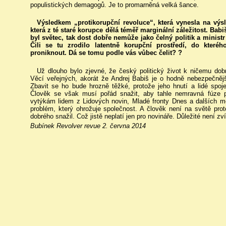
populistických demagogů. Je to promarněná velká šance.
Výsledkem „protikorupční revoluce“, která vynesla na výsl
která z té staré korupce dělá téměř marginální záležitost. Babiš
byl světec, tak dost dobře nemůže jako čelný politik a ministr
Čili se tu zrodilo latentně korupční prostředí, do kter
proniknout. Dá se tomu podle vás vůbec čelit? ?
Už dlouho bylo zjevné, že český politický život k ničemu do
Věcí veřejných, akorát že Andrej Babiš je o hodně nebezpečněj
Zbavit se ho bude hrozně těžké, protože jeho hnutí a lidé spoje
Člověk se však musí pořád snažit, aby tahle nemravná fúze pod
vytýkám lidem z Lidových novin, Mladé fronty Dnes a dalších médi
problém, který ohrožuje společnost. A člověk není na světě pro
dobrého snažil. Což jistě neplatí jen pro novináře. Důležité není zví
Bubínek Revolver revue 2. června 2014