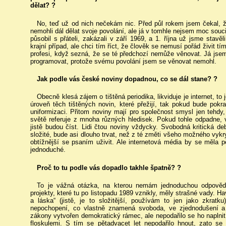
dělat? ?
No, teď už od nich nečekám nic. Před půl rokem jsem čekal, 
nemohli dál dělat svoje povolání, ale já v tomhle nejsem moc sou
působil s přáteli, zakázali v září 1969, a 1. října už jsme stavě
krajní případ, ale chci tím říct, že člověk se nemusí pořád živit tí
profesi, když sezná, že se té předchozí nemůže věnovat. Já jse
programovat, protože svému povolání jsem se věnovat nemohl.
Jak podle vás české noviny dopadnou, co se dál stane? ?
Obecně klesá zájem o tištěná periodika, likviduje je internet, to
úroveň těch tištěných novin, které přežijí, tak pokud bude pok
uniformizaci. Přitom noviny mají pro společnost smysl jen tehdy,
světě referuje z mnoha různých hledisek. Pokud tohle odpadne, vzn
jistě budou číst. Lidi čtou noviny vždycky. Svobodná kritická de
složité, bude asi dlouho trvat, než z té změti všeho možného vykr
obtížnější se psaním uživit. Ale internetová média by se měla pě
jednoduché.
Proč to tu podle vás dopadlo takhle špatně? ?
To je vážná otázka, na kterou nemám jednoduchou odpověď. 
projekty, které tu po listopadu 1989 vznikly, měly strašné vady. 
a láska“ (jistě, je to složitější, používám to jen jako zkrat
nepochopení, co vlastně znamená svoboda, ve zjednodušení a 
zákony vytvořen demokratický rámec, ale nepodařilo se ho naplni
floskulemi. S tím se pětadvacet let nepodařilo hnout, zato se 