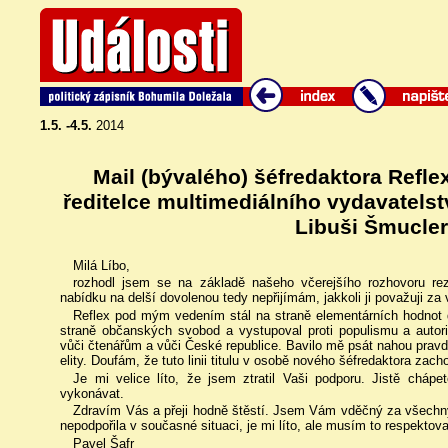
1.5. -4.5.
2014
Mail (bývalého) šéfredaktora Refle
ředitelce multimediálního vydavatelst
Libuši Šmucle
Milá Líbo,
rozhodl jsem se na základě našeho včerejšího rozhovoru rezi
nabídku na delší dovolenou tedy nepřijímám, jakkoli ji považuji za
Reflex pod mým vedením stál na straně elementárních hodnot 
straně občanských svobod a vystupoval proti populismu a autori
vůči čtenářům a vůči České republice. Bavilo mě psát nahou pravdu
elity. Doufám, že tuto linii titulu v osobě nového šéfredaktora zach
Je mi velice líto, že jsem ztratil Vaši podporu. Jistě cháp
vykonávat.
Zdravím Vás a přeji hodně štěstí. Jsem Vám vděčný za všechny př
nepodpořila v současné situaci, je mi líto, ale musím to respektova
Pavel Šafr