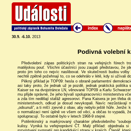
30.9. -6.10.
2013
Podivná volební 
Předvolební zápas politických stran na veřejných fórech 
matějskou pouť. Všichni účastníci jsou zaujati představou, že jd
proto jim toho co nejvíc naslibovat. Ve skutečnosti budou volb
nechtě zpětně požehnají to, co se odehrálo v létě, kdy si užívali d
Pěkný příklad je TOP09: hesla o obraně parlamentní demokracie
asi taky proto, že jednak už je pozdě, jednak praktická politika 
Kaiser se na dvojstránce LN, věnované TOP09 a Karlu Schwarzenbe
mu přijde správné, že jeho bývalí spolupracovníci ministerstva v
a zda tím nedělají stafáž agresorovi. Pana Kaisera je jen třeba d
ministerstvech, odkud je dosud nevykopali. Navíc nezůstávají 
„odsunuli“, a ti mlčí zjevně z obav, aby nebylo ještě hůře. Jenže:
o normalizaci není úplně ve všem od věci, a občas to vypadá, že 
spolupracují. To ostatně bylo v letech 1968-9 stejné.
Potěmkinský a markýrovaný charakter předvolebního “souboje“
kulisy. Vyniká tu veřejnoprávní ČT. Malý příklad: objednal
rozvrstvení sympatií pro kandidující strany v krajích. Čtenář, kte