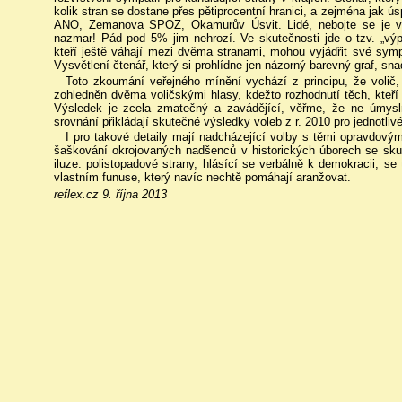
kolik stran se dostane přes pětiprocentní hranici, a zejména jak 
ANO, Zemanova SPOZ, Okamurův Úsvit. Lidé, nebojte se je vol
nazmar! Pád pod 5% jim nehrozí. Ve skutečnosti jde o tzv. „výpo
kteří ještě váhají mezi dvěma stranami, mohou vyjádřit své sym
Vysvětlení čtenář, který si prohlídne jen názorný barevný graf, sna
Toto zkoumání veřejného mínění vychází z principu, že volič, 
zohledněn dvěma voličskými hlasy, kdežto rozhodnutí těch, kteří 
Výsledek je zcela zmatečný a zavádějící, věřme, že ne úmysl
srovnání přikládají skutečné výsledky voleb z r. 2010 pro jednotlivé
I pro takové detaily mají nadcházející volby s těmi opravdový
šaškování okrojovaných nadšenců v historických úborech se sku
iluze: polistopadové strany, hlásící se verbálně k demokracii, se
vlastním funuse, který navíc nechtě pomáhají aranžovat.
reflex.cz 9. října 2013