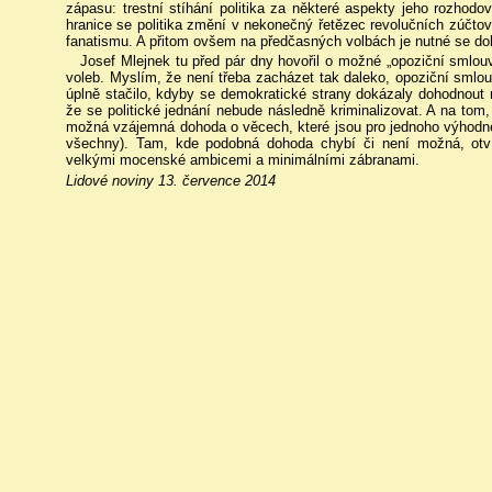
zápasu: trestní stíhání politika za některé aspekty jeho rozhodov
hranice se politika změní v nekonečný řetězec revolučních zúčtov
fanatismu. A přitom ovšem na předčasných volbách je nutné se do
Josef Mlejnek tu před pár dny hovořil o možné „opoziční smlo
voleb. Myslím, že není třeba zacházet tak daleko, opoziční smlou
úplně stačilo, kdyby se demokratické strany dokázaly dohodnout na
že se politické jednání nebude následně kriminalizovat. A na tom
možná vzájemná dohoda o věcech, které jsou pro jednoho výhodné
všechny). Tam, kde podobná dohoda chybí či není možná, otvírá
velkými mocenské ambicemi a minimálními zábranami.
Lidové noviny 13. července 2014