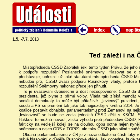
1.5. -7.7.
2013
Teď záleží i na
Místopředseda ČSSD Zaorálek řekl tento týden Právu, že jeho
k podpoře rozpuštění Poslanecké sněmovny. Hlasovat se o t
představuje, upřesnil už také statutární místopředseda ČSSD M
nebudou pro, ČSSD zváží podporu Rusnokovy vlády, protože t
rozpuštění Sněmovny nakonec přece jen přinutit.
To je uvažování dvousečné a dost nezodpovědné: ČSSD dá důvě
prezidenta, jež plyne z přímé volby. Vláda tak získá mandát v
sociální demokraty to může být přitažlivé: „levicový“ prezident
soudu a PS se promění tak jako tak nejpozději v květnu 2014. Je
koalice postavit obhajobu parlamentarismu proti Zemanovi na nej
„levicovost“ se bude ne zcela jednolitá ČSSD dělit s KSČM
Haškovi to možná nevadí, získá výhodu proti předsedovi ČSSD, k
fakticky na vedlejší koleji se na dlouhou dobu octne nejen nyn
sněmovna a nejen ODS a TOP09, ale taky ČSSD jako silná součást
Obrana parlamentarismu v ČR je z nezanedbatelné části taky v
právě hlasování o důvěře Rusnokově vládě. Jak dopadne, bude ze