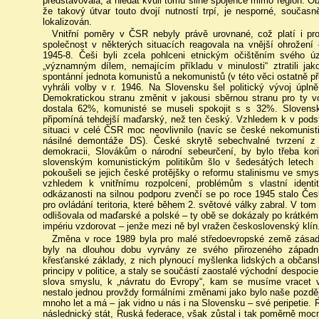
představovala, a hledat kvůli tomu silné spojence mimo region. Ob
že takový útvar touto dvojí nutností trpí, je nesporné, součas
lokalizován.
Vnitřní poměry v ČSR nebyly právě urovnané, což platí i p
společnost v některých situacích reagovala na vnější ohrožení
1945-8. Češi byli zcela pohlceni etnickým očištěním svého 
„významným dílem, nemajícím příkladu v minulosti“ ztratili jak
spontánní jednota komunistů a nekomunistů (v této věci ostatně p
vyhráli volby v r. 1946. Na Slovensku šel politický vývoj úpl
Demokratickou stranu změnit v jakousi sběrnou stranu pro ty vo
dostala 62%, komunisté se museli spokojit s s 32%. Slovensk
připomíná tehdejší maďarský, než ten český. Vzhledem k v podst
situaci v celé ČSR moc neovlivnilo (navíc se české nekomunisti
násilné demontáže DS). České skrytě sebechvalné tvrzení z
demokracii, Slovákům o národní sebeurčení, by bylo třeba kor
slovenským komunistickým politikům šlo v šedesátých letech o
pokoušeli se jejich české protějšky o reformu stalinismu ve smys
vzhledem k vnitřnímu rozpolcení, problémům s vlastní identi
odkázanosti na silnou podporu zvenčí se po roce 1945 stalo 
pro ovládání teritoria, které během 2. světové války zabral. V t
odlišovala od maďarské a polské – ty obě se dokázaly po krátkém 
impériu vzdorovat – jenže mezi ně byl vražen československý klín
Změna v roce 1989 byla pro malé středoevropské země zásadní
byly na dlouhou dobu vyrvány ze svého přirozeného západníh
křesťanské základy, z nich plynoucí myšlenka lidských a občans
principy v politice, a staly se součástí zaostalé východní despoci
slova smyslu, k „návratu do Evropy“, kam se musíme vracet 
nestalo jednou provždy formálními změnami jako bylo naše pozd
mnoho let a má – jak vidno u nás i na Slovensku – své peripetie. 
následnický stát, Ruská federace, však zůstal i tak poměrně mo