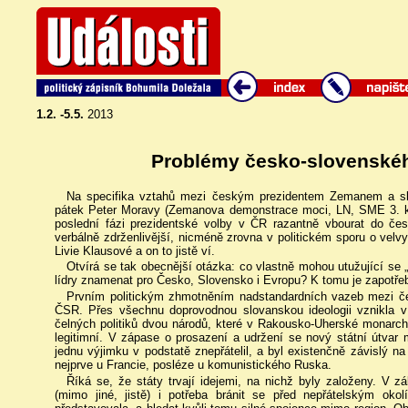
1.2. -5.5.
2013
Problémy česko-slovenské
Na specifika vztahů mezi českým prezidentem Zemanem a sl
pátek Peter Moravy (Zemanova demonstrace moci, LN, SME 3. k
poslední fázi prezidentské volby v ČR razantně vbourat do če
verbálně zdrženlivější, nicméně zrovna v politickém sporu o vel
Livie Klausové a on to jistě ví.
Otvírá se tak obecnější otázka: co vlastně mohou utužující se
lídry znamenat pro Česko, Slovensko i Evropu? K tomu je zapotřeb
Prvním politickým zhmotněním nadstandardních vazeb mezi če
ČSR. Přes všechnu doprovodnou slovanskou ideologii vznikla v 
čelných politiků dvou národů, které v Rakousko-Uherské monarchi
legitimní. V zápase o prosazení a udržení se nový státní útvar
jednu výjimku v podstatě znepřátelil, a byl existenčně závislý n
nejprve u Francie, posléze u komunistického Ruska.
Říká se, že státy trvají idejemi, na nichž byly založeny. V
(mimo jiné, jistě) i potřeba bránit se před nepřátelským oko