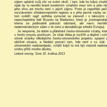
zájem uplatnit svůj vliv ve svém okolí, i tam, kde ho kdysi ztrati
nijak by to nemělo bránit korektním vztahům mezi ním a jeho n
jeho vlivu ani trochu není v jejich zájmu. Proto je zapotřebí pe
rozvráceném středoevropském regionu a o jeho pevné vazby se
tom svědčí např. potřeba vyrovnat se zároveň i s takovými 
nepochopitelný tlak Bruselu na Maďarsko, který je „kontraproduk
kterou se podloudně pokouší odstranit, ale navíc necht
nedemokratickým silám v té zemi a destabilizuje střední Evropu).
Je nesporné, že dobré a přátelské česko-slovenské vztahy, které
v tomto smyslu pozitivum. Je však třeba je rozšířit a doplnit i 
stinné stránky někdejšího česko-slovenského projektu: spojen
obtížné situace, a hledání pomoci tam, kde není o co stát. 
slovenském nadstandardu, zvlášť když to má být vlastně nadst
směru příliš mnoho důvěry.
Lidové noviny, Sme 10. května 2013