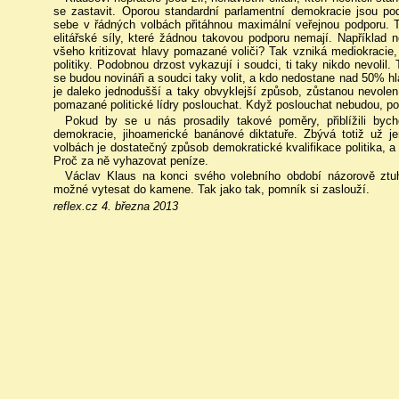
se zastavit. Oporou standardní parlamentní demokracie jsou po
sebe v řádných volbách přitáhnou maximální veřejnou podporu. 
elitářské síly, které žádnou takovou podporu nemají. Například no
všeho kritizovat hlavy pomazané voliči? Tak vzniká mediokracie,
politiky. Podobnou drzost vykazují i soudci, ti taky nikdo nevoli
se budou novináři a soudci taky volit, a kdo nedostane nad 50% hl
je daleko jednodušší a taky obvyklejší způsob, zůstanou nevolen
pomazané politické lídry poslouchat. Když poslouchat nebudou, pol
Pokud by se u nás prosadily takové poměry, přiblížili b
demokracie, jihoamerické banánové diktatuře. Zbývá totiž už j
volbách je dostatečný způsob demokratické kvalifikace politika, a
Proč za ně vyhazovat peníze.
Václav Klaus na konci svého volebního období názorově ztu
možné vytesat do kamene. Tak jako tak, pomník si zaslouží.
reflex.cz 4. března 2013