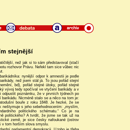
ím stejnější
ičtější, než jak si to sám představoval (stačí
obotu rozhovor Právu. Neřekl tam sice vůbec nic
ut.
barikádníka: nynější odpor k amnestii je podle
barikády, než jsem stál já. To jsou pořád stejní
nemění, bd), pořád stejné útoky, pořád stejné
cký vývoj tedy spočíval ve vtyčení barikády a v
i odpustit poznámku, že v prvních týdnech po
í barikádu. Nicméně stalo se a něco na tom je:
vatodušní bouře z roku 1848. Je hezké, že se
jak neštymuje s jeho sebehodnocením: „myslím,
dardního politického schématu.“ Co je na
dně politického? A tvrdit, že jsme se tak už na
tické země, je sice česky nafoukané (ostrov
íš v tom horším slova smyslu.
andardní parlamentní demokracii. U toho je třeba