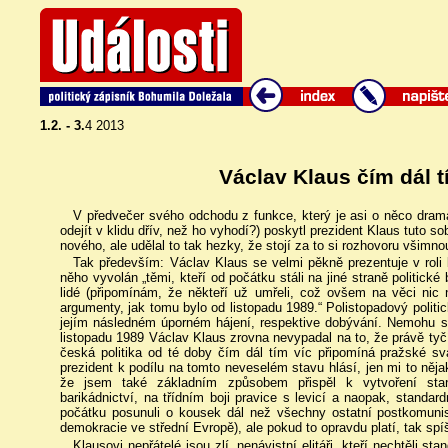
1.2. - 3.
4 2013
Václav Klaus čím dál t
V předvečer svého odchodu z funkce, který je asi o něco dramat
odejít v klidu dřív, než ho vyhodí?) poskytl prezident Klaus tuto s
nového, ale udělal to tak hezky, že stojí za to si rozhovoru všimno
Tak především: Václav Klaus se velmi pěkně prezentuje v roli 
něho vyvolán „těmi, kteří od počátku stáli na jiné straně politické 
lidé (připomínám, že někteří už umřeli, což ovšem na věci nic 
argumenty, jak tomu bylo od listopadu 1989.“ Polistopadový politi
jejím následném úporném hájení, respektive dobývání. Nemohu s
listopadu 1989 Václav Klaus zrovna nevypadal na to, že právě tyč
česká politika od té doby čím dál tím víc připomíná pražské s
prezident k podílu na tomto neveselém stavu hlásí, jen mi to ně
že jsem také základním způsobem přispěl k vytvoření stan
barikádnictví, na třídním boji pravice s levicí a naopak, standar
počátku posunuli o kousek dál než všechny ostatní postkomunis
demokracie ve střední Evropě), ale pokud to opravdu platí, tak sp
Klausovi nepřátelé jsou zlí, nenávistní elitáři, kteří nechtěli st