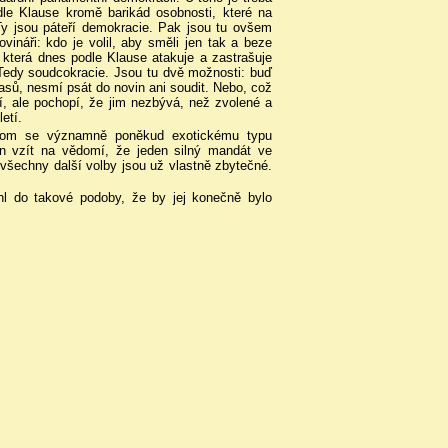
dle Klause kromě barikád osobnosti, které na
Ty jsou páteří demokracie. Pak jsou tu ovšem
vináři: kdo je volil, aby směli jen tak a beze
 která dnes podle Klause atakuje a zastrašuje
l. Tedy soudcokracie. Jsou tu dvě možnosti: buď
asů, nesmí psát do novin ani soudit. Nebo, což
í, ale pochopí, že jim nezbývá, než zvolené a
etí.
ychom se významně poněkud exotickému typu
en vzít na vědomí, že jeden silný mandát ve
 všechny další volby jsou už vlastně zbytečné.
hl do takové podoby, že by jej konečně bylo