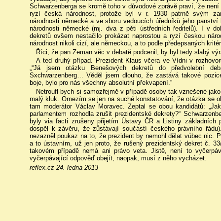
Schwarzenberga se kromě toho v důvodové zprávě praví, že není
ryzí česká národnost, protože byl v r. 1930 patrně svým z
národnosti německé a ve sboru vedoucích úředníků jeho panství b
národnosti německé (mj. dva z pěti ústředních ředitelů). I v do
dekretů ovšem nestačilo prokázat naprostou a ryzí českou náro
národnost nikoli cizí, ale německou, a to podle předepsaných kritéri
Říci, že pan Zeman věc v debatě podcenil, by byl tedy slabý výr
A teď druhý případ. Prezident Klaus včera ve Vídni v rozhovo
„“Já jsem otázku Benešových dekretů do předvolební de
Sxchwarzenberg… Věděl jsem dlouho, že zastává takové pozice
boje, bylo pro nás všechny absolutní překvapení.“
Netroufl bych si samozřejmě v případě osoby tak vznešené jako j
malý kluk. Omezím se jen na suché konstatování, že otázka se obj
tam moderátor Václav Moravec. Zeptal se obou kandidátů: „Jak
parlamentem rozhodla zrušit prezidentské dekrety?“ Schwarzenber
byly via facti zrušeny přijetím Ústavy ČR a Listiny základních
dospěl k závěru, že zůstávají součástí českého právního řád
nezazněl poukaz na to, že prezident by nemohl dělat vůbec nic. P
a to ústavním, už jen proto, že rušený prezidentský dekret č. 3
takovém případě nemá ani právo veta. Jistě, není to vyčerpá
vyčerpávající odpověď obejít, naopak, musí z něho vycházet.
reflex.cz 24. ledna 2013