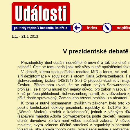
1.1. - 21.
1 2013
V prezidentské debatě
Prezidentský duel dosáhl neuvěřitelné úrovně a tak pro dnešn
nejhorší. Čelit se tomu nedá jinak než vždy nutně opožděnými fa
V debatě, kterou spolupořádala redakce MfD a Idnes, se prof.
šíří dezinformace v souvislosti s otcem Karla Schwarzenberga. 
Schwarzenberg (zákon 143/1947 Sb.) O převodu vlastnictví ma
Českou. Přitom sám uvedl, že se zákon netýká Schwarzenberg
prohlásil, že k tomu musel být nějaký důvod, pro zákon hlasovali
k níž je třeba přihlédnout. Schwarzenberg namítl, že v důvodové zp
příliš dobře spravovaný, Zeman jeho tvrzení prohlásil za absurdní.
K tomu je nutné poznamenat: zvláštním zákonem bylo tyto kon
použít konfiskační dekrety prezidenta republiky č. 12/1945 Sb.
„Němců, Maďarů, zrádců a kolaborantů“, jednak z věcných dův
(zabavení majetku Adolfa Schwarzenberga podle dekretů) nepanov
druhé: důvodová zpráva není vůbec součástí zákona. V důvod
majetek, svým tvůrcem účelně stmelený v organický a harmonic
vyžaduje, aby správa tohoto celku byla řízena jedině a výhradně 