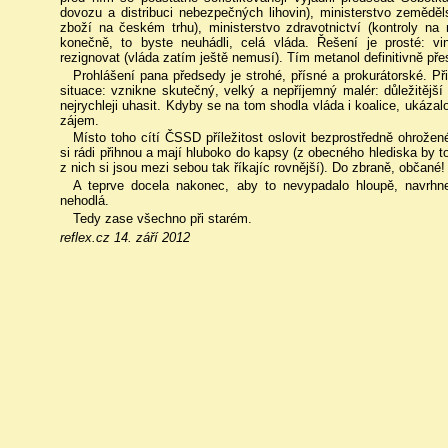
dovozu a distribuci nebezpečných lihovin), ministerstvo zeměděl
zboží na českém trhu), ministerstvo zdravotnictví (kontroly na
konečně, to byste neuhádli, celá vláda. Řešení je prosté: vi
rezignovat (vláda zatím ještě nemusí). Tím metanol definitivně pře
Prohlášení pana předsedy je strohé, přísné a prokurátorské. Př
situace: vznikne skutečný, velký a nepříjemný malér: důležitějš
nejrychleji uhasit. Kdyby se na tom shodla vláda i koalice, ukáza
zájem.
Místo toho cítí ČSSD příležitost oslovit bezprostředně ohrožené
si rádi přihnou a mají hluboko do kapsy (z obecného hlediska by to
z nich si jsou mezi sebou tak říkajíc rovnější). Do zbraně, občané! 
A teprve docela nakonec, aby to nevypadalo hloupě, navrhn
nehodlá.
Tedy zase všechno při starém.
reflex.cz 14. září 2012