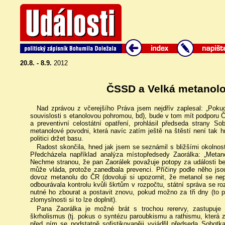
20.8. - 8.9.
2012
ČSSD a Velká metanolo
Nad zprávou z včerejšího Práva jsem nejdřív zaplesal: „Poku
souvislosti s etanolovou pohromou, bd), bude v tom mít podporu Č
a preventivní celostátní opatření, prohlásil předseda strany S
metanolové povodni, která navíc zatím ještě na štěstí není tak h
politici držet basu.
Radost skončila, hned jak jsem se seznámil s bližšími okolnos
Předcházela například analýza místopředsedy Zaorálka: „Metano
Nechme stranou, že pan Zaorálek považuje potopy za události bez 
může vláda, protože zanedbala prevenci. Příčiny podle něho jsou
dovoz metanolu do ČR (dovoluji si upozornit, že metanol se ne
odbourávala kontrolu kvůli škrtům v rozpočtu, státní správa se ro
nutné ho zbourat a postavit znovu, pokud možno za tři dny (to p
zlomyslnosti si to lze doplnit).
Pana Zaorálka je možné brát s trochou rerervy, zastupuje t
škrholismus (tj. pokus o syntézu paroubkismu a rathismu, která 
před ním se podstatně sofistikovaněji vyjádřil předseda Sobotka: