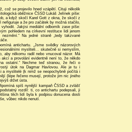
 což se projevilo hned vzápětí. Cituji několik
politologická oběžnice ČSSD Lukáš Jelínek píše:
ob, a když skočí Karel Gott z okna, že skočí z
i nefiguruje a že pro začátek by možná stačilo,
 vyhodit. Jakýsi mediální odborník zase píše:
svým pohledem na církevní restituce lidi jenom
c nezmění.“ Na jedné straně „tedy takzvané
táče.
pomíná antichartu. „Jsme svědky názorových
rofesionálními mysliteli… skutečně si nemyslím,
to, aby někomu radil nebo vnucoval názor. Má
akcí a provolání evidentně není to, že někdo
na ostatní.“ Nechme teď stranou, že řeči o
prostý útok na Dagmar Havlovou. Ale je tu i
ici a myslitelé (k nimž se neopochybně počítá i
mějí (lépe řečeno musejí, protože jim nic jiného
jvýš držet ústa.
 připomíná spíš nynější kampaň ČSSD a zvlášť
odstatný rozdíl: ti, co antichartu podepsali, ji
tšina těch lidí byla k podpisu donucena dosti
še, vůbec nikdo nenutí.