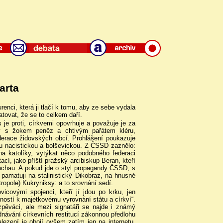
arta
enci, která ji tlačí k tomu, aby ze sebe vydala
tovat, že se to celkem daří.
 je proti, církvemi opovrhuje a považuje je za
dy s žokem peněz a chtivým pařátem kléru,
derace židovských obcí. Prohlášení poukazuje
u nacistickou a bolševickou. Z ČSSD zaznělo:
 na katolíky, vytýkat něco podobného federaci
ací, jako příští pražský arcibiskup Beran, kteří
Dachau. A pokud jde o styl propagandy ČSSD, s
 pamatuji na stalinistický Dikobraz, na hnusné
opole) Kukryniksy: a to srovnání sedí.
icovými spojenci, kteří jí jdou po krku, jen
ností k majetkovému vyrovnání státu a církví“.
 zpěváci, ale mezi signatáři se najde i známý
ednávání církevních restitucí zákonnou předlohu
alezení je obojí ovšem zatím jen na internetu,