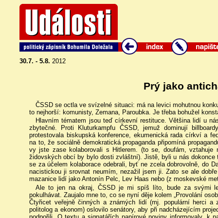
30.7. - 5.8.
2012
Prý jako antich
ČSSD se octla ve svízelné situaci: má na levici mohutnou konkur
to nejhorší: komunisty, Zemana, Paroubka. Je třeba bohužel konsta
Hlavním tématem jsou teď církevní restituce. Většina lidí u nás
zbytečné. Proti Kluturkampfu ČSSD, jemuž dominují billboar
protestovala biskupská konference, ekumenická rada církví a fe
na to, že sociálně demokratická propaganda připomíná propagand
vy jste zase kolaborovali s Hitlerem. (to se, doufám, vztahuje
židovských obcí by bylo dosti zvláštní). Jistě, byli u nás dokonce t
se za účelem kolaborace odebrali, byť ne zcela dobrovolně, do 
nacistickou ji srovnat neumím, nezažil jsem ji. Zato se ale dobře
mazanice lidí jako Antonín Pelc, Lev Haas nebo (z moskevské metr
Ale to jen na okraj, ČSSD je mi spíš líto, bude za svými lev
pokulhávat. Zaujalo mne to, co se nyní děje kolem „Provolání osob
Čtyřicet veřejně činných a známých lidí (mj. populární herci a
politolog a ekonom) oslovilo senátory, aby při nadcházejícím proj
podpořili. O textu a signatářích papírové noviny informovaly, k n