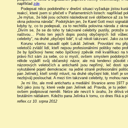
například
zde
.
Podepsat něco podobného v dnešní situaci vyžaduje jistou kuráž,
reakcí, které jsem si přečetl v Parlamentních listech: například 
„Je mýtus, že lidé jsou ochotni následovat své oblíbence až za hr
okna polovina národa“. Podotýkám jen, že Karel Gott mezi signatář
kdyby ty, co to podepsali, za to nechtěla polovina národa z okna
„Divím se, že se do toho ty takzvané celebrity pustily, protože 
naštvou… Proto ten jejich dopis postoj obyčejných lidí vůbe
celebrity“, na druhé „obyčejní lidé“, ti už nikoli takzvaní. Jako za to
Korunu všemu nasadil opět Lukáš Jelínek. Provolání mu při
veletočů zvlášť lidí, kteří nejsou profesionálními politiky nebo p
že by špičkový herec nebo špičkový zpěvák měl kvalifikaci na 
právo říct sám za sebe, co si myslí, ovšem smyslem podobných 
někde vyjádří svůj občanský názor, ale má tendenci působit 
názorových veletočích a antichartě jsou nepřímý, leč dosti s
vykutálené pojetí demokracie: na jedné straně profesionální polit
pan Jelínek), kteří smějí mluvit, na druhé obyčejní lidé, kteří je s
nezbývá) poslouchat. A mezi tím takzvané celebrity, ty mohou nane
Je mi líto, ale mně antichartu a mediální štvanice anno 1977
řeči jako jsou ty, které vede pan Jelínek ad. Pravda, je tu jeden p
ovšem podpisovat neměli. Nelze ale nevzít k úvahu, že drtivá vě
brutálním nátlakem. Kdežto pana Jelínka k tomu, co dnes říká a pí
reflex.cz 10. srpna 2012