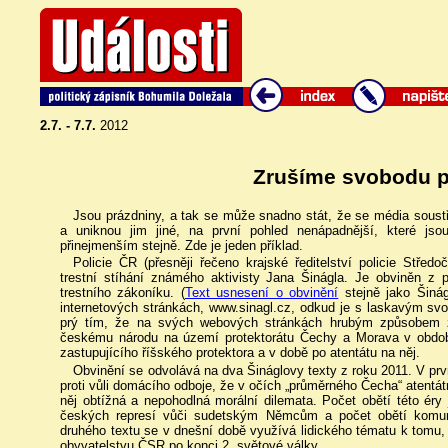
2.7. - 7.7.
2012
Zrušíme svobodu p
Jsou prázdniny, a tak se může snadno stát, že se média soustřed
a uniknou jim jiné, na první pohled nenápadnější, které j
přinejmenším stejně. Zde je jeden příklad.
Policie ČR (přesněji řečeno krajské ředitelství policie Střed
trestní stíhání známého aktivisty Jana Šinágla. Je obviněn z 
trestního zákoníku. (
Text usnesení o obvinění
stejně jako Šiná
internetových stránkách, www.sinagl.cz, odkud je s laskavým svol
prý tím, že na svých webových stránkách hrubým způsobem zp
českému národu na území protektorátu Čechy a Morava v obdob
zastupujícího říšského protektora a v době po atentátu na něj.
Obvinění se odvolává na dva Šináglovy texty z roku 2011. V prv
proti vůli domácího odboje, že v očích „průměrného Čecha“ atentátní
něj obtížná a nepohodlná morální dilemata. Počet obětí této ér
českých represí vůči sudetským Němcům a počet obětí komuni
druhého textu se v dnešní době využívá lidického tématu k tomu,
obyvatelstvu ČSR po konci 2. světové války.