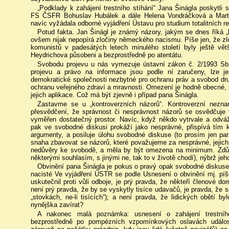
„Podklady k zahájení trestního stíhání“ Jana Šinágla poskytli
FS ČSFR Bohuslav Hubálek a dále Helena Vondráčková a Martin 
navíc vyžádala odborné vyjádření Ústavu pro studium totalitních r
Potud fakta. Jan Šinágl je známý názory, jakým se dnes říká „
ovšem nijak nepopírá zločiny německého nacismu. Píše jen, že z
komunistů v padesátých letech minulého století byly ještě vět
Heydrichova působeni a bezprostředně po atentátu.
Svobodu projevu u nás vymezuje ústavní zákon č. 2/1993 Sb.
projevu a právo na informace jsou podle ní zaručeny, lze j
demokratické společnosti nezbytné pro ochranu práv a svobod dr
ochranu veřejného zdraví a mravnosti. Omezení je hodně obecné,
jejich aplikace. Což má být zjevně i případ pana Šinágla.
Zastavme se u „kontroverzních názorů“. Kontroverzní nezn
přesvědčení, že správnost či nesprávnost názorů se osvědčuje 
vyměřen dostatečný prostor. Navíc, když někdo vytrvale a odvá
pak ve svobodné diskusi prokáží jako nesprávné, přispívá tím k t
argumenty, a posiluje úlohu svobodné diskuse (to prosím jen para
snaha zbavovat se názorů, které považujeme za nesprávné, jejich k
nedůvěry ke svobodě, a měla by být omezena na minimum. Zdůra
některými souhlasím, s jinými ne, tak to v životě chodí), nýbrž je
Obvinění pana Šinágla je pokus o pravý opak svobodné diskuse.
nacisté Ve vyjádření ÚSTR se podle Usnesení o obvinění mj. píš
uskutečnil proti vůli odboje, je prý pravda, že někteří členové d
není prý pravda, že by se vyskytly tisíce udavačů, je pravda, že 
„stovkách, ne-li tisících“); a není pravda, že lidických obětí b
nynějška zavírat?
A nakonec malá poznámka: usnesení o zahájení trestního
bezprostředně po pompézních vzpomínkových oslavách událost