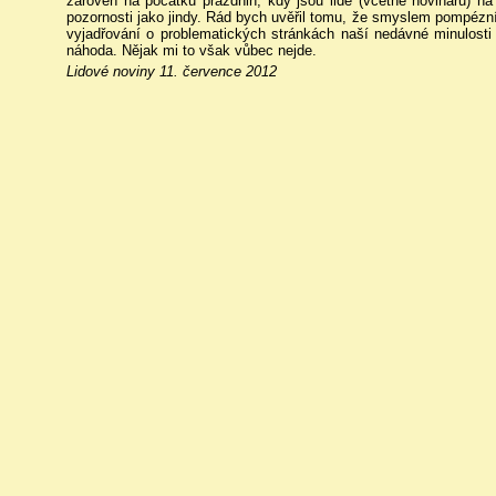
zároveň na počátku prázdnin, kdy jsou lidé (včetně novinářů) na
pozornosti jako jindy. Rád bych uvěřil tomu, že smyslem pompéz
vyjadřování o problematických stránkách naší nedávné minulost
náhoda. Nějak mi to však vůbec nejde.
Lidové noviny 11. července 2012