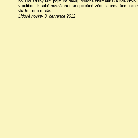
bojující strany těm pojmům dávají opačná znaménka) a kde chybí e
v politice, k sobě navzájem i ke společné věci, k tomu, čemu se n
dál tím míň místa.
Lidové noviny 3. července 2012