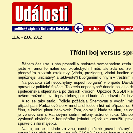
11.6. - 23.6.
2012
Třídní boj versus sp
Během času se u nás prosadil v podstatě samospádem zcela spe
ještě v rámci formálně demokratických limitů, ale zdá se, že 
především o vztah exekutivy (vláda, prezident), vládní koalice a
nejrůznější „iniciativy“ a „aktivisté“) k „orgánům činným v trestním
Na počátku stál nepochybný úspěch „orgánů“ v případě Davida 
opravdu v politické špičce. To zcela nepochybně dodalo policii a
společenská objednávka po dalších krocích. Opozice (ČSSD) kla
ovšem možné mluvit teprve tehdy, pokud bude následovat někdo z 
A to se taky stalo. Policie požádala Sněmovnu o vydání m
případ paní Parkanové se v mnoha ohledech liší od případu dr. R
činu, s krabicí plnou bankovek. Tom, co se jí klade za vinu, se od
je ve srovnání s Rathovými sedmi miliony astronomická. Místo
výslovně obviněna z korupčního jednání, nýbrž ze zneužití prav
správě cizího majetku.
Na to, co se jí klade za vinu, existují různé „právní názory“