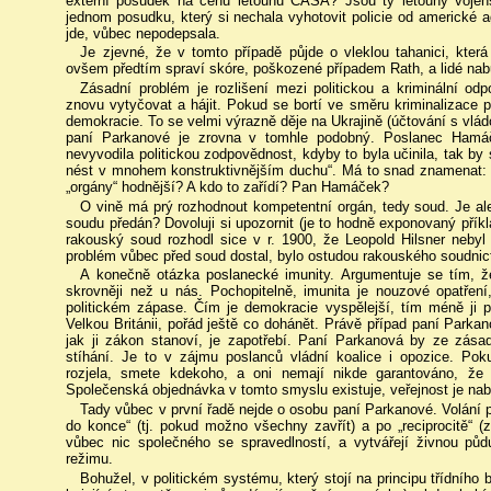
externí posudek na cenu letounů CASA? Jsou ty letouny vojensk
jednom posudku, který si nechala vyhotovit policie od americké 
jde, vůbec nepodepsala.
Je zjevné, že v tomto případě půjde o vleklou tahanici, kter
ovšem předtím spraví skóre, poškozené případem Rath, a lidé nab
Zásadní problém je rozlišení mezi politickou a kriminální od
znovu vytyčovat a hájit. Pokud se bortí ve směru kriminalizace p
demokracie. To se velmi výrazně děje na Ukrajině (účtování s vládo
paní Parkanové je zrovna v tomhle podobný. Poslanec Hamá
nevyvodila politickou zodpovědnost, kdyby to byla učinila, tak by 
nést v mnohem konstruktivnějším duchu“. Má to snad znamenat: 
„orgány“ hodnější? A kdo to zařídí? Pan Hamáček?
O vině má prý rozhodnout kompetentní orgán, tedy soud. Je al
soudu předán? Dovoluji si upozornit (je to hodně exponovaný příkl
rakouský soud rozhodl sice v r. 1900, že Leopold Hilsner nebyl 
problém vůbec před soud dostal, bylo ostudou rakouského soudnict
A konečně otázka poslanecké imunity. Argumentuje se tím, že
skrovněji než u nás. Pochopitelně, imunita je nouzové opatření
politickém zápase. Čím je demokracie vyspělejší, tím méně ji 
Velkou Británii, pořád ještě co dohánět. Právě případ paní Parka
jak ji zákon stanoví, je zapotřebí. Paní Parkanová by ze zás
stíhání. Je to v zájmu poslanců vládní koalice i opozice. Poku
rozjela, smete kdekoho, a oni nemají nikde garantováno, ž
Společenská objednávka v tomto smyslu existuje, veřejnost je na
Tady vůbec v první řadě nejde o osobu paní Parkanové. Volání 
do konce“ (tj. pokud možno všechny zavřít) a po „reciprocitě“ (
vůbec nic společného se spravedlností, a vytvářejí živnou půdu 
režimu.
Bohužel, v politickém systému, který stojí na principu třídního