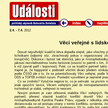
2.4. - 7.4.
2012
Věci veřejné s lidsk
Dosud nejzuřivější koaliční bitva dopadla stejně, jako všechny p
lichotkami (odporný sliz, zkrachovalý pokus o organizovaný zlo
korupčník). Dokonce i bytost tak éterická, jako je místopředsedk
jakousi nezvládnutelnou touhu fackovat (souvisí to patrně s tím, ž
k níž zjevně patří i bojovnost). Poté, co se koaliční partneři takto
trapné je, že happyend v podstatě všichni diváci předem očekáv
podle ČSSD jde o to, že se potentočkovaly Věci veřejné, podle V
ODS a TOP09 zvítězil rozum. Poslední vysvětlení je nejméně pra
Co se změnilo? Vylučme nejprve to, co je setrvalé: na prvním
jinak opoziční lavice, Věcem veřejným pád do mimoparlamentníh
rozhodnutí je slabá, veřejnost to neocení.
Novým prvkem je zato otřesená stabilita Věcí veřejných. Ne
partnerů přenesl vlastně koaliční konflikt dovnitř Věcí 
místopředsedkyně Karolina Peake Právu, vypadá v několika ohled
distancovala se od postupu strany v tomto konfliktu, oznámila, že
vyjádřila přesvědčení, že příští konference VV by měla být vol