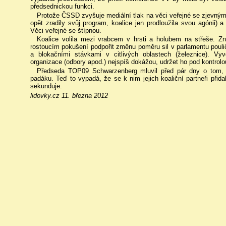
předsednickou funkci.
Protože ČSSD zvyšuje mediální tlak na věci veřejné se zjevným 
opět zradily svůj program, koalice jen prodloužila svou agónii) 
Věci veřejné se štípnou.
Koalice volila mezi vrabcem v hrsti a holubem na střeše. Zn
rostoucím pokušení podpořit změnu poměru sil v parlamentu poul
a blokačními stávkami v citlivých oblastech (železnice). Vy
organizace (odbory apod.) nejspíš dokážou, udržet ho pod kontrol
Předseda TOP09 Schwarzenberg mluvil před pár dny o tom, 
padáku. Teď to vypadá, že se k nim jejich koaliční partneři přida
sekunduje.
lidovky.cz 11. března 2012