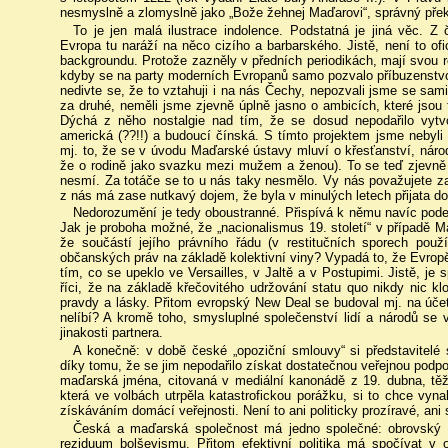
nesmyslně a zlomyslně jako „Bože žehnej Maďarovi“, správný přek
To je jen malá ilustrace indolence. Podstatná je jiná věc. Z 
Evropa tu naráží na něco cizího a barbarského. Jistě, není to ofic
backgroundu. Protože zazněly v předních periodikách, mají svou re
kdyby se na party moderních Evropanů samo pozvalo příbuzenstvo
nedivte se, že to vztahuji i na nás Čechy, nepozvali jsme se sami, 
za druhé, neměli jsme zjevně úplně jasno o ambicích, které jso
Dýchá z něho nostalgie nad tím, že se dosud nepodařilo vytvo
americká (??!!) a budoucí čínská. S tímto projektem jsme neby
mj. to, že se v úvodu Maďarské ústavy mluví o křesťanství, národ
že o rodině jako svazku mezi mužem a ženou). To se teď zjevně v 
nesmí. Za totáče se to u nás taky nesmělo. Vy nás považujete za
z nás má zase nutkavý dojem, že byla v minulých letech přijata do
Nedorozumění je tedy oboustranné. Přispívá k němu navíc podez
Jak je proboha možné, že „nacionalismus 19. století“ v případě Ma
že součástí jejího právního řádu (v restitučních sporech použí
občanských práv na základě kolektivní viny? Vypadá to, že Evrop
tím, co se upeklo ve Versailles, v Jaltě a v Postupimi. Jistě, je 
říci, že na základě křečovitého udržování statu quo nikdy nic 
pravdy a lásky. Přitom evropský New Deal se budoval mj. na účet
nelíbí? A kromě toho, smysluplné společenství lidí a národů se v
jinakosti partnera.
A konečně: v době české „opoziční smlouvy“ si představitelé s
díky tomu, že se jim nepodařilo získat dostatečnou veřejnou podpo
maďarská jména, citovaná v mediální kanonádě z 19. dubna, t
která ve volbách utrpěla katastrofickou porážku, si to chce vyna
získáváním domácí veřejnosti. Není to ani politicky prozíravé, ani 
Česká a maďarská společnost má jedno společné: obrovský n
reziduum bolševismu. Přitom efektivní politika má spočívat v 