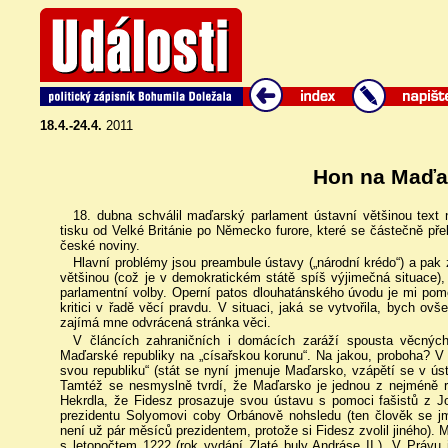
18.4.-24.4.
2011
Hon na Maďa
18. dubna schválil maďarský parlament ústavní většinou text
tisku od Velké Británie po Německo furore, které se částečně přelil
české noviny.
Hlavní problémy jsou preambule ústavy („národní krédo“) a pak
většinou (což je v demokratickém státě spíš výjimečná situace), 
parlamentní volby. Operní patos dlouhatánského úvodu je mi pomě
kritici v řadě věcí pravdu. V situaci, jaká se vytvořila, bych ov
zajímá mne odvrácená stránka věci.
V článcích zahraničních i domácích zaráží spousta věcnýc
Maďarské republiky na „císařskou korunu“. Na jakou, proboha? V l
svou republiku“ (stát se nyní jmenuje Maďarsko, vzápětí se v ústa
Tamtéž se nesmyslně tvrdí, že Maďarsko je jednou z nejméně r
Hekrdla, že Fidesz prosazuje svou ústavu s pomoci fašistů z Job
prezidentu Solyomovi coby Orbánově nohsledu (ten člověk se j
není už pár měsíců prezidentem, protože si Fidesz zvolil jiného)
s letopočtem 1222 (rok vydání Zlaté buly Andráse II.). V Právu