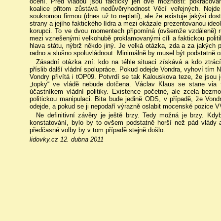
ocení. Před vládou jsou fakticky jen dvě možnosti: pokračov
koalice přitom zůstává nedůvěryhodnost Věcí veřejných. Nejd
soukromou firmou (dnes už to neplatí), ale že existuje jakýsi do
strany a jejího faktického lídra a mezi okázale prezentovanou ideo
korupci. To ve dvou momentech připomíná (ovšemže vzdáleně) ru
mezi vznešenými velkohubě proklamovanými cíli a faktickou politi
hlava státu, nýbrž někdo jiný. Je velká otázka, zda a za jakýc
radno a slušno spoluvládnout. Minimálně by musel být podstatně osl
Zásadní otázka zní: kdo na téhle situaci získává a kdo ztrácí
příslib další vládní spolupráce. Pokud odejde Vondra, vyhoví tím
Vondry přivítá i tOP09. Potvrdí se tak Kalouskova teze, že jsou 
„topky“ ve vládě nebude dotčena. Václav Klaus se stane via 
účastníkem vládní politiky. Existence početné, ale zcela bezmo
politickou manipulaci. Bita bude jedině ODS, v případě, že Vondr
odejde, a pokud se ji nepodaří výrazně oslabit mocenské pozice VV 
Ne definitivní závěry je ještě brzy. Tedy možná je brzy. Kd
konstatování, bylo by to ovšem podstatně horší než pád vlády 
předčasné volby by v tom případě stejně došlo.
lidovky.cz 12. dubna 2011