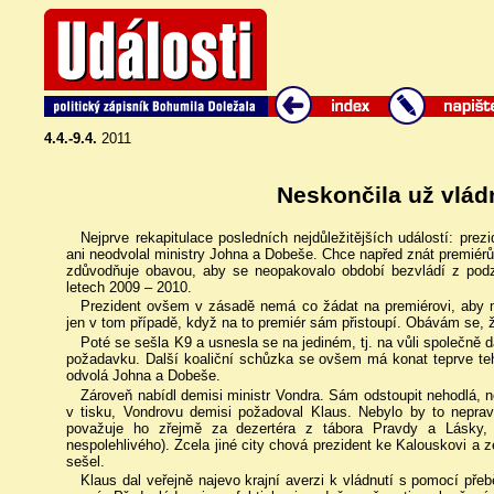
4.4.-9.4.
2011
Neskončila už vládn
Nejprve rekapitulace posledních nejdůležitějších událostí: prezi
ani neodvolal ministry Johna a Dobeše. Chce napřed znát premiérů
zdůvodňuje obavou, aby se neopakovalo období bezvládí z podz
letech 2009 – 2010.
Prezident ovšem v zásadě nemá co žádat na premiérovi, aby m
jen v tom případě, když na to premiér sám přistoupí. Obávám se, ž
Poté se sešla K9 a usnesla se na jediném, tj. na vůli společně d
požadavku. Další koaliční schůzka se ovšem má konat teprve teh
odvolá Johna a Dobeše.
Zároveň nabídl demisi ministr Vondra. Sám odstoupit nehodlá, n
v tisku, Vondrovu demisi požadoval Klaus. Nebylo by to nepravd
považuje ho zřejmě za dezertéra z tábora Pravdy a Lásky, 
nespolehlivého). Zcela jiné city chová prezident ke Kalouskovi a 
sešel.
Klaus dal veřejně najevo krajní averzi k vládnutí s pomocí přeb