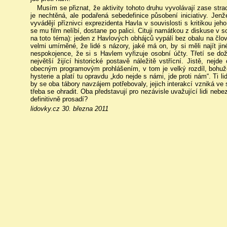
Musím se přiznat, že aktivity tohoto druhu vyvolávají zase st
je nechtěná, ale podařená sebedefinice působení iniciativy. Jenž
vyvádějí příznivci exprezidenta Havla v souvislosti s kritikou je
se mu film nelíbí, dostane po palici. Cituji namátkou z diskuse v 
na toto téma): jeden z Havlových obhájců vypálí bez obalu na člov
velmi umírněné, že lidé s názory, jaké má on, by si měli najít ji
nespokojence, že si s Havlem vyřizuje osobní účty. Třetí se do
největší žijící historické postavě náležitě vstřícní. Jistě, nej
obecným programovým prohlášením, v tom je velký rozdíl, bohužel 
hysterie a platí tu opravdu „kdo nejde s námi, jde proti nám“. Ti l
by se oba tábory navzájem potřebovaly, jejich interakcí vzniká ve s
třeba se ohradit. Oba představují pro nezávisle uvažující lidi ne
definitivně prosadí?
lidovky.cz 30. března 2011