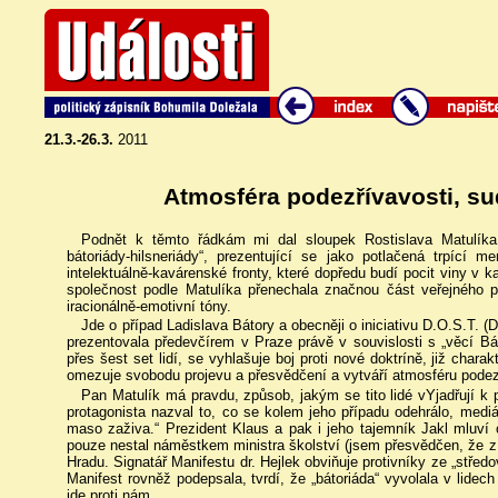
21.3.-26.3.
2011
Atmosféra podezřívavosti, sud
Podnět k těmto řádkám mi dal sloupek Rostislava Matulíka 
bátoriády-hilsneriády“, prezentující se jako potlačená trpící 
intelektuálně-kavárenské fronty, které dopředu budí pocit viny v 
společnost podle Matulíka přenechala značnou část veřejného p
iracionálně-emotivní tóny.
Jde o případ Ladislava Bátory a obecněji o iniciativu D.O.S.T. (
prezentovala předevčírem v Praze právě v souvislosti s „věcí Bá
přes šest set lidí, se vyhlašuje boj proti nové doktríně, již chara
omezuje svobodu projevu a přesvědčení a vytváří atmosféru podezří
Pan Matulík má pravdu, způsob, jakým se tito lidé vYjadřují k 
protagonista nazval to, co se kolem jeho případu odehrálo, mediá
maso zaživa.“ Prezident Klaus a pak i jeho tajemník Jakl mluví 
pouze nestal náměstkem ministra školství (jsem přesvědčen, že 
Hradu. Signatář Manifestu dr. Hejlek obviňuje protivníky ze „stře
Manifest rovněž podepsala, tvrdí, že „bátoriáda“ vyvolala v lidec
jde proti nám.