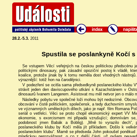
28.2.-5.3.
2011
Spustila se poslankyně Kočí 
Se vstupem Věcí veřejných na českou politickou předscénu je 
politickými dinosaury, pak zásadní opoziční postoj k vládě, kt
koalice, protože jinak by k tomu neměla dost vhodných nástrojů.
výraznější: totiž hon na čarodějnici.
V podezření se ocitla sama předsedkyně poslaneckého klubu VV 
strávit jeden den daviscupového utkání s Kazachstánem v Ostr
dinosaurů Ivanem Langerem. Asistovat mu měl netvor jen o málo m
Následky pobytu ve společné loži mohou být nedozírné. Obcová
obcování v čistě politickém, společensk, a tedy duchovním smys
ve významných uměleckých dílech, jako je např. film Romana P
seriál o vetřelci. Věci se proto chopil ekonomický expert VV Mi
ekonomie, s exorcismem mi připadá vzrušující; domnívám se, 
podobnost jmen Babák a Boblig). „Mně to vyrazilo dech“, p
poslaneckého klubu by Kočí měla jít příkladem. Došlo k velk
poslaneckém klubu“. Marně se předseda John pokoušel poněkud z
mladickou nerozvážnost, o co z další části, už ovšem neuved