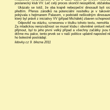
poslanecký klub VV. Leč celý proces skončil neúspěšně, obžaloba 
Ukázalo se totiž, že oba krajně nebezpeční dinosauři byli si
předtím. Přenos zárodků na potenciální nositelku je v takov
pobývala s hejtmanem Palasem, v podstatě neškodným dinosaurem
který byl právě z iniciativy VV (případ Michálek) zbaven schopnost
Odpověď na otázku, vznesenou v titulku tohoto textu, nemohla 
Za mladickou nerozvážnost se musel klubu i obviněné omluvit neš
přijmout, byl to jeho první velký případ a všechny začátky jsou 
držme mu palce, tento prvek se v naší politice uplatnil naposled 
ho bolestně postrádají.
lidovky.cz 9. března 2011