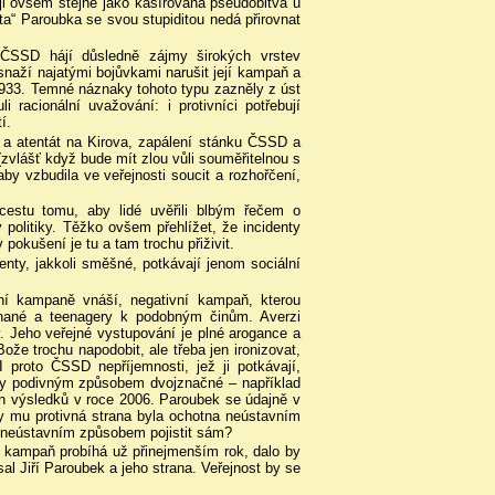
á ji ovšem stejně jako kašírovaná pseudobitva u
ta“ Paroubka se svou stupiditou nedá přirovnat
 ČSSD hájí důsledně zájmy širokých vrstev
 snaží najatými bojůvkami narušit její kampaň a
e 1933. Temné náznaky tohoto typu zazněly z úst
i racionální uvažování: i protivníci potřebují
í.
 a atentát na Kirova, zapálení stánku ČSSD a
vlášť když bude mít zlou vůli souměřitelnou s
y vzbudila ve veřejnosti soucit a rozhořčení,
 cestu tomu, aby lidé uvěřili blbým řečem o
 politiky. Těžko ovšem přehlížet, že incidenty
okušení je tu a tam trochu přiživit.
enty, jakkoli směšné, potkávají jenom sociální
bní kampaně vnáší, negativní kampaň, kterou
ovnané a teenagery k podobným činům. Averzi
. Jeho veřejné vystupování je plné arogance a
že trochu napodobit, ale třeba jen ironizovat,
I proto ČSSD nepříjemnosti, jež ji potkávají,
byly podivným způsobem dvojznačné – například
h výsledků v roce 2006. Paroubek se údajně v
by mu protivná strana byla ochotna neústavním
l neústavním způsobem pojistit sám?
e kampaň probíhá už přinejmenším rok, dalo by
al Jiří Paroubek a jeho strana. Veřejnost by se