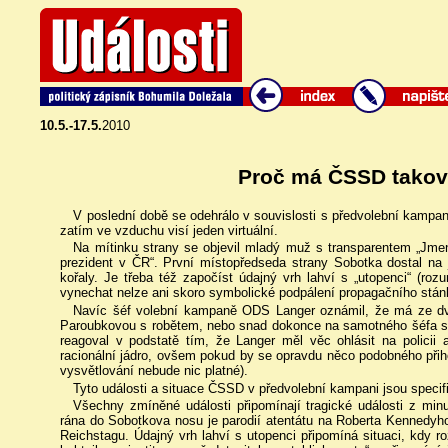
10.5.-17.5.
2010
Proč má ČSSD tako
V poslední době se odehrálo v souvislosti s předvolební kampa
zatím ve vzduchu visí jeden virtuální.
Na mítinku strany se objevil mladý muž s transparentem „Jmen
prezident v ČR“. První místopředseda strany Sobotka dostal na 
kořaly. Je třeba též započíst údajný vrh lahví s „utopenci“ (roz
vynechat nelze ani skoro symbolické podpálení propagačního stánk
Navíc šéf volební kampaně ODS Langer oznámil, že má ze dv
Paroubkovou s robětem, nebo snad dokonce na samotného šéfa str
reagoval v podstatě tím, že Langer měl věc ohlásit na policii
racionální jádro, ovšem pokud by se opravdu něco podobného přih
vysvětlování nebude nic platné).
Tyto události a situace ČSSD v předvolební kampani jsou specifi
Všechny zmíněné události připomínají tragické události z minul
rána do Sobotkova nosu je parodií atentátu na Roberta Kennedyho.
Reichstagu. Údajný vrh lahví s utopenci připomíná situaci, kdy