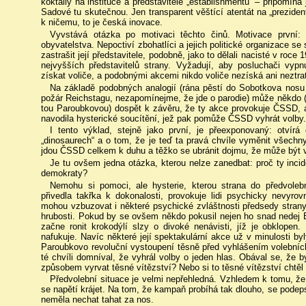
koktaily na instituce a představitele „establishmentu“ – připomín
Sadové tu skutečnou. Jen transparent věštící atentát na „preziden
k ničemu, to je česká inovace.
Vyvstává otázka po motivaci těchto činů. Motivace první:
obyvatelstva. Nepoctiví zbohatlíci a jejich politické organizace se
zastrašit její představitele, podobně, jako to dělali nacisté v roc
nejvyšších představitelů strany. Vyžadují, aby posluchači vypnul
získat voliče, a podobnými akcemi nikdo voliče nezíská ani neztrat
Na základě podobných analogií (rána pěstí do Sobotkova nosu
požár Reichstagu, nezapomínejme, že jde o parodie) může někdo (z
tou Paroubkovou) dospět k závěru, že ty akce provokuje ČSSD, ab
navodila hysterické soucítění, jež pak pomůže ČSSD vyhrát volby.
I tento výklad, stejně jako první, je přeexponovaný: otvírá
„dinosaurech“ a o tom, že je teď ta pravá chvíle vyměnit všechny
jdou ČSSD celkem k duhu a těžko se ubránit dojmu, že může být v p
Je tu ovšem jedna otázka, kterou nelze zanedbat: proč ty incid
demokraty?
Nemohu si pomoci, ale hysterie, kterou strana do předvole
přivedla takřka k dokonalosti, provokuje lidi psychicky nevyr
mohou vzbuzovat i některé psychické zvláštnosti předsedy strany
hrubosti. Pokud by se ovšem někdo pokusil nejen ho snad nedej Bo
začne ronit krokodýlí slzy o divoké nenávisti, jíž je obklopen. 
nafukuje. Navíc některé její spektakulární akce už v minulosti 
Paroubkovo revoluční vystoupení těsně před vyhlášením volebníc
té chvíli domníval, že vyhrál volby o jeden hlas. Obával se, že 
způsobem vyrvat těsné vítězství? Nebo si to těsné vítězství chtě
Předvolební situace je velmi nepřehledná. Vzhledem k tomu, ž
se napětí krájet. Na tom, že kampaň probíhá tak dlouho, se podeps
neměla nechat tahat za nos.