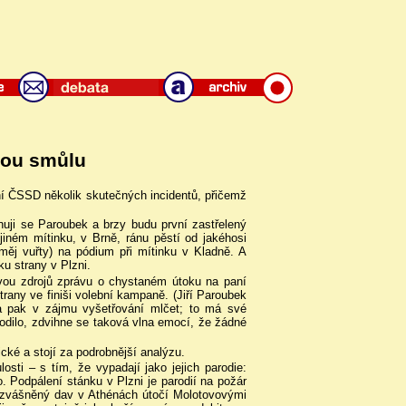
vou smůlu
ní ČSSD několik skutečných incidentů, přičemž
uji se Paroubek a brzy budu první zastřelený
jiném mítinku, v Brně, ránu pěstí od jakéhosi
uměj vuřty) na pódium při mítinku v Kladně. A
u strany v Plzni.
ou zdrojů zprávu o chystaném útoku na paní
any ve finiši volební kampaně. (Jiří Paroubek
 a pak v zájmu vyšetřování mlčet; to má své
odilo, zdvihne se taková vlna emocí, že žádné
cké a stojí za podrobnější analýzu.
osti – s tím, že vypadají jako jejich parodie:
 Podpálení stánku v Plzni je parodií na požár
 rozvášněný dav v Athénách útočí Molotovovými