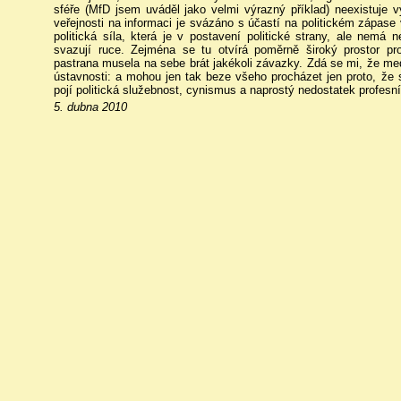
sféře (MfD jsem uváděl jako velmi výrazný příklad) neexistuje
veřejnosti na informaci je svázáno s účastí na politickém zápase
politická síla, která je v postavení politické strany, ale nemá 
svazují ruce. Zejména se tu otvírá poměrně široký prostor pro
pastrana musela na sebe brát jakékoli závazky. Zdá se mi, že medi
ústavnosti: a mohou jen tak beze všeho procházet jen proto, že s
pojí politická služebnost, cynismus a naprostý nedostatek profesn
5. dubna 2010