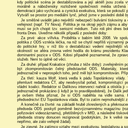
kdy politické scéna je destabilizována a její aktéři jsou zcela 
morálně a nábožensky rozložené společnosti média utržen
demokracii jako vychcaná a cynická exekutiva, která se pokouší 
Vytváří se prostor pro mediální lynč, jehož jsme v poslední době by
Je směšné uvádět jako největší nebezpečí bulvární tiskoviny a
veřejnost (např. TV Nova). Politika je na okraji jejich zájmu a aby
musí se jich chopit tzv. seriozní médium. Tuto roli plní dnes 
fronta Dnes. Uveďme několik případů z poslední doby:
Za prvé: akce vířivka. Proběhla v babím létě 2008. Ve spolup
politika z ODS vznikla léčka, na niž se chytil nepříliš významný p
do politické hry, v níž šlo o destabilizaci vedení nejsilnější 
okolností se aféra zrovna velmi hodila do krámu prezidentu Klau
dominantní pozice v ODS. Kdosi případně poznamenal, že zpravo
služeb. Není to úplně od věci.
Za druhé: případ Krakatice (zhruba z téže doby): zveřejněním 
být zkompromitován čelný představitel ODS. Materiály, kte
jednoznačně v neprospěch toho, jenž měl být kompromitován. Pří
Za třetí: kauza Wolf, která vedla k pádu Topolánkovy vlády. 
přemluvit redaktora ČT, aby neodvysílal pořad, kompromitující po
vládní koalici. Redaktor si Dalíkovu intervenci nahrál a otiskla ji
jednoznačně prokázáno (i když je to pravděpodobné), že Dalík jed
je ovšem třeba přiznat, že si ODS naběhla na vidle sama. Kv
předsednictví EU Topolánkova vláda. Byl to zatím nejmohutnější 
A konečně za čtvrté: na základě hrubě zkreslených a překrouce
předseda ODS poskytl poměrně bezvýznamnému magazínu (rozho
pořizování videozáznamu), přetištěných v MfD, a následné tiskov
předseda strany donucen rezignovat (podotýkám, že k velké rad
nepřímo, ale zato veřejně žádal).
Je zjevné, že zatímco vztahy mezi exekutivou, legislativou a s