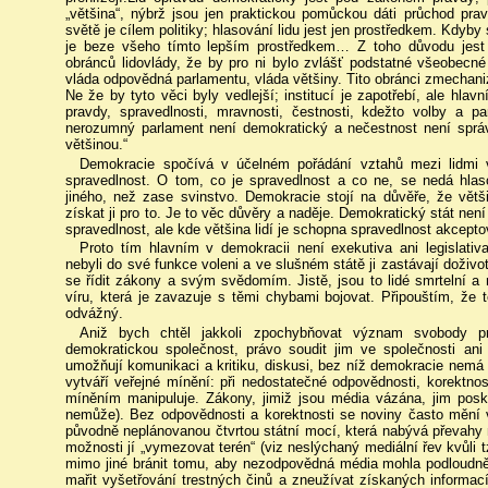
„většina“, nýbrž jsou jen praktickou pomůckou dáti průchod prav
světě je cílem politiky; hlasování lidu jest jen prostředkem. Kdyby
je beze všeho tímto lepším prostředkem… Z toho důvodu jes
obránců lidovlády, že by pro ni bylo zvlášť podstatné všeobecné 
vláda odpovědná parlamentu, vláda většiny. Tito obránci zmechanizov
Ne že by tyto věci byly vedlejší; institucí je zapotřebí, ale hla
pravdy, spravedlnosti, mravnosti, čestnosti, kdežto volby a p
nerozumný parlament není demokratický a nečestnost není správn
většinou.“
Demokracie spočívá v účelném pořádání vztahů mezi lidmi v
spravedlnost. O tom, co je spravedlnost a co ne, se nedá hlas
jiného, než zase svinstvo. Demokracie stojí na důvěře, že větš
získat ji pro to. Je to věc důvěry a naděje. Demokratický stát není
spravedlnost, ale kde většina lidí je schopna spravedlnost akcepto
Proto tím hlavním v demokracii není exekutiva ani legislativ
nebyli do své funkce voleni a ve slušném státě ji zastávají doživot
se řídit zákony a svým svědomím. Jistě, jsou to lidé smrtelní a
víru, která je zavazuje s těmi chybami bojovat. Připouštím, že
odvážný.
Aniž bych chtěl jakkoli zpochybňovat význam svobody pr
demokratickou společnost, právo soudit jim ve společnosti an
umožňují komunikaci a kritiku, diskusi, bez níž demokracie nemá 
vytváří veřejné mínění: při nedostatečné odpovědnosti, korektn
míněním manipuluje. Zákony, jimiž jsou média vázána, jim poskytu
nemůže). Bez odpovědnosti a korektnosti se noviny často mění v
původně neplánovanou čtvrtou státní mocí, která nabývá převahy
možnosti jí „vymezovat terén“ (viz neslýchaný mediální řev kvůl
mimo jiné bránit tomu, aby nezodpovědná média mohla podloudn
mařit vyšetřování trestných činů a zneužívat získaných informac