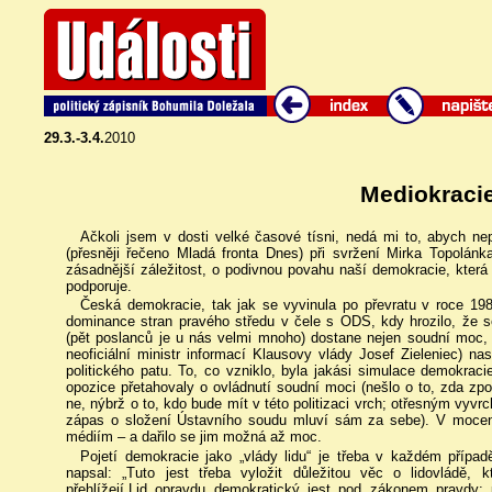
29.3.-3.4.
2010
Mediokraci
Ačkoli jsem v dosti velké časové tísni, nedá mi to, abych nepř
(přesněji řečeno Mladá fronta Dnes) při svržení Mirka Topolánk
zásadnější záležitost, o podivnou povahu naší demokracie, kte
podporuje.
Česká demokracie, tak jak se vyvinula po převratu v roce 198
dominance stran pravého středu v čele s ODS, kdy hrozilo, že s
(pět poslanců je u nás velmi mnoho) dostane nejen soudní moc, 
neoficiální ministr informací Klausovy vlády Josef Zieleniec) na
politického patu. To, co vzniklo, byla jakási simulace demokraci
opozice přetahovaly o ovládnutí soudní moci (nešlo o to, zda zpol
ne, nýbrž o to, kdo bude mít v této politizaci vrch; otřesným vyv
zápas o složení Ústavního soudu mluví sám za sebe). V moce
médiím – a dařilo se jim možná až moc.
Pojetí demokracie jako „vlády lidu“ je třeba v každém přípa
napsal: „Tuto jest třeba vyložit důležitou věc o lidovládě,
přehlížejí.Lid opravdu demokratický jest pod zákonem pravdy; 