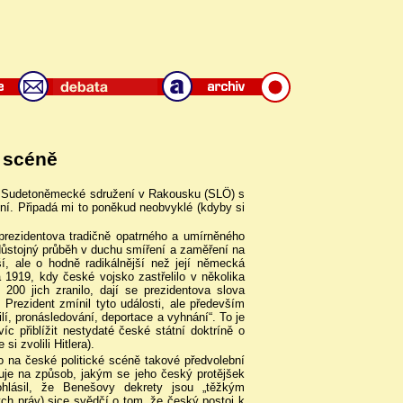
 scéně
na Sudetoněmecké sdružení v Rakousku (SLÖ) s
ení. Připadá mi to poněkud neobvyklé (kdyby si
prezidentova tradičně opatrného a umírněného
, důstojný průběh v duchu smíření a zaměření na
, ale o hodně radikálnější než její německá
 1919, kdy české vojsko zastřelilo v několika
200 jich zranilo, dají se prezidentova slova
Prezident zmínil tyto události, ale především
ilí, pronásledování, deportace a vyhnání“. To je
íc přiblížit nestydaté české státní doktríně o
i zvolili Hitlera).
o na české politické scéně takové předvolební
guje na způsob, jakým se jeho český protějšek
hlásil, že Benešovy dekrety jsou „těžkým
ch práv) sice svědčí o tom, že český postoj k