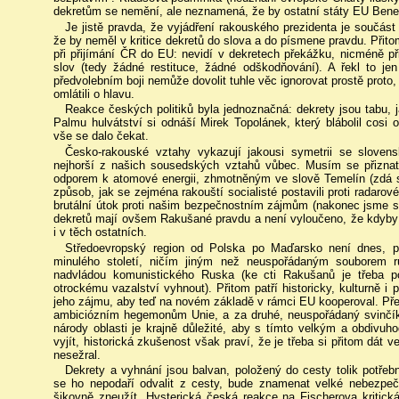
dekretům se nemění, ale neznamená, že by ostatní státy EU Beneš
Je jistě pravda, že vyjádření rakouského prezidenta je součás
že by neměl v kritice dekretů do slova a do písmene pravdu. Přitom
při přijímání ČR do EU: nevidí v dekretech překážku, nicméně při
slov (tedy žádné restituce, žádné odškodňování). A řekl to jen
předvolebním boji nemůže dovolit tuhle věc ignorovat prostě proto
omlátili o hlavu.
Reakce českých politiků byla jednoznačná: dekrety jsou tabu, ja
Palmu hulvátství si odnáší Mirek Topolánek, který blábolil cosi 
vše se dalo čekat.
Česko-rakouské vztahy vykazují jakousi symetrii se sloven
nejhorší z našich sousedských vztahů vůbec. Musím se přizn
odporem k atomové energii, zhmotněným ve slově Temelín (zdá se
způsob, jak se zejména rakouští socialisté postavili proti radaro
brutální útok proti našim bezpečnostním zájmům (nakonec jsme si
dekretů mají ovšem Rakušané pravdu a není vyloučeno, že kdyby
i v těch ostatních.
Středoevropský region od Polska po Maďarsko není dnes, p
minulého století, ničím jiným než neuspořádaným souborem ru
nadvládou komunistického Ruska (ke cti Rakušanů je třeba p
otrockému vazalství vyhnout). Přitom patří historicky, kulturně i
jeho zájmu, aby teď na novém základě v rámci EU kooperoval. Př
ambiciózním hegemonům Unie, a za druhé, neuspořádaný svinčí
národy oblasti je krajně důležité, aby s tímto velkým a obdivu
vyjít, historická zkušenost však praví, že je třeba si přitom dát
nesežral.
Dekrety a vyhnání jsou balvan, položený do cesty tolik potře
se ho nepodaří odvalit z cesty, bude znamenat velké nebezpečí
šikovně zneužít. Hysterická česká reakce na Fischerova kriti