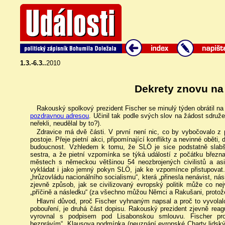
1.3.-6.3..
2010
Dekrety znovu na
Rakouský spolkový prezident Fischer se minulý týden obrátil 
pozdravnou adresou
. Učinil tak podle svých slov na žádost sdruž
neřekli, neudělal by to?).
Zdravice má dvě části. V první není nic, co by vybočovalo z 
postoje. Přeje pietní akci, připomínající konflikty a nevinné oběti
budoucnost. Vzhledem k tomu, že SLÖ je sice podstatně slabší
sestra, a že pietní vzpomínka se týká událostí z počátku března
městech s německou většinou 54 neozbrojených civilistů a asi 
vykládat i jako jemný pokyn SLÖ, jak ke vzpomínce přistupovat. 
„hrůzovládu nacionálního socialismu“, která „přinesla nenávist, nás
zjevně způsob, jak se civilizovaný evropský politik může co nejv
„příčině a následku“ (za všechno můžou Němci a Rakušani, protože s
Hlavní důvod, proč Fischer vyhnaným napsal a proč to vyvolal
pobouření, je druhá část dopisu. Rakouský prezident zjevně rea
vyrovnal s podpisem pod Lisabonskou smlouvu. Fischer pro
bezprávím“. Klausova podmínka (neuznání evropské Charty lidský