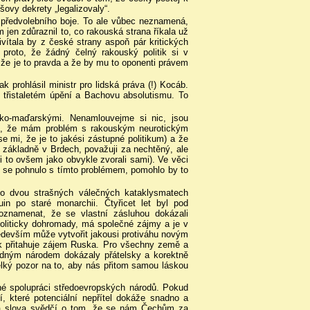
ovy dekrety „legalizovaly“.
t předvolebního boje. To ale vůbec neznamená,
 jen zdůraznil to, co rakouská strana říkala už
vítala by z české strany aspoň pár kritických
 proto, že žádný čelný rakouský politik si v
, že je to pravda a že by mu to oponenti právem
k prohlásil ministr pro lidská práva (!) Kocáb.
o třistaletém úpění a Bachovu absolutismu. To
sko-maďarskými. Nenamlouvejme si nic, jsou
at, že mám problém s rakouským neurotickým
 mi, že je to jakési zástupné politikum) a že
vé základně v Brdech, považuji za nechtěný, ale
 to ovšem jako obvykle zvorali sami). Ve věci
 se pohnulo s tímto problémem, pomohlo by to
o dvou strašných válečných kataklysmatech
in po staré monarchii. Čtyřicet let byl pod
oznamenat, že se vlastní zásluhou dokázali
 politicky dohromady, má společné zájmy a je v
edevším může vytvořit jakousi protiváhu novým
k přitahuje zájem Ruska. Pro všechny země a
hodným národem dokázaly přátelsky a korektně
 velký pozor na to, aby nás přitom samou láskou
bné spolupráci středoevropských národů. Pokud
, které potenciální nepřítel dokáže snadno a
cká slova svědčí o tom, že se nám Čechům za