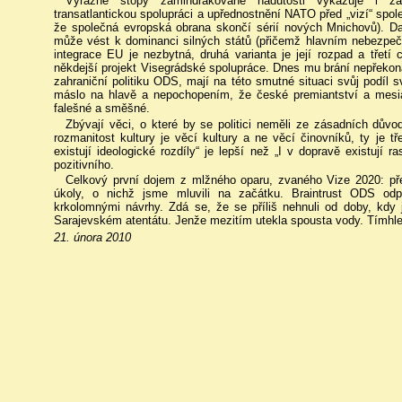
Výrazné stopy zamindrákované nadutosti vykazuje i zah
transatlantickou spolupráci a upřednostnění NATO před „vizí“ spol
že společná evropská obrana skončí sérií nových Mnichovů). Daj
může vést k dominanci silných států (přičemž hlavním nebezpeč
integrace EU je nezbytná, druhá varianta je její rozpad a třetí 
někdejší projekt Visegrádské spolupráce. Dnes mu brání nepřekonan
zahraniční politiku ODS, mají na této smutné situaci svůj podíl
máslo na hlavě a nepochopením, že české premiantství a mesiáš
falešné a směšné.
Zbývají věci, o které by se politici neměli ze zásadních důvo
rozmanitost kultury je věcí kultury a ne věcí činovníků, ty je t
existují ideologické rozdíly“ je lepší než „I v dopravě existují ra
pozitivního.
Celkový první dojem z mlžného oparu, zvaného Vize 2020: před
úkoly, o nichž jsme mluvili na začátku. Braintrust ODS od
krkolomnými návrhy. Zdá se, že se příliš nehnuli od doby, kdy 
Sarajevském atentátu. Jenže mezitím utekla spousta vody. Tímhle
21. února 2010