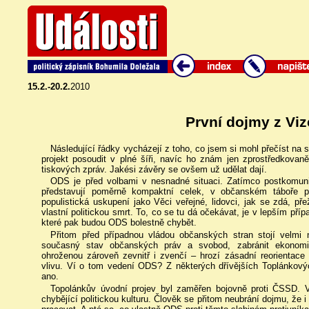
15.2.-20.2.
2010
První dojmy z Viz
Následující řádky vycházejí z toho, co jsem si mohl přečíst n
projekt posoudit v plné šíři, navíc ho znám jen zprostředkovan
tiskových zpráv. Jakési závěry se ovšem už udělat dají.
ODS je před volbami v nesnadné situaci. Zatímco postkomun
představují poměrně kompaktní celek, v občanském táboře pr
populistická uskupení jako Věci veřejné, lidovci, jak se zdá, př
vlastní politickou smrt. To, co se tu dá očekávat, je v lepším př
které pak budou ODS bolestně chybět.
Přitom před případnou vládou občanských stran stojí velmi 
současný stav občanských práv a svobod, zabránit ekonomic
ohroženou zároveň zevnitř i zvenčí – hrozí zásadní reorientace
vlivu. Ví o tom vedení ODS? Z některých dřívějších Toplánkový
ano.
Topolánkův úvodní projev byl zaměřen bojovně proti ČSSD. Vy
chybějící politickou kulturu. Člověk se přitom neubrání dojmu, ž