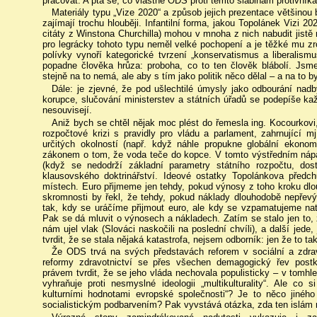
pracovat. A ptá se, co vlastně ODS proti těmto slabinám protivníka
Materiály typu „Vize 2020“ a způsob jejich prezentace většinou b
zajímají trochu hlouběji. Infantilní forma, jakou Topolánek Vizi 20
citáty z Winstona Churchilla) mohou v mnoha z nich nabudit jistě
pro legrácky tohoto typu neměl velké pochopení a je těžké mu zr
polívky vynoří kategorické tvrzení „konservatismus a liberalismus
popadne člověka hrůza: proboha, co to ten člověk blábolí. Jsme
stejně na to nemá, ale aby s tím jako politik něco dělal – a na to by
Dále: je zjevné, že pod ušlechtilé úmysly jako odbourání nadb
korupce, slučování ministerstev a státních úřadů se podepíše kaž
nesouvisejí.
Aniž bych se chtěl nějak moc plést do řemesla ing. Kocourkov
rozpočtové krizi s pravidly pro vládu a parlament, zahrnující m
určitých okolností (např. když náhle propukne globální ekono
zákonem o tom, že voda teče do kopce. V tomto výstředním nápa
(když se nedodrží základní parametry státního rozpočtu, dos
klausovského doktrinářství. Ideové ostatky Topolánkova předch
místech. Euro přijmeme jen tehdy, pokud výnosy z toho kroku dl
skromnosti by řekl, že tehdy, pokud náklady dlouhodobě nepřevý
tak, kdy se uráčíme přijmout euro, ale kdy se vzpamatujeme na
Pak se dá mluvit o výnosech a nákladech. Zatím se stalo jen to, 
nám ujel vlak (Slováci naskočili na poslední chvíli), a další jede,
tvrdit, že se stala nějaká katastrofa, nejsem odborník: jen že to tak
Že ODS trvá na svých představách reforem v sociální a zdrav
reformy zdravotnictví se přes všechen demagogický řev post
právem tvrdit, že se jeho vláda nechovala populisticky – v tomhl
vyhraňuje proti nesmyslné ideologii „multikulturality“. Ale co
kulturními hodnotami evropské společnosti“? Je to něco jiné
socialistickým podbarvením? Pak vyvstává otázka, zda ten islám n