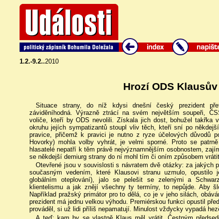
1.2.-9.2..
2010
Hrozí ODS Klausův
Situace strany, do níž kdysi dnešní český prezident pře
záviděníhodná. Výrazně ztrácí na svém největším soupeři, Č
voliče, kteří by ODS nevolili. Získala jich dost, bohužel takř
okruhu jejích sympatizantů stoupl vliv těch, kteří sní po někd
pravice, přičemž k pravici je nutno z ryze účelových důvodů po
Hovorky) mohla volby vyhrát, je velmi sporné. Proto se patrně 
hlasatelé nepatří k těm právě nejvýznamnějším osobnostem, zajím
se někdejší demiurg strany do ní mohl tím či oním způsobem vrátit
Otevřené jsou v souvislosti s návratem dvě otázky: za jakých
současným vedením, které Klausovi stranu uzmulo, opustilo j
globálním oteplování), jalo se pelešit se zelenými a Schwa
klientelismu a jak znějí všechny ty termíny, to nepůjde. Aby š
Například pražský primátor pro to dělá, co je v jeho silách, obá
prezident má jednu velkou výhodu. Premiérskou funkci opustil před t
prováděl, si už lidi příliš nepamatují. Minulost vždycky vypadá hez
A teď: kam by se vlastně Klaus měl vrátit. Čestným předse