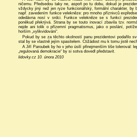
ničemu. Předsedou taky ne, aspoň po tu dobu, dokud je prezide
vždycky jiný než jen ryze funkcionářský, formální charakter, by b
např. zavedením funkce velekněze: pro mnoho příznivců expředse
odedávna nosí v srdci. Funkce velekněze se s funkcí prezide
poněkud překrývá. Strana by se touto inovací zbavila tzv. normá
nejde ani tolik o přízemní pragmatismus, jako o poslání, potíž
horším „vylikvidováni“.
Pokud by se za těchto okolností panu prezidentovi podařilo sv
stal by se vlastně jejím spasitelem. Ctižádost mu k tomu jistě nec
A Jiří Paroubek by ho v jeho úsilí přinejmenším tiše toleroval: 
„regulovaná demokracie“ by si sotva dovedl představit.
lidovky.cz 10. února 2010