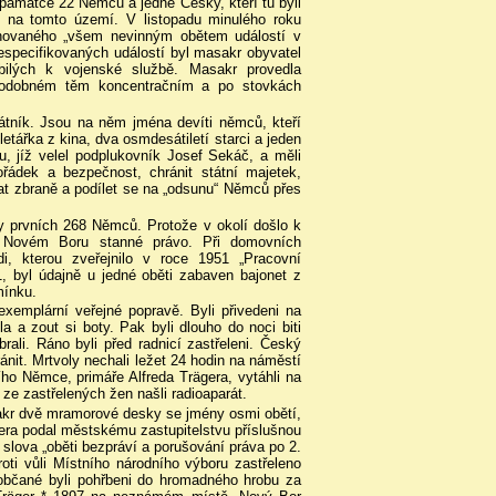
památce 22 Němců a jedné Češky, kteří tu byli
ů na tomto území. V listopadu minulého roku
ěnovaného „všem nevinným obětem událostí v
especifikovaných událostí byl masakr obyvatel
bilých k vojenské službě. Masakr provedla
 podobném těm koncentračním a po stovkách
tník. Jsou na něm jména devíti němců, kteří
etářka z kina, dva osmdesátiletí starci a jeden
u, jíž velel podplukovník Josef Sekáč, a měli
řádek a bezpečnost, chránit státní majetek,
at zbraně a podílet se na „odsunu“ Němců přes
 prvních 268 Němců. Protože v okolí došlo k
v Novém Boru stanné právo. Při domovních
i, kterou zveřejnilo v roce 1951 „Pracovní
 byl údajně u jedné oběti zabaven bajonet z
mínku.
xemplární veřejné popravě. Byli přivedeni na
la a zout si boty. Pak byli dlouho do noci biti
brali. Ráno byli před radnicí zastřeleni. Český
it. Mrtvoly nechali ležet 24 hodin na náměstí
ího Němce, primáře Alfreda Trägera, vytáhli na
 ze zastřelených žen našli radioaparát.
sakr dvě mramorové desky se jmény osmi obětí,
ra podal městskému zastupitelstvu příslušnou
 slova „oběti bezpráví a porušování práva po 2.
oti vůli Místního národního výboru zastřeleno
občané byli pohřbeni do hromadného hrobu za