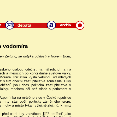
o vodomíra
inen Zeitung, se dotýká událostí v Novém Boru,
ského dialogu odečíst na náhrobcích a na
ech a měsících po konci druhé světové války.
ravě. Iniciativa vyšla většinou od mladých
 s tím obecní zastupitelstva souhlasila. Díky
občanů jsou dnes politická zastupitelstva v
ialogu mnohem dál než vláda a parlament v
Vzpomínka na mrtvé je sice v České republice
mrtví stali obětí politicky záměrného teroru,
 motiv a místo týkají výlučně zločinů, k nimž
 před osmi lety zasvěcen „Kříž smíření“ jako