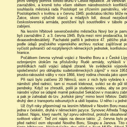
první veřejný pomník tohoto druhu v České republice. Je věnován 
zavražděni, a kromě toho všem obětem národnostních konflikt
souhlasila městská rada Postoloprt se zřízením památníku, v
Postoloprtech v květnu a v červnu 1945: podstatou těchto blíže n
Žatce, skoro výlučně starců a mladých lidí, dosud nezpůso
československá armáda, postižení byli soustředěni v táboře
zabíjeni.
Na lesním hřbitově severočeského městečka Nový bor je pamá
byli zavražděni 2. a 3. června 1945. Byla mezi nimi prodavačka, bil
dvaasedmdesátiletý. Pachatelé patřili k jednotce 47. pěšího pluk
podle údajů pražského vojenského archivu rozkaz zajišťovat po
vyčistit pohraničí od rozptýlených německých jednotek, konfiskov
hranice.
Počátkem června vyhnali vojáci z Nového Boru a z České Lípy
ozbrojeným útokům na příslušníky Rudé armády, vyhlásili 
prohlídkách našli vojáci údajně zbraně. Ve svědecké výpověd
společenství pro obhajobu sudetoněmeckých zájmů“ v roce 1951,
prusko-rakouské války v roce 1866, který rodina chovala jako upo
Při razii bylo zatčeno 20 Němců, osm z nich bylo vybráno k e
náměstí před radnici, tam si museli kleknout, svléci se do půl tě
pendreky. Když se zhroutili, polili je studenou vodou, aby se pro
národní výbor se údajně marně pokoušel Sekáčovi v masakru zabrán
a pak je zahrabali do tzv. „koňské jámy“ mimo lesní hřbitov. Dalš
druhý den z transportu odsunutých a ubili lopatou. U něho i u jedné
Už čtyři roky připomínají na lesním hřbitově v Novém Boru ma
jedna v českém, druhá v německém jazyce. Synovec Alfreda Träge
žádost. Nápis, který navrhl, byl zprvu odmítnut, protože obsahoval
světové válce“. Teď zní nápis na desce takto: „2. června bylo pr
před radnicí osm obyvatel Nového Boru, Sloupu a Janova. Tito 