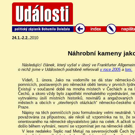
24.1.-2.2..
2010
Náhrobní kameny jak
Následující článek, který vyšel v úterý ve Frankfurter Allgeme
o nichž jsme v Událostech podrobně referovali
v roce 2005
a
loni.
Vídeň, 1. února. Jako na vodomíře se dá stav německo-če
pomnících, postavených pro německé oběti teroru v prvních týdn
Existují v současné době na mnoha místech v Čechách a na Mo
Čechů, a skoro vždy bylo zapotřebí mnohaletého vyjednávání, než
vytrvalému úsilí místních historiků, novinářů a angažovaných 
městech a obcích v „otevřených otázkách“ německo-českého d
Praze.
Nápisy na těch pomníčcích jsou formulovány velmi neutrálně. 
považována za přípustnou, ale nikoli už vzpomínka na to, že se 
orientovaného na německé obyvatelstvo jako na celek. A ačkoli se
došlo během vyhnání, nesmí se vzpomínat jen na německé oběti.
V lese nedaleko Teplic nad Metují na severovýchodě Čech byl