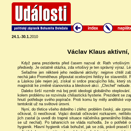
24.1.-30.1.
2010
Václav Klaus aktivní,
Když pana prezidenta před časem nazval dr. Rath vrtošivým s
předsedy. Je ostatně otázka, zda vrtošivý je ten správný výraz. Lé
Seřaďme jen některé jeho nedávné aktivity: nejprve chtěl za
nechá jako Prométheus připoutat ocelovými řetězy ke staveništi. 
a Láskou (ale nejen je), získal si srdce pracujícího lidu, který
magistrát ke změně stanoviska a bleskové akci. „Chrchel“ nebude. To
Daleko širší rozměr má boj proti ideologii globálního oteplován
kolem problému se rozvinula chiliastická hysterie. Prezident se z
hnutí potřebuje svého popírače. Proti komu by měly andělské voje
tentokrát už na světové úrovni.
Nyní, do třetice všeho dobrého i zlého: problém český, ale zpros
očkovat, či neočkovat. Vojáci dostali očkování rozkazem, nelíbilo
jich zastal (a uvedl do trapné situace náčelníka generálního štá
se už nechal). Po tahanicích se vláda rozhodla, že o potřebě 
hygienik. Hlavní hygienik však bohužel, jak se zdá, právě prasečí