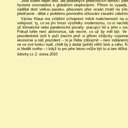
Jistě kolem nejen této, ale podobných předchozích nemocí (nem
hysterie srovnatelná s globálním oteplováním. Přitom to vypadá,
nadělal dost velkou paseku, přesunem přes oceán ztratil na síl
předčasné - dělat z problému povinného očkování zásadní záležito
Václav Klaus má zvláštní schopnost měnit malicherností na zá
veřejnost: ty, co se jim hnusí výstřelky modernismu, co si nechtě
už klimatické nebo pandemické povahy: pracující lid a jeho v so
Pokud tohle není aktivismus, tak nevím, co už by měl být. Ve
prezidentské úsilí k puči (nevím proč si přitom vždycky vzpom
ekonomie a náš prezident – to je třeba zdůraznit – není indiánem
se ve své funkci nudí, chtěl by ji dodat (ještě) větší lesk a váhu. K
si hledět svého – i když to pro jeho letoru může být tu a tam těžké
lidovky.cz 2. února 2010