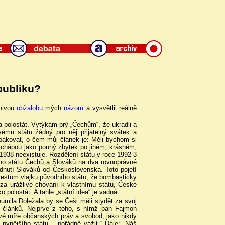
publiku?
hnivou
obžalobu
mých
názorů
a vysvětlil reálně
a polostát. Vytýkám prý „Čechům“, že ukradli a
svému státu žádný pro něj přijatelný svátek a
opakovat, o čem můj článek je: Měli bychom si
ci chápou jako pouhý zbytek po jiném, krásném,
1938 neexistuje. Rozdělení státu v roce 1992-3
ého státu Čechů a Slováků na dva rovnoprávné
adnutí Slováků od Československa. Toto pojetí
testům vlajku původního státu, že bombasticky
 za urážlivé chování k vlastnímu státu, České
o polostát. A tahle „státní idea“ je vadná.
umila Doležala by se Češi měli stydět za svůj
ch článků. Nejprve z toho, s nímž pan Fajmon
vé míře občanských práv a svobod, jako nikdy
nynějšího státu – pořádně vážit.“ Dále: „Náš