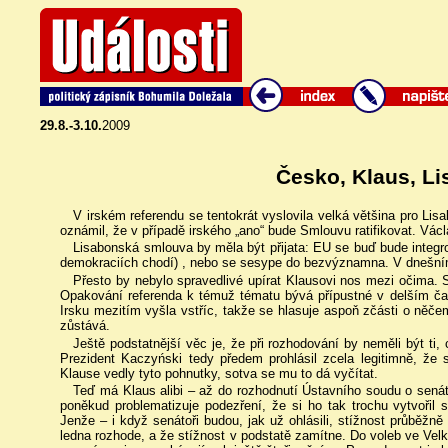
29.8.-3.10.
2009
Česko, Klaus, L
V irském referendu se tentokrát vyslovila velká většina pro L
oznámil, že v případě irského „ano“ bude Smlouvu ratifikovat. Vác
Lisabonská smlouva by měla být přijata: EU se buď bude integr
demokraciích chodí) , nebo se sesype do bezvýznamna. V dnešní
Přesto by nebylo spravedlivé upírat Klausovi nos mezi očima.
Opakování referenda k témuž tématu bývá přípustné v delším č
Irsku mezitím vyšla vstříc, takže se hlasuje aspoň zčásti o ně
zůstává.
Ještě podstatnější věc je, že při rozhodování by neměli být ti,
Prezident Kaczyński tedy předem prohlásil zcela legitimně, že
Klause vedly tyto pohnutky, sotva se mu to dá vyčítat.
Teď má Klaus alibi – až do rozhodnutí Ústavního soudu o senát
poněkud problematizuje podezření, že si ho tak trochu vytvořil 
Jenže – i když senátoři budou, jak už ohlásili, stížnost průběžně
ledna rozhode, a že stížnost v podstatě zamítne. Do voleb ve Velk