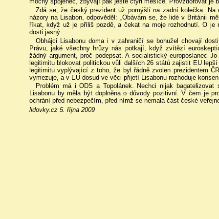
mocný spojenec, zbývají pak ještě čtyři měsíce. Provzdorovat je 
Zdá se, že český prezident už pomýšlí na zadní kolečka. Na do
názory na Lisabon, odpověděl: „Obávám se, že lidé v Británii m
říkat, když už je příliš pozdě, a čekat na moje rozhodnutí. O j
dosti jasný.
Obhájci Lisabonu doma i v zahraničí se bohužel chovají dosti
Právu, jaké všechny hrůzy nás potkají, když zvítězí euroskepti
žádný argument, proč podepsat. A socialistický europoslanec Jo
legitimitu blokovat politickou vůli dalších 26 států zajistit EU lepš
legitimitu vyplývající z toho, že byl řádně zvolen prezidentem Č
vymezuje, a v EU dosud ve věci přijetí Lisabonu rozhoduje konsen
Problém má i ODS a Topolánek. Nechci nijak bagatelizovat 
Lisabonu by měla být doplněna o důvody pozitivní. V čem je pr
ochrání před nebezpečím, před nímž se nemalá část české veřejnos
lidovky.cz 5. října 2009