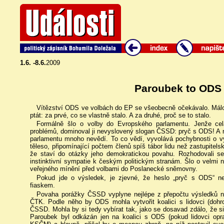
1.6. -8.6.
2009
Paroubek to ODS 
Vítězství ODS ve volbách do EP se všeobecně očekávalo. Málok
ptát: za prvé, co se vlastně stalo. A za druhé, proč se to stalo.
Formálně šlo o volby do Evropského parlamentu. Jenže ce
problémů, dominoval ji nevyslovený slogan ČSSD: pryč s ODS! A n
parlamentu mnoho nevědí. To co vědí, vyvolává pochybnosti o vý
těleso, připomínající počtem členů spíš tábor lidu než zastupitel
že staví do otázky jeho demokratickou povahu. Rozhodovali se
instinktivní sympatie k českým politickým stranám. Šlo o velmi 
veřejného mínění před volbami do Poslanecké sněmovny.
Pokud jde o výsledek, je zjevné, že heslo „pryč s ODS“ n
fiaskem.
Povaha porážky ČSSD vyplyne nejlépe z přepočtu výsledků na 
ČTK. Podle něho by ODS mohla vytvořit koalici s lidovci (doh
ČSSD. Mohla by si tedy vybírat tak, jako se dosavad zdálo, že s
Paroubek byl odkázán jen na koalici s ODS (pokud lidovci opr