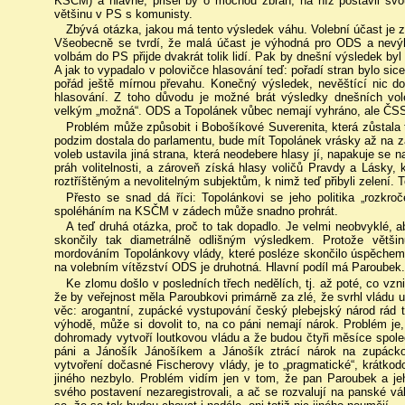
KSČM) a hlavně, přišel by o mocnou zbraň, na níž postavil svou
většinu v PS s komunisty.
Zbývá otázka, jakou má tento výsledek váhu. Volební účast je 
Všeobecně se tvrdí, že malá účast je výhodná pro ODS a nevý
volbám do PS přijde dvakrát tolik lidí. Pak by dnešní výsledek by
A jak to vypadalo v polovičce hlasování teď: pořadí stran bylo 
pořád ještě mírnou převahu. Konečný výsledek, nevěštící nic d
hlasování. Z toho důvodu je možné brát výsledky dnešních vol
velkým „možná“. ODS a Topolánek vůbec nemají vyhráno, ale ČSS
Problém může způsobit i Bobošíkové Suverenita, která zůstala 
podzim dostala do parlamentu, bude mít Topolánek vrásky až na 
voleb ustavila jiná strana, která neodebere hlasy jí, napakuje se
práh volitelnosti, a zároveň získá hlasy voličů Pravdy a Lásky,
roztříštěným a nevolitelným subjektům, k nimž teď přibyli zelení. T
Přesto se snad dá říci: Topolánkovi se jeho politika „rozkr
spoléháním na KSČM v zádech může snadno prohrát.
A teď druhá otázka, proč to tak dopadlo. Je velmi neobvyklé, aby
skončily tak diametrálně odlišným výsledkem. Protože vět
mordováním Topolánkovy vlády, které posléze skončilo úspěchem
na volebním vítězství ODS je druhotná. Hlavní podíl má Paroubek.
Ke zlomu došlo v posledních třech nedělích, tj. až poté, co vz
že by veřejnost měla Paroubkovi primárně za zlé, že svrhl vládu u
věc: arogantní, zupácké vystupování český plebejský národ rád to
výhodě, může si dovolit to, na co páni nemají nárok. Problém j
dohromady vytvoří loutkovou vládu a že budou čtyři měsíce společ
páni a Jánošík Jánošíkem a Jánošík ztrácí nárok na zupáckou
vytvoření dočasné Fischerovy vlády, je to „pragmatické“, krátkodo
jiného nezbylo. Problém vidím jen v tom, že pan Paroubek a jeh
svého postavení nezaregistrovali, a ač se rozvalují na panské v