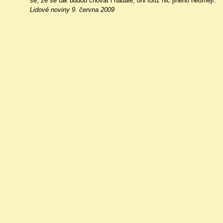
se, že se tak budou chovat i nadále, oni totiž nic jiného neumějí.
Lidové noviny 9. června 2009