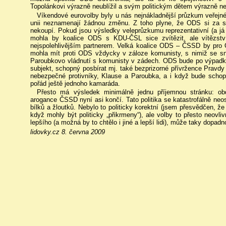
Topolánkovi výrazně neublížil a svým politickým dětem výrazně n
Víkendové eurovolby byly u nás nejnákladnější průzkum veřejné
unii neznamenají žádnou změnu. Z toho plyne, že ODS si za sv
nekoupí. Pokud jsou výsledky veleprůzkumu reprezentativní (a já 
mohla by koalice ODS s KDU-ČSL sice zvítězit, ale vítězstv
nejspolehlivějším partnerem. Velká koalice ODS – ČSSD by pro
mohla mít proti ODS vždycky v záloze komunisty, s nimiž se sna
Paroubkovo vládnutí s komunisty v zádech. ODS bude po výpadku S
subjekt, schopný posbírat mj. také bezprizorné přívržence Pravdy
nebezpečné protivníky, Klause a Paroubka, a i když bude scho
pořád ještě jednoho kamaráda.
Přesto má výsledek minimálně jednu příjemnou stránku: ob
arogance ČSSD nyní asi končí. Tato politika se katastrofálně neo
bílků a žloutků. Nebylo to politicky korektní (jsem přesvědčen, že
když mohly být politicky „přikrmeny“), ale volby to přesto neovl
lepšího (a možná by to chtělo i jiné a lepší lidi), může taky dopadn
lidovky.cz 8. června 2009