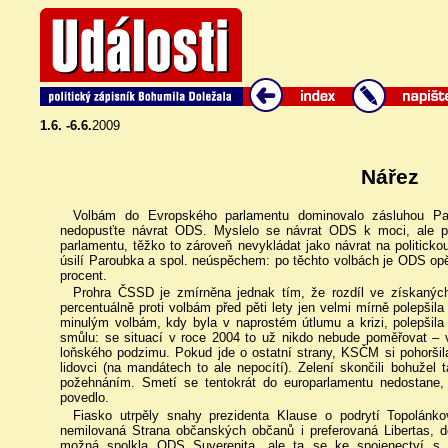
1.6. -6.6.
2009
Nářez
Volbám do Evropského parlamentu dominovalo zásluhou Pa
nedopusťte návrat ODS. Myslelo se návrat ODS k moci, ale p
parlamentu, těžko to zároveň nevykládat jako návrat na politicko
úsilí Paroubka a spol. neúspěchem: po těchto volbách je ODS opět 
procent.
Prohra ČSSD je zmírněna jednak tím, že rozdíl ve získaný
percentuálně proti volbám před pěti lety jen velmi mírně polepšil
minulým volbám, kdy byla v naprostém útlumu a krizi, polepšil
smůlu: se situací v roce 2004 to už nikdo nebude poměřovat – v
loňského podzimu. Pokud jde o ostatní strany, KSČM si pohorši
lidovci (na mandátech to ale nepocítí). Zelení skončili bohužel
požehnáním. Smetí se tentokrát do europarlamentu nedostane
povedlo.
Fiasko utrpěly snahy prezidenta Klause o podrytí Topolánkov
nemilovaná Strana občanských občanů i preferovaná Libertas, d
možná spolkla ODS Suverenita, ale ta se ke spojenectví s H