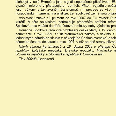
blahobyt v celé Evropě a jako signál neporušené přitažlivosti 
vyznění referend v přistupujících zemích. Přitom vyjadřuje ob
jejich výkony v tak zvaném transformačním procese se všemi je
hospodářskými změnami a ujišťuje, že (spolkové) země jsou připra
Výslovně uznává cíl přijmout do roku 2007 do EU rovněž Rumu
kritérií. V této souvislosti zdůrazňuje především potřebu ref
Spolková rada vkládá do příští ústavní smlouvy coby výsledku prá
Konečně Spolková rada vítá prohlášení české vlády z 19. červ
parlamentu z roku 1999 "zrušit přetrvávající zákony a dekrety z
jednotlivých národních skupin z někdejšího Československa" a t
německo-českou deklaraci z roku 1997, v níž se obě strany přizna
Návrh zákona ke Smlouvě z 16. dubna 2003 o přístupu Česk
republiky, Lotyšské republiky, Litevské republiky, Maďarské r
Slovinské republiky a Slovenské republiky k Evropské unii.
Tisk 300/03 (Usnesení)