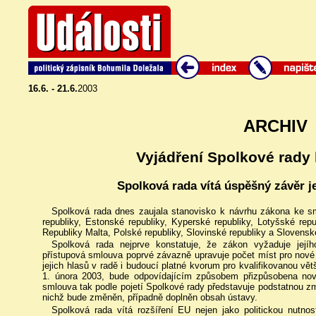
16.6. - 21.6.
2003
ARCHIV
Vyjádření Spolkové rady 
Spolková rada vítá úspěšný závěr j
Spolková rada dnes zaujala stanovisko k návrhu zákona ke s
republiky, Estonské republiky, Kyperské republiky, Lotyšské repu
Republiky Malta, Polské republiky, Slovinské republiky a Slovensk
Spolková rada nejprve konstatuje, že zákon vyžaduje jejíh
přístupová smlouva poprvé závazně upravuje počet míst pro nové
jejich hlasů v radě i budoucí platné kvorum pro kvalifikovanou vět
1. února 2003, bude odpovídajícím způsobem přizpůsobena no
smlouva tak podle pojetí Spolkové rady představuje podstatnou 
nichž bude změněn, případně doplněn obsah ústavy.
Spolková rada vítá rozšíření EU nejen jako politickou nutnos