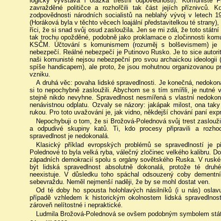
logicky vyvstává i otázka trestní odpovědnosti). Komunisté 
zavražděné političce a rozhořčili tak část jejích příznivců. 
zodpovědnosti národních socialistů na neblahý vývoj v letech 19
(Horáková byla v těchto věcech loajální představitelkou té strany
říci, že si snad svůj osud zasloužila. Jen se mi zdá, že toto státn
tak trochu opožděné, podobně jako proklamace o zločinnosti kom
KSČM. Účtování s komunismem (rozuměj s bolševismem) je pa
nebezpečí. Reálné nebezpečí je Putinovo Rusko. Je to sice autorita
naši komunisté nejsou nebezpeční pro svou archaickou ideologii 
spíše handicapem), ale proto, že jsou mohutnou organizovanou pr
vzniku.
A druhá věc: povaha lidské spravedlnosti. Je konečná, nedokon
si to nepochybně zasloužili. Abychom se s tím smířili, je nutné vě
stejně nikdo nevyhne. Spravedlnost nesmířená s vlastní nedokon
nenávistnou odplatu. Ozvaly se názory: jakápak milost, ona taky n
rukou. Pro toto uvažování je, jak vidno, někdejší chování paní exp
Nepochybuji o tom, že si Brožová-Polednová svůj trest zaslouž
a odpudivé skupiny katů. Ti, kdo procesy připravili a rozhod
spravedlnost je nedokonalá.
Klasický příklad evropských problémů se spravedlností je 
Polednové to byla velká ryba, válečný zločinec velkého kalibru. D
západních demokracií spolu s orgány sovětského Ruska. V ruské
být lidská spravedlnost absolutně dokonalá, protože té dru
neexistuje. V důsledku toho spáchal odsouzený coby dementní
sebevraždu. Neměl nejmenší naději, že by se mohl dostat ven.
Od té doby ho spousta holohlavých násilníků (i u nás) osla
případě vzhledem k historickým okolnostem lidská spravedlnost
zároveň nelítostné i nepraktické.
Ludmila Brožová-Polednová se ovšem podobným symbolem stát 