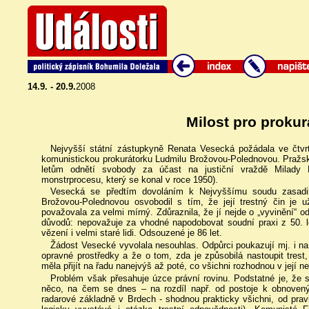
14.9. - 20.9.
2008
Milost pro prokur
Nejvyšší státní zástupkyně Renata Vesecká požádala ve čtvrt
komunistickou prokurátorku Ludmilu Brožovou-Polednovou. Pražský
letům odnětí svobody za účast na justiční vraždě Milady 
monstrprocesu, který se konal v roce 1950).
Vesecká se předtím dovoláním k Nejvyššímu soudu zasadi
Brožovou-Polednovou osvobodil s tím, že její trestný čin je
považovala za velmi mírný. Zdůraznila, že jí nejde o „vyvinění“ 
důvodů: nepovažuje za vhodné napodobovat soudní praxi z 50. le
vězení i velmi staré lidi. Odsouzené je 86 let.
Žádost Vesecké vyvolala nesouhlas. Odpůrci poukazují mj. i n
opravné prostředky a že o tom, zda je způsobilá nastoupit trest,
měla přijít na řadu nanejvýš až poté, co všichni rozhodnou v její n
Problém však přesahuje úzce právní rovinu. Podstatné je, že 
něco, na čem se dnes – na rozdíl např. od postoje k obnove
radarové základně v Brdech - shodnou prakticky všichni, od pravi