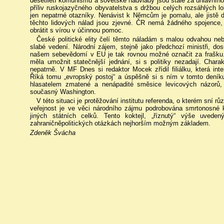
desetiletí komunismu a sovětské nadvlády jsou stále za úhlavníh
příliv ruskojazyčného obyvatelstva s držbou celých rozsáhlých lo
jen nepatrné otazníky. Nenávist k Němcům je pomalu, ale jistě
těchto lidových nálad jsou zjevné. ČR nemá žádného spojence,
obrátit s vírou v účinnou pomoc.
České politické elity čelí těmto náladám s malou odvahou nebo
slabé vedení. Národní zájem, stejně jako předchozí ministři, d
našem sebevědomí v EU je tak rovnou možné označit za frašku. 
měla umožnit statečnější jednání, si s politiky nezadají. Char
nepatrně. V MF Dnes si redaktor Mocek zřídil filiálku, která int
Říká tomu „evropský postoj“ a úspěšně si s ním v tomto deníku
hlasatelem zmatené a nenápadité směsice levicových názorů, 
současný Washington.
V této situaci je protěžování institutu referenda, o kterém sní r
veřejnost je ve věci národního zájmu podrobována smrtonosné k
jiných státních celků. Tento koktejl, „říznutý“ výše uvede
zahraničněpolitických otázkách nejhorším možným základem.
Zdeněk Švácha