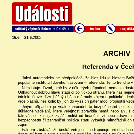
16.6. - 21.6.
2003
ARCHIV
Referenda v Čec
Jaksi automaticky se předpokládá, že hlas lidu je hlasem Bož
popularitě institutu lidového hlasování – referenda. Tento trend j
Neexistuje důvod, proč by v některých případech nemohlo dosta
Odhadnout dobrou hlavu státu či politickou stranu, která nás nejm
intelektuálové. Tzv. běžný občan má malý zájem o politické ideolo
více bláznů, než kolik by jich do vyšších pater moci propustili vzdě
Jiným případem je však zahraniční či bezpečnostní politika s
důkladné vzdělání, které veřejnost zpravidla nemá nebo ani, 
taková politika nijak zvlášť neliší od finančnictví nebo zdravotn
bezpečnostní či zahraniční politika státu vyžadují mimořádně ch
zájem.
Faktem zůstává, že česká veřejnost nedisponuje ani chladnou