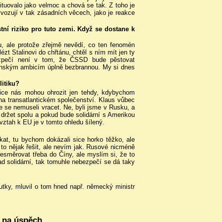
tuovalo jako velmoc a chová se tak. Z toho je
yvozují v tak zásadních věcech, jako je reakce
ní riziko pro tuto zemi. Když se dostane k
 ale protože zřejmě nevědí, co ten fenomén
zt Stalinovi do chřtánu, chtěl s ním mít jen ty
bezpečí není v tom, že ČSSD bude pěstovat
enským ambicím úplně bezbrannou. My si dnes
litiku?
bice nás mohou ohrozit jen tehdy, kdybychom
 na transatlantickém společenství. Klaus vůbec
e se nemuseli vracet. Ne, byli jsme v Rusku, a
držet spolu a pokud bude solidární s Amerikou
 vztah k EU je v tomto ohledu šílený.
kat, tu bychom dokázali sice horko těžko, ale
 to nějak řešit, ale nevím jak. Rusové nicméně
esměrovat třeba do Číny, ale myslím si, že to
d solidární, tak tomuhle nebezpečí se dá taky
tky, mluvil o tom hned např. německý ministr
e na úspěch