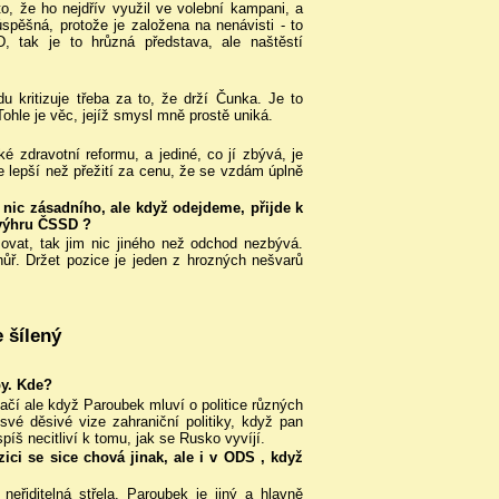
, že ho nejdřív využil ve volební kampani, a
pěšná, protože je založena na nenávisti - to
 tak je to hrůzná představa, ale naštěstí
 kritizuje třeba za to, že drží Čunka. Je to
Tohle je věc, jejíž smysl mně prostě uniká.
ké zdravotní reformu, a jediné, co jí zbývá, je
ece lepší než přežití za cenu, že se vzdám úplně
 nic zásadního, ale když odejdeme, přijde k
 výhru ČSSD ?
ovat, tak jim nic jiného než odchod nezbývá.
ůř. Držet pozice je jeden z hrozných nešvarů
 šílený
by. Kde?
ačí ale když Paroubek mluví o politice různých
své děsivé vize zahraniční politiky, když pan
píš necitliví k tomu, jak se Rusko vyvíjí.
ci se sice chová jinak, ale i v ODS , když
eřiditelná střela. Paroubek je jiný a hlavně