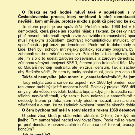
O Rusku se teď hodně mluví také v souvislosti s vý
Československa proces, který směřoval k plné demokracii
nevěděl, kam směřuje, protože nikdo z politiků přechod ke s
To druhé pojetí je asi správnější. Problém roku 1968 byl v 
demokracii, která přece jen souvisí nějak s faktem, že český nár
příliš nesedí. Toto hnutí mysli navíc zachvátilo i komunistický apa
musí nějakým způsobem zachránit komunistickou minulost, dr
společnosti a její touze po demokracii. Podle mě to dohromady neš
Lidé, kteří byli schopni mít nějaký politicky rozumný program, by 
zahrabali se do strašného svinstva. Pokud by si tohle přiznali, tak
ale jim šlo o to udělat zároveň bolševismus a zároveň demokrac
zůstanou věrnými spojenci SSSR, členem jeho koloniální říše. Mysle
od Maďarů nechtějí neutralitu, ale jen zruší cenzuru. Tak si zachova
aby Brežněv věděl, že sem ty tanky poslat musí, jinak je s celou říš
Takže si nemyslíte, jako mnozí z „osmašedesátníků“, že js
Tady nebyla žádná šance na úspěch, rok 1968 byl předem odso
ten konec mohl být ještě mnohem horší. Politický projekt 1968 děl
úmysly, ale vůbec nevěděli, kolikátá bije, a když jim to spadlo na 
všichni nervózně trnuli, kdy sem ti Ivani nalezou, a samozřejmě 
svobody, kterou já třeba jsem nikdy předtím nezažil, ale na druh
záležitosti a o tom, že za žádných okolností nemůže skončit dobře.
O čem bychom teď měli v souvislosti s rokem 1968 debatov
O jedné věci, která je stále velmi aktuální. O tom, že když 
jiného. Tím samozřejmě nechci vyviňovat Rusy. Podle mě to hlavní
je: proč dneska, v nesrovnatelně lepší situaci než tenkrát, prac
koncům?
Jak to myslíte?