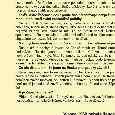
nezapomeňte, že Rusko se teprve v posledních osmi letech konsti
přece nutno vyvodit důsledky. Jenže důsledky, které z toho oni v
na protiraketový štít, jsou příšerné.
Takže ostře řečeno: ČSSD podle vás představuje bezpečnost
moci, otočí směřování zahraniční politiky.
Nemám dost důkazů o tom, že by vědomě směřovali k Rusku,
znamená, budou dělat stejné chyby jako Beneš. On taky nechtěl vlé
nejlepší vztahy, což skončilo tak, že ho Stalin sežral. Ne
spojenectví s Ruskem, ale že naši zemi udělá proti ruským moc
připadáme tak bezpeční, že nemusíme nic dělat.
Měli bychom kvůli vývoji v Rusku upravit naši zahraniční po
Rusko určitě nechystá invazi do České republiky. Tamní am
nedokázali dělat dost jasnou a pevnou politiku. Klíčové je stavět
neví, o čem mluví, když říká, že jsme v Evropě odjakživa, že jsm
museli jsme se vrátit. Vůbec nic nám nehrozí, pokud bude Evropa 
v rámci těch institucí, které jsou momentálně k dispozici. Klausův
Co ale dělat s tím, že jsme na Rusku energeticky závislí?
Ropa, myslím, není ta nejvážnější hrozba, která nás může pot
přece jen nějak nahradit. Hrozbu představuje zemní plyn. Je třeba
nemůžou zavřít ropovod, oni potřebují prodávat. Mohou ho sice př
není úplně jednoduché zavřít všechny kohoutky. Pokud bude Zápa
čelit.
A je Západ solidární?
Příjemně mě překvapilo, že když nám teď Rusové zavřeli kohou
hospodářství, a ne kvůli Německu, kvůli nám. To je důležité.
V roce 1968 nebyla šanc