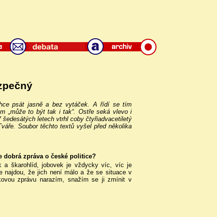
zpečný
hce psát jasně a bez vytáček. A řídí se tím
 „může to být tak i tak“. Ostře seká vlevo i
V šedesátých letech vtrhl coby čtyřiadvacetiletý
váře. Soubor těchto textů vyšel před několika
je dobrá zpráva o české politice?
a škarohlíd, jobovek je vždycky víc, víc je
se najdou, že jich není málo a že se situace v
kovou zprávu narazím, snažím se ji zmínit v