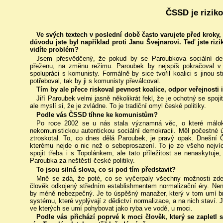
ČSSD je riziko
Ve svých textech v poslední době často varujete před kroky,
důvodu jste byl například proti Janu Švejnarovi. Teď jste r
vidíte problém?
Jsem přesvědčený, že pokud by se Paroubkova sociální dem
přeženu, na změnu režimu. Paroubek by nejspíš pokračoval v
spolupráci s komunisty. Formálně by sice tvořil koalici s jinou st
potřeboval, tak by ji s komunisty převálcoval.
Tím by ale přece riskoval pevnost koalice, odpor veřejnosti 
Jiří Paroubek velmi jasně několikrát řekl, že je ochotný se spo
ale myslí si, že je zvládne. To je tradiční omyl české politiky.
Podle vás ČSSD tíhne ke komunistům?
Po roce 2002 se u nás stala významná věc, o které málokdo
nekomunistickou autentickou sociální demokracii. Měl počestné 
ztroskotal. To, co dnes dělá Paroubek, je pravý opak. Dnešní Č
kterému nejde o nic než o sebeprosazení. To je ze všeho nej
spojit třeba i s Topolánkem, ale tato příležitost se nenaskytuje
Paroubka za neštěstí české politiky.
To jsou silná slova, co si pod tím představit?
Mně se zdá, že poté, co se vyčerpaly všechny možnosti zdejší
člověk odkojený středním establishmentem normalizační éry. Nen
by méně nebezpečný. Je to úspěšný manažer, který v tom umí bru
systému, které vyplývají z dědictví normalizace, a na nich staví.
ve kterých se umí pohybovat jako ryba ve vodě, u moci.
Podle vás přichází poprvé k moci člověk, který se zapletl