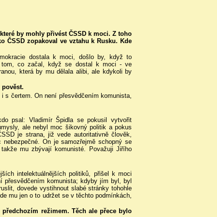
 které by mohly přivést ČSSD k moci. Z toho
iziko ČSSD zopakoval ve vztahu k Rusku. Kde
okracie dostala k moci, došlo by, když to
 tom, co začal, když se dostal k moci - ve
ranou, která by mu dělala alibi, ale kdykoli by
i pověst.
jit i s čertem. On není přesvědčením komunista,
 psal: Vladimír Špidla se pokusil vytvořit
úmysly, ale nebyl moc šikovný politik a pokus
SSD je strana, již vede autoritativně člověk,
víc nebezpečné. On je samozřejmě schopný se
, takže mu zbývají komunisté. Považuji Jiřího
ch intelektuálnějších politiků, přišel k moci
í přesvědčením komunista; kdyby jím byl, byl
slit, dovede vystihnout slabé stránky tohohle
 Jde mu jen o to udržet se v těchto podmínkách,
 s předchozím režimem. Těch ale přece bylo