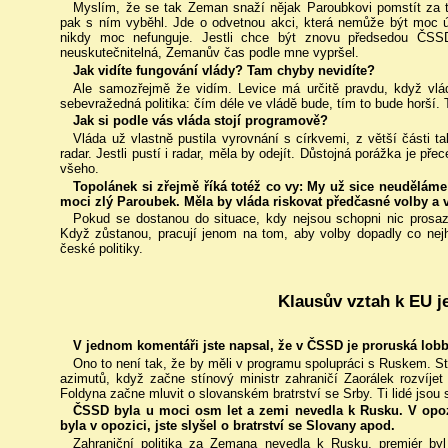
Myslím, že se tak Zeman snaží nějak Paroubkovi pomstít za to
pak s ním vyběhl. Jde o odvetnou akci, která nemůže být moc ús
nikdy moc nefunguje. Jestli chce být znovu předsedou ČSSD,
neuskutečnitelná, Zemanův čas podle mne vypršel.
Jak vidíte fungování vlády? Tam chyby nevidíte?
Ale samozřejmě že vidím. Levice má určitě pravdu, když vládu
sebevražedná politika: čím déle ve vládě bude, tím to bude horší. 
Jak si podle vás vláda stojí programově?
Vláda už vlastně pustila vyrovnání s církvemi, z větší části ta
radar. Jestli pustí i radar, měla by odejít. Důstojná porážka je př
všeho.
Topolánek si zřejmě říká totéž co vy: My už sice neuděláme
moci zlý Paroubek. Měla by vláda riskovat předčasné volby a
Pokud se dostanou do situace, kdy nejsou schopni nic prosaz
Když zůstanou, pracují jenom na tom, aby volby dopadly co nejh
české politiky.
Klausův vztah k EU je
V jednom komentáři jste napsal, že v ČSSD je proruská lob
Ono to není tak, že by měli v programu spolupráci s Ruskem. St
azimutů, když začne stínový ministr zahraničí Zaorálek rozvíjet 
Foldyna začne mluvit o slovanském bratrství se Srby. Ti lidé jsou s
ČSSD byla u moci osm let a zemi nevedla k Rusku. V opozi
byla v opozici, jste slyšel o bratrství se Slovany apod.
Zahraniční politika za Zemana nevedla k Rusku, premiér byl n