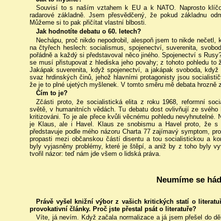
Souvisí to s naším vztahem k EU a k NATO. Naprosto klíčo
radarové základně. Jsem přesvědčený, že pokud základnu odm
Můžeme si to pak přičítat vlastní blbosti.
Jak hodnotíte debatu o 60. letech?
Nechápu, proč nikdo nepodrobil, alespoň jsem to nikde nečetl, kr
na čtyřech heslech: socialismus, spojenectví, suverenita, svobod
pořádně a každý si představoval něco jiného. Spojenectví s Rusy?
se musí přistupovat z hlediska jeho povahy; z tohoto pohledu to 
Jakápak suverenita, když spojenectví, a jakápak svoboda, když
svaz hrdinských činů, jehož hlavními protagonisty jsou socialistič
že je to plné ujetých myšlenek. V tomto směru mě debata hrozně 
Čím to je?
Zčásti proto, že socialistická elita z roku 1968, reformní soc
světě, v humanitních vědách. Tu debatu dost ovlivňují ze svého h
kritizováni. To je ale přece kvůli věcnému pohledu nevyhnutelné. Na
je Klaus, ale i Havel. Klaus ze snobismu a Havel proto, že s 
představuje podle mého názoru Charta 77 zajímavý symptom, pro
propasti mezi občanskou částí disentu a tou socialistickou a k
byly vyjasněny problémy, které je štěpí, a aniž by z toho byly v
tvořil názor: teď nám jde všem o lidská práva.
Neumíme se hád
Právě vyšel knižní výbor z vašich kritických statí o literat
provokativní články. Proč jste přestal psát o literatuře?
Víte, já nevím. Když začala normalizace a já jsem přešel do dě