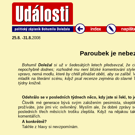
25.8. -31.8.
2008
Paroubek je nebe
Bohumil
Doležal
si už v šedesátých letech předsevzal, že c
nepochybně dodnes; rozhodně mu není blízké komentování stylem
vpravo, nemá modlu, které by chtěl přinášet oběti, aby se zalíbil. 
mladík na literární scénu, když psal recenze zejména do slavné T
týdny knižně.
Odehrálo se v posledních týdnech něco, kdy jste si řekl, to 
Člověk mé generace bývá svým založením pesimista, skeptik 
prožíváte, jste jimi víc ovlivněný. Myslím ale, že dobré zprávy 
posledních třech měsících trošku zlepšila. Když na nějakou ta
komentářích.
A konkrétně?
Takhle z hlavy si nevzpomínám.