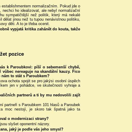
í s establishmentem normalizačním. Pokud jde o
 nechci ho idealizovat, ale nebyl normalizační
chu sympatičtější než politik, který má nekalé
l dělat jinou než tu tupou nenávistnou politiku,
ovy děti. A to je třeba ocenit.
bně vypjatá kritika zahánět do kouta, takže
ržet pozice
ás k Paroubkovi: píší o sebemenší chybě,
už vůbec nereaguje na skandální kauzy. Fico
se nám to stát s Paroubkem?
kova ochota spojit se pro jakýsi osobní úspěch
líkem jen v pohádce, ve skutečnosti vyhraje a
ličních partnerů a ti by mu nedovolili zajít
ční partneři s Paroubkem 101 hlasů a Paroubek
a moc nestojí, je skoro tak špatná jako ta
oval o modernizaci strany?
jsou slyšet oponentní názory.
ana, jaký je podle vás jeho smysl?