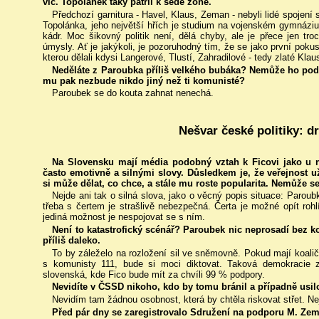
víc. Topolánek taky patřil k šedé zóně.
Předchozí garnitura - Havel, Klaus, Zeman - nebyli lidé spojen
Topolánka, jeho největší hřích je studium na vojenském gymnáziu,
kádr. Moc šikovný politik není, dělá chyby, ale je přece jen tro
úmysly. Ať je jakýkoli, je pozoruhodný tím, že se jako první pokusi
kterou dělali kdysi Langerové, Tlustí, Zahradilové - tedy zlaté Klaus
Neděláte z Paroubka příliš velkého bubáka? Nemůže ho podo
mu pak nezbude nikdo jiný než ti komunisté?
Paroubek se do kouta zahnat nenechá.
Nešvar české politiky: d
Na Slovensku mají média podobný vztah k Ficovi jako u n
často emotivně a silnými slovy. Důsledkem je, že veřejnost 
si může dělat, co chce, a stále mu roste popularita. Nemůže 
Nejde ani tak o silná slova, jako o věcný popis situace: Paroub
třeba s čertem je strašlivě nebezpečná. Čerta je možné opít roh
jediná možnost je nespojovat se s ním.
Není to katastrofický scénář? Paroubek nic neprosadí bez koa
příliš daleko.
To by záleželo na rozložení sil ve sněmovně. Pokud mají koali
s komunisty 111, bude si moci diktovat. Taková demokracie z
slovenská, kde Fico bude mít za chvíli 99 % podpory.
Nevidíte v ČSSD nikoho, kdo by tomu bránil a případně usil
Nevidím tam žádnou osobnost, která by chtěla riskovat střet. Ne
Před pár dny se zaregistrovalo Sdružení na podporu M. Zem