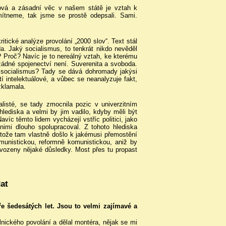
vá a zásadní věc v našem státě je vztah k
ítneme, tak jsme se prostě odepsali. Sami.
itické analýze provolání „2000 slov“. Text stál
a. Jaký socialismus, to tenkrát nikdo nevěděl
 Proč? Navíc je to nereálný vztah, ke kterému
žádné spojenectví není. Suverenita a svoboda.
 socialismus? Tady se dává dohromady jakýsi
tí intelektuálové, a vůbec se neanalyzuje fakt,
zklamala.
ialisté, se tady zmocnila pozic v univerzitním
lediska a velmi by jim vadilo, kdyby měli být
víc těmto lidem vycházejí vstříc politici, jako
nimi dlouho spolupracoval. Z tohoto hlediska
tože tam vlastně došlo k jakémusi přemostění
omunistickou, reformně komunistickou, aniž by
yvozeny nějaké důsledky. Most přes tu propast
at
uře šedesátých let. Jsou to velmi zajímavé a
lnického povolání a dělal montéra, nějak se mi