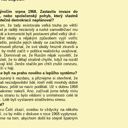
ročím srpna 1968. Zastavila invaze do
, nebo společenský pohyb, který vlastně
kutečné demokracii neplánoval?
tom, že tady existovala velká touha po větší
od je raději nezávislý a ruské samoděržaví mu
rát a komunisté byli postaveni před velký úkol -
žet ideály a nějakým způsobem vyjít vstříc
lo, protože jejich ideály se zachránit nedaly.
museli přiznat, že své ideály hrozně zkurvili a
 by mohli začít v politice realisticky uvažovat,
ii. Domnívali se, že Rusům nějak vysvětlí, že
li, že to dělají strašně chytře, když na rozdíl
jí klid. Jenže stačilo jen chtít zrušit cenzuru,
í v háji.
me byli na prahu nového a lepšího systému?
uzený k nezdaru, a přiznejme si otevřeně, že
ali nezodpovědní lidé, kteří měli mnohdy dobré
hlavu, ještě se navíc podělali. Už v dubnu 1968
nakonec nalezli. Ano, zažívali jsme tehdy míru
ou stranu tu bylo vědomí o smrtelnosti celé té
 Lidé byli vystaveni strašlivému stresu.
at?
něco Češi zkazí, svedou to vždycky na někoho
, co by mělo z diskuse o roce 1968 vyplynout,
ujeme na tom, abychom došli ke stejně špatným