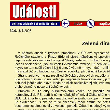
30.6. -8.7.
2008
Zelená díra
V příštích dnech a týdnech proběhnou v ČR dvě významné 
Rošického stadionu v Praze třídenní sjezd náboženské společ
nejspíš odehraje mimořádný sjezd Strany zelených. Pokud jde o p
leccos společného, jsou tu však i významné rozdíly: SZ nebude ke
kdyby se tam sešli všichni její členové včetně mrtvých duší, cítili
má sjezd SZ pro budoucnost České republiky, při vší úctě ke Sv
Strana zelených je na rozdíl od Svědků Jehovových rozdělená 
Jde přitom o stranu, o níž jeden její regionální funkcionář řekl „ j
bohužel ještě slabá slova. Nedá se nijak spolehlivě zjistit, zda ma
druhé straně to nelze ani úplně vyloučit.
Problém je, že díky bursíkovskému vedení se podařilo přit
katapultoval do PS: patří k němu někdejší příznivci Občanského h
DEU, zkrátka toho pestrého anarchicko-liberálního uskupení, které
Je skutečností, s níž se musí občanský tábor smířit, že bez
postkomunistickou levici ve volbách porazit. Odtud i osudový význ