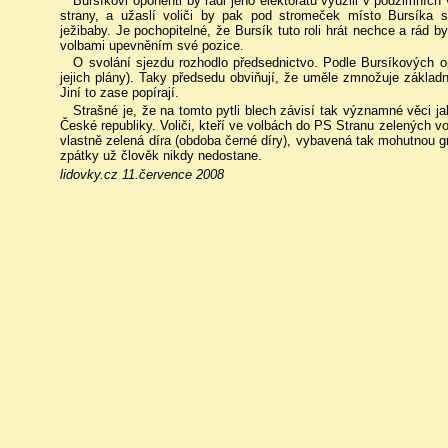
Bursíkovi oponenti by rádi jeho elektorátu využili v podzimních
strany, a užaslí voliči by pak pod stromeček místo Bursíka 
ježibaby. Je pochopitelné, že Bursík tuto roli hrát nechce a rád by
volbami upevněním své pozice.
O svolání sjezdu rozhodlo předsednictvo. Podle Bursíkových op
jejich plány). Taky předsedu obviňují, že uměle zmnožuje základn
Jiní to zase popírají.
Strašné je, že na tomto pytli blech závisí tak významné věci ja
České republiky. Voliči, kteří ve volbách do PS Stranu zelených voli
vlastně zelená díra (obdoba černé díry), vybavená tak mohutnou grav
zpátky už člověk nikdy nedostane.
lidovky.cz 11.července 2008