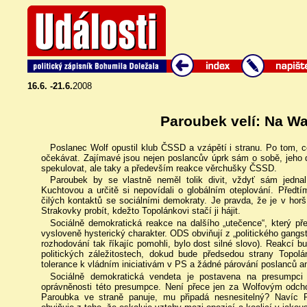
16.6. -21.6.
2008
Paroubek velí: Na W
Poslanec Wolf opustil klub ČSSD a vzápětí i stranu. Po tom, c
očekávat. Zajímavé jsou nejen poslancův úprk sám o sobě, jeho 
spekulovat, ale taky a především reakce věrchušky ČSSD.
Paroubek by se vlastně neměl tolik divit, vždyť sám jedna
Kuchtovou a určitě si nepovídali o globálním oteplování. Předtím
čilých kontaktů se sociálními demokraty. Je pravda, že je v horš
Strakovky probít, kdežto Topolánkovi stačí ji hájit.
Sociálně demokratická reakce na dalšího „utečence“, který 
vysloveně hysterický charakter. ODS obviňují z „politického gangste
rozhodování tak říkajíc pomohli, bylo dost silné slovo). Reakcí 
politických záležitostech, dokud bude předsedou strany Topolá
tolerance k vládním iniciativám v PS a žádné párování poslanců a
Sociálně demokratická vendeta je postavena na presumpci 
oprávněnosti této presumpce. Není přece jen za Wolfovým odchod
Paroubka ve straně panuje, mu připadá nesnesitelný? Navíc 