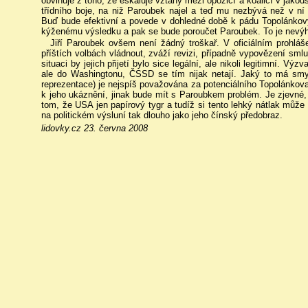
obviňuje z toho, že eskaluje vztahy mezi opozicí a koalicí v jakous
třídního boje, na niž Paroubek najel a teď mu nezbývá než v ní 
Buď bude efektivní a povede v dohledné době k pádu Topolánkov
kýženému výsledku a pak se bude poroučet Paroubek. To je nevýh
Jiří Paroubek ovšem není žádný troškař. V oficiálním prohlá
příštích volbách vládnout, zváží revizi, případně vypovězení smluv 
situaci by jejich přijetí bylo sice legální, ale nikoli legitimní. V
ale do Washingtonu, ČSSD se tím nijak netají. Jaký to má smys
reprezentace) je nejspíš považována za potenciálního Topolánkova
k jeho ukáznění, jinak bude mít s Paroubkem problém. Je zjevné, 
tom, že USA jen papírový tygr a tudíž si tento lehký nátlak může 
na politickém výsluní tak dlouho jako jeho čínský předobraz.
lidovky.cz 23. června 2008