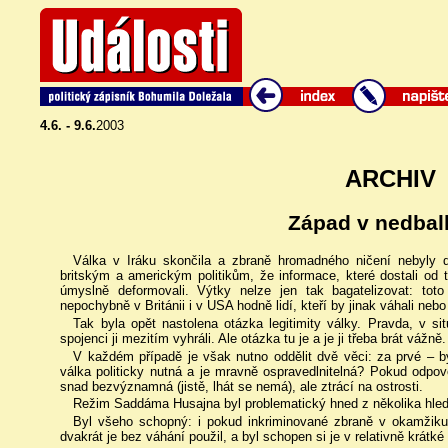
4.6. - 9.6.
2003
ARCHIV
Západ v nedbal
Válka v Iráku skončila a zbraně hromadného ničení nebyly 
britským a americkým politikům, že informace, které dostali od 
úmyslně deformovali. Výtky nelze jen tak bagatelizovat: tot
nepochybně v Británii i v USA hodně lidí, kteří by jinak váhali nebo b
Tak byla opět nastolena otázka legitimity války. Pravda, v si
spojenci ji mezitím vyhráli. Ale otázka tu je a je ji třeba brát vážně.
V každém případě je však nutno oddělit dvě věci: za prvé – by
válka politicky nutná a je mravně ospravedlnitelná? Pokud odpo
snad bezvýznamná (jistě, lhát se nemá), ale ztrácí na ostrosti.
Režim Saddáma Husajna byl problematický hned z několika hled
Byl všeho schopný: i pokud inkriminované zbraně v okamžiku 
dvakrát je bez váhání použil, a byl schopen si je v relativně krátké