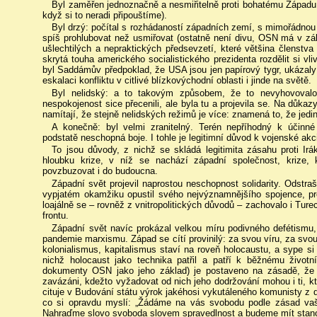
Byl zaměřen jednoznačně a nesmiřitelně proti bohatému Západu (n
když si to neradi připouštíme).
Byl drzý: počítal s rozhádaností západních zemí, s mimořádnou
spíš prohlubovat než usmiřovat (ostatně není divu, OSN má v z
ušlechtilých a nepraktických předsevzetí, které většina členstva 
skrytá touha amerického socialistického prezidenta rozdělit si v
byl Saddámův předpoklad, že USA jsou jen papírový tygr, ukázaly
eskalaci konfliktu v citlivé blízkovýchodní oblasti i jinde na světě.
Byl nelidský: a to takovým způsobem, že to nevyhovovalo 
nespokojenost sice přecenili, ale byla tu a projevila se. Na důkaz
namítají, že stejně nelidských režimů je více: znamená to, že jed
A konečně: byl velmi zranitelný. Terén nepříhodný k účinn
podstatě neschopná boje. I tohle je legitimní důvod k vojenské akc
To jsou důvody, z nichž se skládá legitimita zásahu proti Iráku
hloubku krize, v níž se nachází západní společnost, krize
povzbuzovat i do budoucna.
Západní svět projevil naprostou neschopnost solidarity. Odstr
vypjatém okamžiku opustil svého nejvýznamnějšího spojence, pro
loajálně se – rovněž z vnitropolitických důvodů – zachovalo i Tur
frontu.
Západní svět navíc prokázal velkou míru podivného defétismu,
pandemie marxismu. Západ se cítí provinilý: za svou víru, za svou
kolonialismus, kapitalismus staví na roveň holocaustu, a sype si
nichž holocaust jako technika patřil a patří k běžnému životn
dokumenty OSN jako jeho základ) je postaveno na zásadě, že 
zavázáni, kdežto vyžadovat od nich jeho dodržování mohou i ti, k
cituje v Budování státu výrok jakéhosi vykutáleného komunisty z dob
co si opravdu myslí: „Žádáme na vás svobodu podle zásad vaš
Nahraďme slovo svoboda slovem spravedlnost a budeme mít stanov