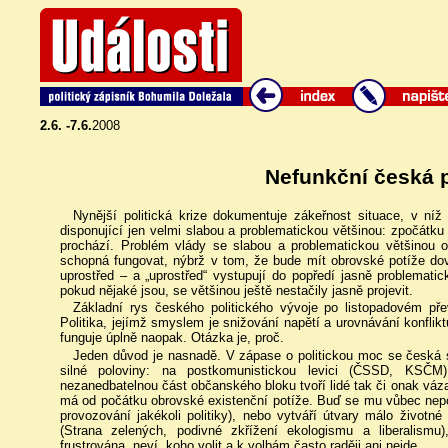
2.6. -7.6.
2008
Nefunkční česká p
Nynější politická krize dokumentuje zákeřnost situace, v ní
disponující jen velmi slabou a problematickou většinou: zpočát
prochází. Problém vlády se slabou a problematickou většinou
schopná fungovat, nýbrž v tom, že bude mít obrovské potíže do
uprostřed – a „uprostřed“ vystupují do popředí jasně problematick
pokud nějaké jsou, se většinou ještě nestačily jasně projevit.
Základní rys českého politického vývoje po listopadovém přev
Politika, jejímž smyslem je snižování napětí a urovnávání konflik
funguje úplně naopak. Otázka je, proč.
Jeden důvod je nasnadě. V zápase o politickou moc se česká s
silné poloviny: na postkomunistickou levici (ČSSD, KSČM
nezanedbatelnou část občanského bloku tvoří lidé tak či onak váz
má od počátku obrovské existenční potíže. Buď se mu vůbec nepoda
provozování jakékoli politiky), nebo vytváří útvary málo živo
(Strana zelených, podivné zkřížení ekologismu a liberalismu)
frustrována, neví, koho volit a k volbám často raději ani nejde.