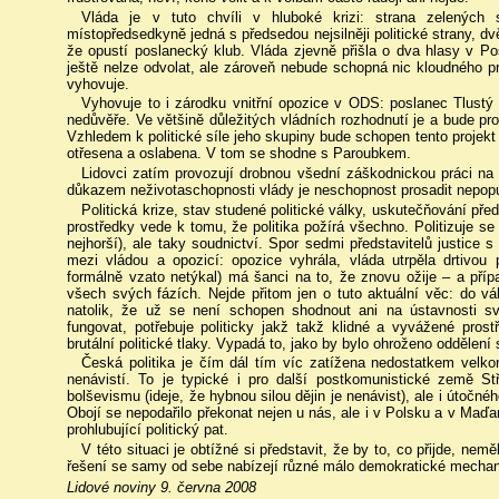
Vláda je v tuto chvíli v hluboké krizi: strana zelených s
místopředsedkyně jedná s předsedou nejsilněji politické strany, dv
že opustí poslanecký klub. Vláda zjevně přišla o dva hlasy v P
ještě nelze odvolat, ale zároveň nebude schopná nic kloudného pro
vyhovuje.
Vyhovuje to i zárodku vnitřní opozice v ODS: poslanec Tlustý 
nedůvěře. Ve většině důležitých vládních rozhodnutí je a bude pr
Vzhledem k politické síle jeho skupiny bude schopen tento projekt
otřesena a oslabena. V tom se shodne s Paroubkem.
Lidovci zatím provozují drobnou všední záškodnickou práci na 
důkazem neživotaschopnosti vlády je neschopnost prosadit nepopul
Politická krize, stav studené politické války, uskutečňování pře
prostředky vede k tomu, že politika požírá všechno. Politizuje se
nejhorší), ale taky soudnictví. Spor sedmi představitelů justice
mezi vládou a opozicí: opozice vyhrála, vláda utrpěla drtivou
formálně vzato netýkal) má šanci na to, že znovu ožije – a pří
všech svých fázích. Nejde přitom jen o tuto aktuální věc: do vá
natolik, že už se není schopen shodnout ani na ústavnosti sv
fungovat, potřebuje politicky jakž takž klidné a vyvážené prostř
brutální politické tlaky. Vypadá to, jako by bylo ohroženo oddělení
Česká politika je čím dál tím víc zatížena nedostatkem velkor
nenávistí. To je typické i pro další postkomunistické země St
bolševismu (ideje, že hybnou silou dějin je nenávist), ale i útočnéh
Obojí se nepodařilo překonat nejen u nás, ale i v Polsku a v Maď
prohlubující politický pat.
V této situaci je obtížné si představit, že by to, co přijde, nemě
řešení se samy od sebe nabízejí různé málo demokratické mecha
Lidové noviny 9. června 2008