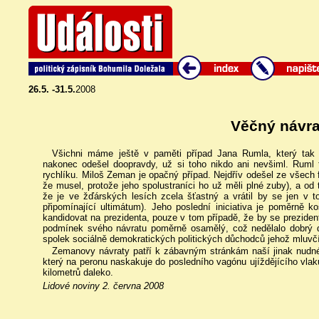
26.5. -31.5.
2008
Věčný návra
Všichni máme ještě v paměti případ Jana Rumla, který tak 
nakonec odešel doopravdy, už si toho nikdo ani nevšiml. Ruml
rychlíku. Miloš Zeman je opačný případ. Nejdřív odešel ze všech 
že musel, protože jeho spolustraníci ho už měli plné zuby), a od 
že je ve žďárských lesích zcela šťastný a vrátil by se jen v 
připomínající ultimátum). Jeho poslední iniciativa je poměrně k
kandidovat na prezidenta, pouze v tom případě, že by se prezident
podmínek svého návratu poměrně osamělý, což nedělalo dobrý d
spolek sociálně demokratických politických důchodců jehož mluvč
Zemanovy návraty patří k zábavným stránkám naší jinak nudné 
který na peronu naskakuje do posledního vagónu ujíždějícího vlaku
kilometrů daleko.
Lidové noviny 2. června 2008