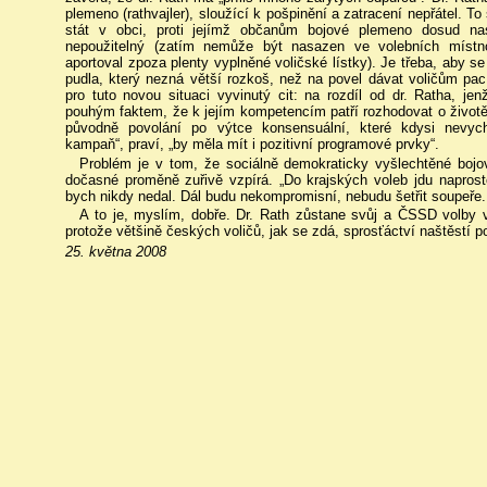
plemeno (rathvajler), sloužící k pošpinění a zatracení nepřátel. To
stát v obci, proti jejímž občanům bojové plemeno dosud nasa
nepoužitelný (zatím nemůže být nasazen ve volebních míst
aportoval zpoza plenty vyplněné voličské lístky). Je třeba, aby se
pudla, který nezná větší rozkoš, než na povel dávat voličům pa
pro tuto novou situaci vyvinutý cit: na rozdíl od dr. Ratha, jen
pouhým faktem, že k jejím kompetencím patří rozhodovat o život
původně povolání po výtce konsensuální, které kdysi nevycho
kampaň“, praví, „by měla mít i pozitivní programové prvky“.
Problém je v tom, že sociálně demokraticky vyšlechtěné bojo
dočasné proměně zuřivě vzpírá. „Do krajských voleb jdu naprost
bych nikdy nedal. Dál budu nekompromisní, nebudu šetřit soupeře
A to je, myslím, dobře. Dr. Rath zůstane svůj a ČSSD volby v
protože většině českých voličů, jak se zdá, sprosťáctví naštěstí p
25. května 2008