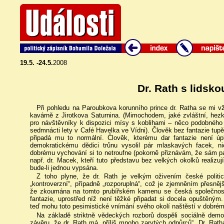
19.5. -24.5.
2008
Dr. Rath s lidskou
Při pohledu na Paroubkova korunního prince dr. Ratha se mi 
kavárně z Jirotkova Saturnina. (Mimochodem, jaké zvláštní, hez
pro návštěvníky k dispozici mísy s koblihami – něco podobného j
sedmnácti lety v Café Havelka ve Vídni). Člověk bez fantazie tup
připadá mu to normální. Člověk, kterému dar fantazie není úpl
demokratickému dědici trůnu vysolil pár mlaskavých facek, 
dobrému vychování si to netroufne (pokorně přiznávám, že sám pat
např. dr. Macek, kteří tuto představu bez velkých okolků realizuj
bude-li jednou vypsána.
Z toho plyne, že dr. Rath je velkým oživením české polit
„kontroverzní“, případně „rozporuplná“, což je zjemněním přesněj
že zkoumána na tomto prubířském kamenu se česká společnost 
fantazie, uprostřed níž není těžké připadat si docela opuštěn
teď mohu toto pesimistické vnímání svého okolí naštěstí v dobrém
Na základě striktně vědeckých rozborů dospěli sociálně demok
závěru, že dr. Rath má „příliš mnoho zarytých odpůrců“. Dr. Rat