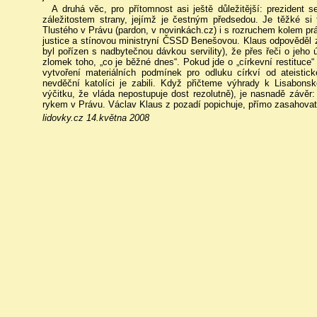
A druhá věc, pro přítomnost asi ještě důležitější: prezident s
záležitostem strany, jejímž je čestným předsedou. Je těžké si
Tlustého v Právu (pardon, v novinkách.cz) i s rozruchem kolem prá
justice a stínovou ministryní ČSSD Benešovou. Klaus odpověděl zc
byl pořízen s nadbytečnou dávkou servility), že přes řeči o jeho úd
zlomek toho, „co je běžné dnes“. Pokud jde o „církevní restituce“ 
vytvoření materiálních podmínek pro odluku církví od ateistické
nevděční katolíci je zabili. Když přičteme výhrady k Lisabons
výčitku, že vláda nepostupuje dost rezolutně), je nasnadě závěr:
rykem v Právu. Václav Klaus z pozadí popichuje, přímo zasahovat n
lidovky.cz 14.května 2008