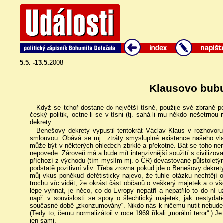
5.5. -13.5.
2008
Klausovo bub
Když se tchoř dostane do největší tísně, použije své zbraně p
český politik, octne-li se v tísni (tj. sahá-li mu někdo nešetrno
dekrety.
Benešovy dekrety vypustil tentokrát Václav Klaus v rozhovoru
smlouvou. Obává se mj. „ztráty smysluplné existence našeho vlast
může být v některých ohledech zbrklé a překotné. Bát se toho nen
nepovede. Zároveň má a bude mít intenzivnější soužití s civilizov
příchozí z východu (tím myslím mj. o ČR) devastované půlstolet
podstatě pozitivní vliv. Třeba zrovna pokud jde o Benešovy dekret
můj vkus poněkud defétisticky najevo, že tuhle otázku nechtějí o
trochu víc vidět, že okrást část občanů o veškerý majetek a o 
lépe vyhnat, je něco, co do Evropy nepatří a nepatřilo to do ní u
např. v souvislosti se spory o šlechtický majetek, jak nestydat
současné době „zkonzumovány“. Nikdo nás k ničemu nutit nebude, 
(Tedy to, čemu normalizátoři v roce 1969 říkali „morální teror“.) 
jen sami.