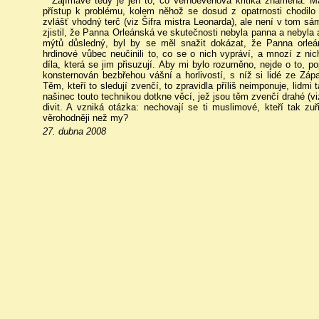
Zajímavé tedy je jen to, co Verhoevenova kritika znamená. M
přístup k problému, kolem něhož se dosud z opatrnosti chodilo
zvlášť vhodný terč (viz Šifra mistra Leonarda), ale není v tom sám
zjistil, že Panna Orleánská ve skutečnosti nebyla panna a nebyla 
mýtů důsledný, byl by se měl snažit dokázat, že Panna orleá
hrdinové vůbec neučinili to, co se o nich vypráví, a mnozí z nich
díla, která se jim přisuzují. Aby mi bylo rozuměno, nejde o to, p
konsternován bezbřehou vášní a horlivostí, s níž si lidé ze Zápa
Těm, kteří to sledují zvenčí, to zpravidla příliš neimponuje, lidmi
našinec touto technikou dotkne věcí, jež jsou těm zvenčí drahé (v
divit. A vzniká otázka: nechovají se ti muslimové, kteří tak zuři
věrohodněji než my?
27. dubna 2008