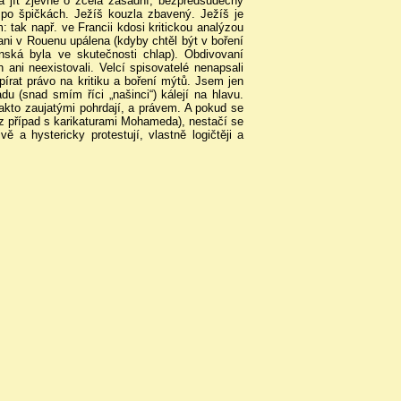
á jít zjevně o zcela zásadní, bezpředsudečný
 po špičkách. Ježíš kouzla zbavený. Ježíš je
: tak např. ve Francii kdosi kritickou analýzou
ani v Rouenu upálena (kdyby chtěl být v boření
nská byla ve skutečnosti chlap). Obdivovaní
 ani neexistovali. Velcí spisovatelé nenapsali
opírat právo na kritiku a boření mýtů. Jsem jen
du (snad smím říci „našinci“) kálejí na hlavu.
 takto zaujatými pohrdají, a právem. A pokud se
iz případ s karikaturami Mohameda), nestačí se
vě a hystericky protestují, vlastně logičtěji a