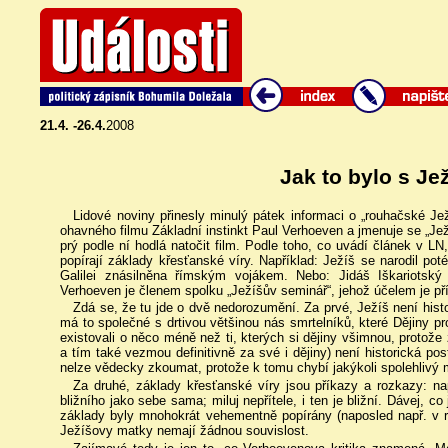
21.4. -26.4.
2008
Jak to bylo s Je
Lidové noviny přinesly minulý pátek informaci o „rouhačské Ježí
ohavného filmu Základní instinkt Paul Verhoeven a jmenuje se „Jež
prý podle ní hodlá natočit film. Podle toho, co uvádí článek v L
popírají základy křesťanské víry. Například: Ježíš se narodil po
Galilei znásilněna římským vojákem. Nebo: Jidáš Iškariotský
Verhoeven je členem spolku „Ježíšův seminář“, jehož účelem je p
Zdá se, že tu jde o dvě nedorozumění. Za prvé, Ježíš není hist
má to společné s drtivou většinou nás smrtelníků, které Dějiny p
existovali o něco méně než ti, kterých si dějiny všimnou, protože
a tím také vezmou definitivně za své i dějiny) není historická po
nelze vědecky zkoumat, protože k tomu chybí jakýkoli spolehlivý m
Za druhé, základy křesťanské víry jsou příkazy a rozkazy: nap
bližního jako sebe sama; miluj nepřítele, i ten je bližní. Dávej, co
základy byly mnohokrát vehementně popírány (naposled např. v 
Ježíšovy matky nemají žádnou souvislost.