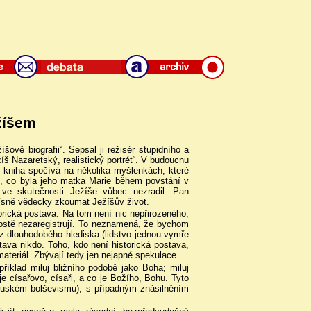
žíšem
šově biografii“. Sepsal ji režisér stupidního a
íš Nazaretský, realistický portrét“. V budoucnu
N, kniha spočívá na několika myšlenkách, které
té, co byla jeho matka Marie během povstání v
 ve skutečnosti Ježíše vůbec nezradil. Pan
řísně vědecky zkoumat Ježíšův život.
orická postava. Na tom není nic nepřirozeného,
rostě nezaregistrují. To neznamená, že bychom
 z dlouhodobého hlediska (lidstvo jednou vymře
stava nikdo. Toho, kdo není historická postava,
ateriál. Zbývají tedy jen nejapné spekulace.
říklad miluj bližního podobě jako Boha; miluj
 je císařovo, císaři, a co je Božího, Bohu. Tyto
ruském bolševismu), s případným znásilněním