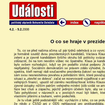
4.2. - 9.2.
2008
O co se hraje v prezid
To, co se před našima očima už pár týdnů odehrává a co vyvrc
je formálně soutěž dvou prezidentských kandidátů, Václava Klau
zelení a je zjevně kandidátem širšího okruhu lidí politicky sváz
zdůraznit, že na tom nevidím vůbec nic špatného. Klaus je kand
bylo ovšem rozhodující, když se jim podařilo získat podporu 
nepřijatelný. Sociálním demokratům se právem zdálo výhodné, že d
spektra, kteří nemají rádi současného prezidenta (takoví se najd
sám svou nesnesitelnou povahou a pohrdáním těmi, které považuje 
situaci a „otevřel se doleva“: začal se rezervovaně vyjadřovat o am
veřejných financí, upustil od záměru nezdůrazňovat kritiku Klaus
zjevné ústupky nižším patrům veřejného mínění (slib vzdát se ame
fáze bez chuti a zápachu, jejichž jediným účelem bylo, aby se d
Tato pohyblivost v názorech a v postojích musí být lidem, kte
vlastními přáními a touhami, velmi podezřelá.
Je tu však ještě podstatnější věc: vycházím z toho, co se proká
že nikdo z ČSSD ani z ODS nehlasoval pro protikandidáta. 