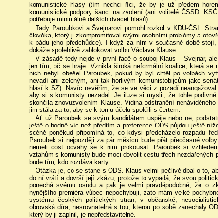
komunistické hlasy (tím nechci říci, že by je už předem hor
komunistické podpory šanci na zvolení (ani volitelé ČSSD, KS
potřebuje minimálně dalších dvacet hlasů).
Tady Paroubkovi a Švejnarovi pomohl rozkol v KDU-ČSL. Straně
člověka, který ji zkompromitoval svými osobními problémy a ote
k pádu jeho předchůdce). I když za ním v současné době stojí, 
dokáže spolehlivě zablokovat volbu Václava Klause.
V zásadě tedy nejde v první řadě o souboj Klaus – Švejnar, al
jen tím, oč se hraje. Vznikla široká neformální koalice, která s
nich nebyl obešel Paroubek, pokud by byl chtěl po volbách vytv
nevadí ani zeleným, ani tak horlivým komunistobijcům jako senát
hlásí k SZ). Navíc nevěřím, že se ve věci z pozadí neangažoval i
aby si s komunisty nezadal. Je iluze si myslit, že tohle podivné
skončila znovuzvolením Klause. Vidina odstranění nenáviděného 
jim stála za to, aby se k tomu účelu spolčili s čertem.
Ať už Paroubek se svým kandidátem uspěje nebo ne, podstatné
ještě o hodně víc než předtím a preference ODS půjdou ještě ní
scéně poněkud připomíná to, co kdysi předcházelo rozpadu fe
Paroubek si nejpozději za pár měsíců bude přát předčasné volby s
neměli dost odvahy se k nim prokousat. Paroubek si vzhledem
vztahům s komunisty bude moci dovolit cestu třech nezdařených po
bude tím, kdo rozdává karty.
Otázka je, co se stane s ODS. Klaus velmi pečlivě dbal o to, 
do ní vrátí a dovrší její zkázu, protože to vypadá, že svou politi
ponechá svému osudu a pak je velmi pravděpodobné, že o zkáz
nynějšího premiéra vůbec nepochybuji, zato mám velké pochybnos
systému českých politických stran, v občanské, nesocialisti
obrovská díra, nesrovnatelná s tou, kterou po sobě zanechaly O
který by ji zaplnil, je nepředstavitelné.