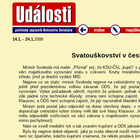
14.1. - 24.1.
2008
Svatouškovství v česk
Ministr Svoboda má malér. „Přiznal“ prý, že KDU-ČSL „kupčí“ 
věci majetkového vyrovnání státu s církvemi. Kruhy morálního
středu, jímž je dnešní vydání MfD.
Nejprve co se stalo: ministr Svoboda nejprve na celostátním 
ještě před prezidentskou volbou závazek ODS, že její posla
vyrovnání. Výbor požadavek odmítl, myslím že právem: jednak vy
zde pádné ryze technické důvody: strana není schopna zajistit, že
Klausovi, a ODS není schopná zajistit, že její nacionálně liberální
Ministr poté poslal jako odpověď na dotaz otevřený dopis, v ně
doporučuje celostátní výbor strany měli dát své hlasy Klausovi. 
měla odpovědět vstřícností ve věci zákona o majetkovém vyrovn
mimo pochybnost).
Nato se zvedl mediální ryk o tak zvaném kupčení a ODS jakouk
Bylo by nejprve dobré objasnit, jaký je zcela obecně rozdíl m
není nic špatného, kdežto kupčení znamená, že někdo prodává šmej