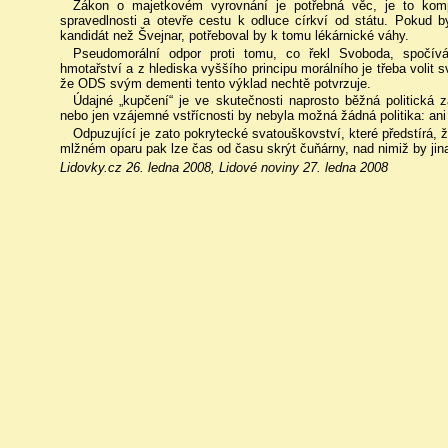
Zákon o majetkovém vyrovnání je potřebná věc, je to kom
spravedlnosti a otevře cestu k odluce církví od státu. Pokud b
kandidát než Švejnar, potřeboval by k tomu lékárnické váhy.
Pseudomorální odpor proti tomu, co řekl Svoboda, spočív
hmotařství a z hlediska vyššího principu morálního je třeba volit
že ODS svým dementi tento výklad nechtě potvrzuje.
Údajné „kupčení“ je ve skutečnosti naprosto běžná politická 
nebo jen vzájemné vstřícnosti by nebyla možná žádná politika: ani
Odpuzující je zato pokrytecké svatouškovství, které předstírá, 
mlžném oparu pak lze čas od času skrýt čuňárny, nad nimiž by jin
Lidovky.cz 26. ledna 2008, Lidové noviny 27. ledna 2008