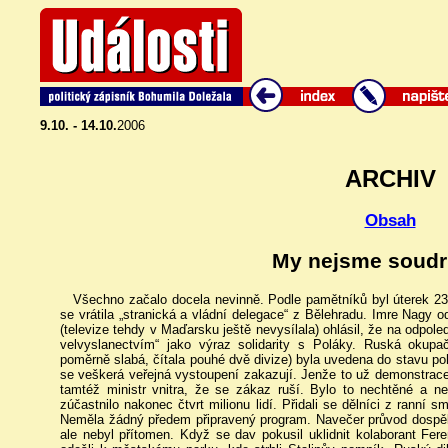
9.10. - 14.10.
2006
ARCHIV
Obsah
My nejsme soudruz
Všechno začalo docela nevinně. Podle pamětníků byl úterek 23
se vrátila „stranická a vládní delegace“ z Bělehradu. Imre Nagy 
(televize tehdy v Maďarsku ještě nevysílala) ohlásil, že na odpol
velvyslanectvím“ jako výraz solidarity s Poláky. Ruská okup
poměrně slabá, čítala pouhé dvě divize) byla uvedena do stavu poh
se veškerá veřejná vystoupení zakazují. Jenže to už demonstrace
tamtéž ministr vnitra, že se zákaz ruší. Bylo to nechtěné a n
zúčastnilo nakonec čtvrt milionu lidí. Přidali se dělníci z ranní s
Neměla žádný předem připravený program. Navečer průvod dospěl
ale nebyl přítomen. Když se dav pokusil uklidnit kolaborant Feren