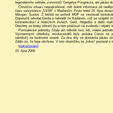
legendárního velitele „corvinistů“ Gergelye Pongrácze, ale jakási d
Chruščov situaci nepodceňoval, měl dobré informace od nadějn
času velvyslance „SSSR“ v Maďarsku. Proto hned 24. října dorazi
Mikojan, Suslov. Z letiště na ústředí MDP se cestovali tentokrát
Doporučili odvolat Gerőa a nahradit ho Kádárem, což se vzápětí stal
kontrarevoluci a reakčních živlech. Gerő, Hegedűs a další stal
Otevřely se brány vězení (tu a tam proklouzl na svobodu i nějaký kr
Povstalecké jednotky čítaly jen několik tisíc lidí, vládní jedno
Významnými středisky revolucionářů byly proluka Corvin na
náměstí) na budínské straně. Za dva dny se dostavila jakási ú
Zdálo se, že boje utichnou. V tom okamžiku se „kdosi“ postaral o 
(
pokračování
)
15. října 2006