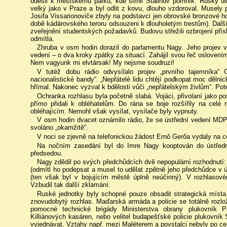
odešli k městskému parku, kde strhli Stalinův pomník. Ruský dik
velký jako v Praze a byl odlit z kovu, dlouho vzdoroval. Musely p
Josifa Vissarionoviče zbyly na podstavci jen obrovské bronzové holi
době kádárovského teroru odsouzeni k dlouholetým trestům). Další
zveřejnění studentských požadavků. Budovu střežili ozbrojení pří
odmítla.
Zhruba v osm hodin dorazil do parlamentu Nagy. Jeho projev v
vedení – o dva kroky zpátky za situací. Zahájil svou řeč oslovení
Nem vagyunk mi elvtársak! My nejsme soudruzi!
V tutéž dobu rádio odvysílalo projev „prvního tajemníka“ 
nacionalistické bandy“. „Nepřátelé lidu chtějí podkopat moc dělnick
hřímal. Nakonec vyzval k bdělosti vůči „nepřátelským živlům“. Poté
Ochranka rozhlasu byla početně slabá. Vojáci, přivolaní jako po
přímo přidali k obléhatelům. Do rána se boje rozšířily na celé
obléhajícím. Nemohl však vysílat, vysílače byly vypnuty.
V osm hodin dvacet oznámilo rádio, že se ústřední vedení MDP 
svoláno „okamžitě“.
V noci se zjevně na telefonickou žádost Ernő Gerőa vydaly na c
Na nočním zasedání byl do Imre Nagy kooptován do ústředn
předsedou.
Nagy zdědil po svých předchůdcích dvě nepopulární rozhodnutí
(odmítl ho podepsat a musel to udělat zpětně jeho předchůdce v
(ten však byl v bojujícím městě úplně neúčinný). V rozhlasové
Vzbudil tak další zklamání.
Ruské jednotky byly schopné pouze obsadit strategická místa
znovudobytý rozhlas. Maďarská armáda a policie se totálně rozložil
pomocné technické brigády Ministerstva obrany plukovník Pá
Killiánových kasáren, nebo velitel budapešťské policie plukovník
vyjednávat. Vztahy např. mezi Maléterem a povstalci nebyly po cel