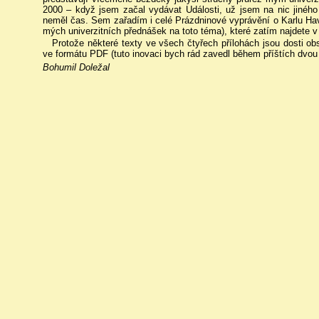
2000 – když jsem začal vydávat Události, už jsem na nic jinéh
neměl čas. Sem zařadím i celé Prázdninové vyprávění o Karlu Havl
mých univerzitních přednášek na toto téma), které zatím najdete 
Protože některé texty ve všech čtyřech přílohách jsou dosti o
ve formátu PDF (tuto inovaci bych rád zavedl během příštích dvou
Bohumil Doležal