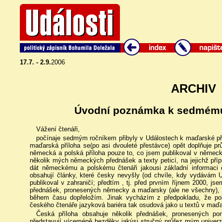
17.7. - 2.9.
2006
ARCHIV
Úvodní poznámka k sedmému 
Vážení čtenáři,
počínaje sedmým ročníkem přibyly v Událostech k maďarské př
maďarská příloha se(po asi dvouleté přestávce) opět doplňuje pr
německá a polská příloha pouze to, co jsem publikoval v němec
několik mých německých přednášek a texty peticí, na jejichž příp
dát německému a polskému čtenáři jakousi základní informaci 
obsahují články, které česky nevyšly (od chvíle, kdy vydávám U
publikoval v zahraničí; předtím , tj. před prvním říjnem 2000, js
přednášek, pronesených německy a maďarsky (ale ne všechny), v
během času dopřeložím. Jinak vycházím z předpokladu, že po
českého čtenáře jazyková bariéra tak osudová jako u textů v maď
Česká příloha obsahuje několik přednášek, pronesených p
představují víceméně bezděky jakýsi stručný průřez mým univer