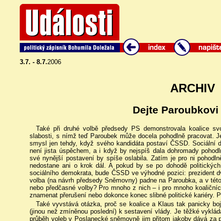
3.7. - 8.7.
2006
ARCHIV
Dejte Paroubkovi 
Také při druhé volbě předsedy PS demonstrovala koalice svo
slabosti, s nímž teď Paroubek může docela pohodlně pracovat. 
smysl jen tehdy, když svého kandidáta postaví ČSSD. Sociální de
není jista úspěchem, a i když by nejspíš dala dohromady pohodl
své nynější postavení by spíše oslabila. Zatím je pro ni pohodl
nedostane ani o krok dál. A pokud by se po dohodě politických
sociálního demokrata, bude ČSSD ve výhodné pozici: prezident d
volba (na návrh předsedy Sněmovny) padne na Paroubka, a v této
nebo předčasné volby? Pro mnoho z nich – i pro mnoho koaličníc
znamenat přerušení nebo dokonce konec slibné politické kariéry. 
Také vyvstává otázka, proč se koalice a Klaus tak panicky boj
(jinou než zmíněnou poslední) k sestavení vlády. Je těžké vyklád
průběh voleb v Poslanecké sněmovně jim přitom jakoby dává za 