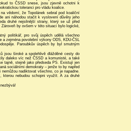
pokud to ČSSD snese, jsou zjevně ochotni k
okratickou toleranci pro vládu koalice.
ít na vědomí, že Topolánek sebral pod koaliční
de ani náhodou stačit k vyslovení důvěry jeho
da druhé nejsilnější strany, který se už před
Zároveň by ovšem v této situaci bylo logické,
atný politikář, pro svůj úspěch udělá všechno
ace a zejména povolební výkony ODS, KDU-ČSL
nedospěje. Paroubkův úspěch by byl smutným
ků jsou široké a spolehlivě dlážděné cesty do
tily daleko víc než ČSSD a komunisté, a také
 tajně, stejně jako předseda PS. Existují jen
vaná sociálními demokraty – jenže to by napřed
 si nemůžou nadiktovat všechno, co je napadne.
t, kterou nebudou schopni využít. A za druhé
 nezbývá!