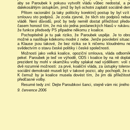
aby se Paroubek k pokusu vytvořit vládu vůbec nedostal, a 
dalekosáhlým ústupkům, jimiž by byli ochotni zaplatit sociálně dem
Přitom racionální (a taky politicky korektní) postup by byl vz
smlouvu sto podpisů. Je zcela zjevné, že těch sto podpisů nebu
vládě. Není důvodů, proč by tedy neměl dostat příležitost předse
časem honosil tím, že má sto jedna poslaneckých hlasů v rukávu. 
že funkce předsedy PS připadne někomu z koalice.
Pochopitelně je tu pak riziko, že Paroubek uspěje. Je to obr
možné a naslibuje kdekomu modré z nebe. Jenže povolební situ
a Klause jsou takové, že bez rizika se k ničemu kloudnému 
svědectvím o stavu české politiky i české společnosti.
Možnosti jako velká koalice, opoziční smlouva, vláda odborní
pekel. Paroubek je teď ve výhodě, ODS i koalice by na ně dopla
prezident by mohl v okamžiku volby splakat nad výdělkem: volí se
dvě rozumné možnosti: za prvé, koaliční vláda, za ústupky tolero
sociální demokraté museli být v takové pozici, aby pochopili, že
K čemuž by je koalice musela dovést tím, že jim dá příležitos
předčasné volby.
Resumé tedy zní: Dejte Paroubkovi šanci, stejně vám nic jiného
9. července 2006