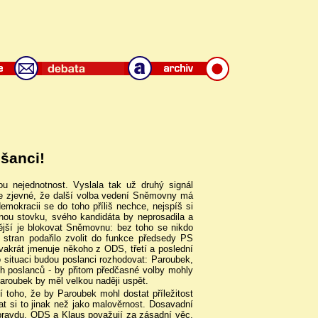
šanci!
u nejednotnost. Vyslala tak už druhý signál
Je zjevné, že další volba vedení Sněmovny má
mokracii se do toho příliš nechce, nejspíš si
nou stovku, svého kandidáta by neprosadila a
nější je blokovat Sněmovnu: bez toho se nikdo
 stran podařilo zvolit do funkce předsedy PS
vakrát jmenuje někoho z ODS, třetí a poslední
 situaci budou poslanci rozhodovat: Paroubek,
h poslanců - by přitom předčasné volby mohly
Paroubek by měl velkou naději uspět.
í toho, že by Paroubek mohl dostat příležitost
at si to jinak než jako malověrnost. Dosavadní
pravdu. ODS a Klaus považují za zásadní věc,