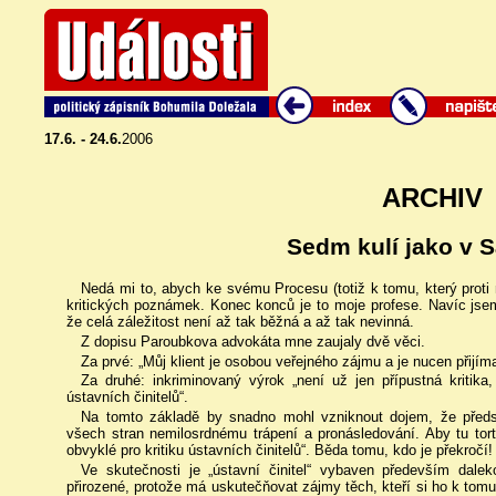
17.6. - 24.6.
2006
ARCHIV
Sedm kulí jako v S
Nedá mi to, abych ke svému Procesu (totiž k tomu, který proti
kritických poznámek. Konec konců je to moje profese. Navíc jse
že celá záležitost není až tak běžná a až tak nevinná.
Z dopisu Paroubkova advokáta mne zaujaly dvě věci.
Za prvé: „Můj klient je osobou veřejného zájmu a je nucen přijím
Za druhé: inkriminovaný výrok „není už jen přípustná kritika
ústavních činitelů“.
Na tomto základě by snadno mohl vzniknout dojem, že předs
všech stran nemilosrdnému trápení a pronásledování. Aby tu tor
obvyklé pro kritiku ústavních činitelů“. Běda tomu, kdo je překročí!
Ve skutečnosti je „ústavní činitel“ vybaven především dal
přirozené, protože má uskutečňovat zájmy těch, kteří si ho k tom