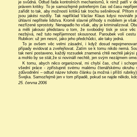
je svůdná. Odtud řada kontrolních mechanismů, k nimž patří v d
právem kritiky. To je samozřejmě potrefeným čas od času nepříjem
zařídit to tak, aby možnosti kritiků tak trochu sešněroval. Přitom m
jsou jakési rozdíly. Tak například Václav Klaus kdysi novináře j
úhlavní nepřítele lidstva. Kromě slavné příhody s mobilem je však
nezřízené sprostoty. Nenapadlo ho však, aby je kriminalizoval. Oba 
a měli jakousi představu o tom, že svobodný tisk je sice věc 
nezbývá, než tuto nepříjemnost skousnout. Paroubek volí cestu ž
Rubikon: už jen nesní, jako jeho předchůdci, ale taky jedná.
To je ovšem věc velmi zásadní, i když dosud nepojmenovaná
případy evidovat a zveřejňovat. Zatím se k tomu nikdo nemá. Sou
tak není postaveno, každý rozsudek znamená chtě nechtě jakýsi 
a mohlo by se stát,že si novináři nechtě, jen svým nezájmem omez
K tomu, abych něco organizoval, mi chybí čas, chuť i schopn
všední práce - zpřístupnit svému malému čtenářskému okruhu 
zdůvodnění – odtud název tohoto článku (a možná i příští rubriky
Švejka. Samozřejmě jen v tom případě, pokud se najde někdo, kdo 
25. června 2006