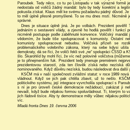
Paroubek. Tedy něco, co tu po Listopadu v tak výrazné formě
nedostala od voličů žádný mandát: bylo by tedy korektní a legi
pokusila získat. Klaus měl ke svému požadavku pádný důvod. Je fa
to měl úplně přesně promyšlené. To se mu dnes mstí. Nicméně j
správné.
Dnes je situace úplně jiná. Je po volbách. Prezident pověřil T
jednáním o sestavení vlády, a zjevně ho hodlá pověřit i funkcí
nicméně postupuje podle zaběhnuté konvence. Voličský mandát je ja
vědomím, že bude tiše spolupracovat s komunisty. Ostatní ne
komunisty spolupracovat nebudou. Voličská přízeň se rozd
problematického volebního zákona, který na sebe kdysi ušil
demokraty, dá se říci, že voliči řekli své „ne“ spolupráci ČSSD 
šlo. Škarohlíd by mohl říci, že víc než polovině voličstva (můžeme p
je to přinejmenším fuk. Prezident tedy jmenuje premiérem nejprve
prezidentovou starostí, zda ten člověk získá nebo nezíská d
nominovaného. Když důvěru nezíská, budou následovat dva další 
KSČM má v naší společnosti zvláštní statut: v roce 1989 nová po
vládnout. Když se jich pak chtěla zbavit, už to nešlo. KSČM
politického systému, její integrace vyvrcholila spoluprací s Par
s ní je pro úroveň české demokracie nežádoucí, zakázat ji nel
nevadí, když bude nějakou formou spoluvládnout. Ti, kterým to v
jich řádově tisíce. Aby ty demonstrace měly vůbec nějakou politi
víc.
Mladá fronta Dnes 19. června 2006