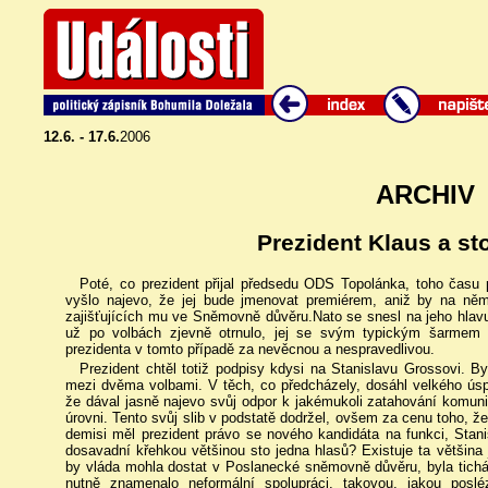
12.6. - 17.6.
2006
ARCHIV
Prezident Klaus a st
Poté, co prezident přijal předsedu ODS Topolánka, toho času
vyšlo najevo, že jej bude jmenovat premiérem, aniž by na ně
zajišťujících mu ve Sněmovně důvěru.Nato se snesl na jeho hlavu
už po volbách zjevně otrnulo, jej se svým typickým šarmem na
prezidenta v tomto případě za nevěcnou a nespravedlivou.
Prezident chtěl totiž podpisy kdysi na Stanislavu Grossovi. Byl
mezi dvěma volbami. V těch, co předcházely, dosáhl velkého ús
že dával jasně najevo svůj odpor k jakémukoli zatahování komun
úrovni. Tento svůj slib v podstatě dodržel, ovšem za cenu toho, ž
demisi měl prezident právo se nového kandidáta na funkci, Stani
dosavadní křehkou většinou sto jedna hlasů? Existuje ta většina 
by vláda mohla dostat v Poslanecké sněmovně důvěru, byla tichá
nutně znamenalo neformální spolupráci, takovou, jakou posl