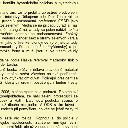
: konflikt hysterického policisty s hysterickou
áno tím, že to probíhá uprostřed předvolební
o iniciativy Děkujeme odejděte. Tentokrát se
 (trochu) poznamená preference ČSSD jako
může zeleným. Média se na případu vyřádila, náš
chtilému angažmá, a tady se jeden nabízí takřka
ělesněním agresivního nadsamcovství. Zbožný
va. Vedoucí gender sekce strany zelených kárá a
ví jako o křehké blondýnce (pro jistotu tedy
musel stydět ani nebožtík Fryštenský) a jak
 protože ženy a muži jsou si ve všem všudy
údajně podle Haška referoval maďarský tisk o
der Leitha.
chž kouká průšvih, dělává pravidelně: nečekal
 taky umožnil svést všechno na své podřízené.
 slov čtyřikrát omlouvat. Policejní prezident se
S klesající úrovní postižených budou tresty
 2006, plného sprostot a podrazů. Prvomájoví
(předpokládám, že naši zelení protestující se
oubek a Rath, Balbínova poetická strana, o
– už dlouho nic jiného. A ODS s tím kdysi –
zádech při pomyšlení, co vše se ještě za ty tři
 ještě víc rozloží. Kopnout si do policie v
ské společnosti, zatížené mírnější verzí
em sami řekli, ale už z pudu sebezáchovy není