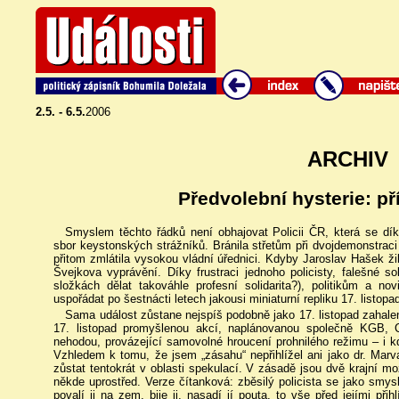
2.5. - 6.5.
2006
ARCHIV
Předvolební hysterie: p
Smyslem těchto řádků není obhajovat Policii ČR, která se dík
sbor keystonských strážníků. Bránila střetům při dvojdemonstraci
přitom zmlátila vysokou vládní úřednici. Kdyby Jaroslav Hašek ži
Švejkova vyprávění. Díky frustraci jednoho policisty, falešné s
složkách dělat takováhle profesní solidarita?), politikům a nov
uspořádat po šestnácti letech jakousi miniaturní repliku 17. listopa
Sama událost zůstane nejspíš podobně jako 17. listopad zahale
17. listopad promyšlenou akcí, naplánovanou společně KGB,
nehodou, provázející samovolné hroucení prohnilého režimu – i kd
Vzhledem k tomu, že jsem „zásahu“ nepřihlížel ani jako dr. Marv
zůstat tentokrát v oblasti spekulací. V zásadě jsou dvě krajní m
někde uprostřed. Verze čítanková: zběsilý policista se jako smys
povalí ji na zem, bije ji, nasadí jí pouta, to vše před jejími přih