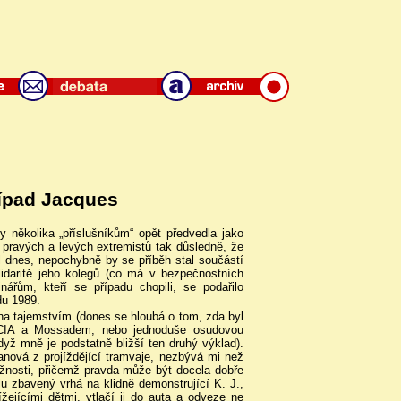
řípad Jacques
y několika „příslušníkům“ opět předvedla jako
 pravých a levých extremistů tak důsledně, že
l dnes, nepochybně by se příběh stal součástí
olidaritě jeho kolegů (co má v bezpečnostních
inářům, kteří se případu chopili, se podařilo
du 1989.
na tajemstvím (dones se hloubá o tom, zda byl
 CIA a Mossadem, nebo jednoduše osudovou
yž mně je podstatně bližší ten druhý výklad).
anová z projíždějící tramvaje, nezbývá mi než
ožnosti, přičemž pravda může být docela dobře
lu zbavený vrhá na klidně demonstrující K. J.,
lížejícími dětmi, vtlačí ji do auta a odveze ne