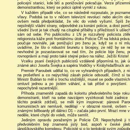
policejní stanici, kde bití a ponižování pokračuje. Verze přízemní
demonstrantkou, který se policii úplně vymkl z rukou.
V každém případě vše, co se následně rozpoutalo, je poznamen
vřavy. Podobá se to v něčem televizní revoluci nebo akcím okol
ovšem nedá předpokládat, že věc do voleb vyšumí. Spíš že
nejsilnější vládní strany, odpovědné za konání policie, a dost po
všední život je tak chudý na cituplné příběhy s příležitostí k ušle
sám od sebe. Pro publicistku z LN je rozzuřený policista zt
religionista káže proti frontálnímu útoku Policie ČR na lidská prá
poučuje novináře, jak ponižující pro ženu je, když se o ní mlu
uvádíme, že šlo o robustní brunetu s bicepsy, ze něž by se ne
nevhodné je pozastavovat se nad tím, že policie bije ženu,
rovnoprávní a mají proto také stejné právo na nářez. Ježíši Kriste!
Vcelku psaní českých publicistů vzdáleně připomíná to, jak 
známé akci Josefa Švejka a sapéra Vodičky v Királyhida/Bruck an 
Premiér Paroubek udělal to, co ve vyhraněných případech, z ni
na prošetření a co nejrychleji zásah policie odsoudil, čímž si
Ministr Bublan to měl o trochu složitější, musel se podle vlastních
omluvil jednou a po jistém váhání, a tak přišel o povýšení. 
nepochybně razantnější.
Příhoda znamenitě zapadá do koloritu předvolebního boje roku
demonstranti, kteří na sebe navzájem vystrkovali holé zadnice 
těchto praktik zdrželi), se měli kým inspirovat: pánové Par
komunistech ani nemluvě, nedělají - v obrazné rovině, ovšem 
známými billboardy při dálnici D1 – začala jako první. Mrazí mne v 
neděle, které chybí do voleb, může semlít.
Jediným opravdu poraženým je Policie ČR. Nepochybně ji to
předvolebním boji znamená jistý bod, aspoň v české plebej
jánošíkovského komplexu. Policisté si o to tentokrát svým způsob