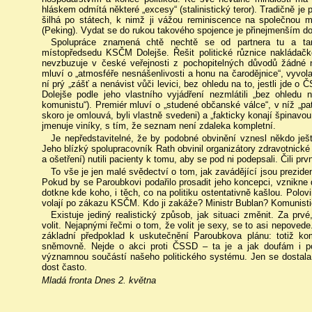
hláskem odmítá některé „excesy“ (stalinistický teror). Tradičně je p
šilhá po státech, k nimž ji vážou reminiscence na společnou m
(Peking). Vydat se do rukou takového spojence je přinejmenším do
Spolupráce znamená chtě nechtě se od partnera tu a tam 
místopředsedu KSČM Dolejše. Řešit politické různice nakládačko
nevzbuzuje v české veřejnosti z pochopitelných důvodů žádné na
mluví o „atmosféře nesnášenlivosti a honu na čarodějnice“, vyvola
ní prý „zášť a nenávist vůči levici, bez ohledu na to, jestli jde
Dolejše podle jeho vlastního vyjádření nezmlátili „bez ohledu 
komunistu“). Premiér mluví o „studené občanské válce“, v níž „patol
skoro je omlouvá, byli vlastně svedeni) a „fakticky konají špinavou 
jmenuje viníky, s tím, že seznam není zdaleka kompletní.
Je nepředstavitelné, že by podobné obvinění vznesl někdo ješt
Jeho blízký spolupracovník Rath obvinil organizátory zdravotnické
a ošetření) nutili pacienty k tomu, aby se pod ni podepsali. Čili prv
To vše je jen malé svědectví o tom, jak zavádějící jsou preziden
Pokud by se Paroubkovi podařilo prosadit jeho koncepci, vznikn
dotkne kde koho, i těch, co na politiku ostentativně kašlou. Polovi
volají po zákazu KSČM. Kdo ji zakáže? Ministr Bublan? Komunistic
Existuje jediný realistický způsob, jak situaci změnit. Za prvé
volit. Nejapnými řečmi o tom, že volit je sexy, se to asi nepovede.
základní předpoklad k uskutečnění Paroubkova plánu: totiž kom
sněmovně. Nejde o akci proti ČSSD – ta je a jak doufám i 
významnou součástí našeho politického systému. Jen se dostala 
dost často.
Mladá fronta Dnes 2. května