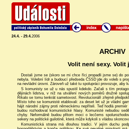
24.4. - 29.4.
2006
ARCHIV
Volit není sexy. Volit
Dostali jsme se (skoro se mi chce říci propadli jsme se) do pol
nebyla. Volební lídr a budoucí předseda ČSSD jde do voleb s p
na nevládní úrovni. Zároveň už také tu spolupráci provozuje, aby k
S komunisty se už u nás spustil kdekdo. Začali s tím protagon
dějinách lidstva, v níž na utváření nových poměrů družně spolupra
Říkalo se tomu tenkrát sametovost. Revolucionáři zřejmě předpokl
Místo toho se komunisté etablovali: za deset let už je vládní gar
hájit národní zájmy proti německému nepříteli. Teď hodlá premiér 
budou rozhodovat komunistické hlasy. Komunisté nebudou sedě
chyby. Neformálně budou přitom moci o lecčems spolurozhodov
sekery na politické guilotině, která může kdykoli s vládou skoncov
Komunistická strana má dlouhou tradici. V jejím duchu podp
hospodářstvím a konče politikou. Ke své nevalné minulosti má 