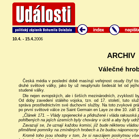
10.4. - 15.4.
2006
ARCHIV
Válečné hro
Česká média v poslední době masírují veřejnost osudy čtyř ti
druhé světové války, jako by už neuplynulo šedesát let od její
studené války.
Dle nejen evropských, ale i širších mezinárodních, zvyklostí by
Od doby zavedení stálého vojska, tzn. od 17. století, tuto s
správa prostřednictvím své duchovní služby. Na toto zvykové pr
po první světové válce ze Saint Germain en Laye ze dne 10. září 
„Článek 171. – Vlády spojenecké a přidružené i vláda rakouská p
pohřbených na jejích územích byly chovány v úctě a aby byly udr
Zavazují se, že uznají každou komisi, jíž bude některou vládou ul
přiměřené pomníky na zmíněných hrobech a že budou nápomocny tě
Kromě toho jsou shodny v tom, že si navzájem poskytnou všec