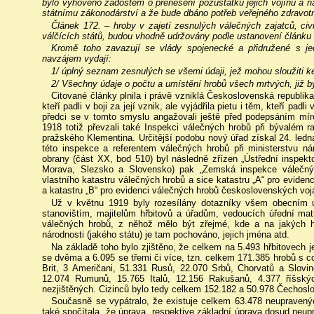
bylo vyhověno žádostem o přenesení pozůstatků jejich vojínů a n
státnímu zákonodárství a že bude dbáno potřeb veřejného zdravotn
Článek 172. – hroby v zajetí zesnulých válečných zajatců, civi
válčících států, budou vhodně udržovány podle ustanovení článku 
Kromě toho zavazují se vlády spojenecké a přidružené s je
navzájem vydají:
1/ úplný seznam zesnulých se všemi údaji, jež mohou sloužiti ke 
2/ Všechny údaje o počtu a umístění hrobů všech mrtvých, již byl
Citované články plnila i právě vzniklá Československá republi
kteří padli v boji za její vznik, ale vyjádřila pietu i těm, kteří pad
předci se v tomto smyslu angažovali ještě před podepsáním míro
1918 totiž převzali také Inspekci válečných hrobů při bývalém ra
pražského Klementina. Určitější podobu nový úřad získal 24. le
této inspekce a referentem válečných hrobů při ministerstvu ná
obrany (část XX, bod 510) byl následně zřízen „Ústřední inspek
Morava, Slezsko a Slovensko) pak „Zemská inspekce válečnýc
vlastního katastru válečných hrobů a sice katastru „A“ pro evid
a katastru „B“ pro evidenci válečných hrobů československých voj
Už v květnu 1919 byly rozesílány dotazníky všem obecním ú
stanovištím, majitelům hřbitovů a úřadům, vedoucích úřední mat
válečných hrobů, z něhož mělo být zřejmé, kde a na jakých h
národnosti (jakého státu) je tam pochováno, jejich jména atd.
Na základě toho bylo zjištěno, že celkem na 5.493 hřbitovech j
se dvěma a 6.095 se třemi či více, tzn. celkem 171.385 hrobů s c
Brit, 3 Američani, 51.331 Rusů, 22.070 Srbů, Chorvatů a Slovin
12.074 Rumunů, 15.765 Italů, 12.156 Rakušanů, 4.377 říšsk
nezjištěných. Cizinců bylo tedy celkem 152.182 a 50.978 Čechosl
Současně se vypátralo, že existuje celkem 63.478 neupravený
také spočítala, že úprava, respektive základní úprava dosud neu