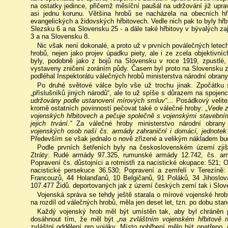
na ostatky jedince, přičemž měsíční paušál na udržování již up
asi jednu korunu. Většina hrobů se nacházela na obecních hřb
evangelických a židovských hřbitovech. Vedle nich pak to byly hř
Slezsku 6 a na Slovensku 25 - a dále také hřbitovy v bývalých z
3 a na Slovensku 8.
Nic však není dokonalé, a proto už v prvních poválečných letec
hrobů, nejen jako projev úpadku piety, ale i ze zcela objektivní
byly, podobně jako z bojů na Slovensku v roce 1919, zpustlé
vystaveny zničení zoráním půdy. Časem byl proto na Slovensku zř
podléhal Inspektorátu válečných hrobů ministerstva národní obra
Po druhé světové válce bylo vše už trochu jinak. Zpočátku s
„příslušníků jiných národů“, ale to už spíše s důrazem na spojen
udržovány podle ustanovení mírových smluv“…
Posádkový velite
kromě ostatních povinností pečovat také o válečné hroby:
„Vede 
vojenských hřbitovech a pečuje společně s vojenskými stavební
jejich trvání.“
Za válečné hroby ministerstvo národní obran
vojenských osob naší čs. armády zahraniční i domácí, jednotek
Především se však jednalo o nově zřízené a velikým nákladem b
Podle prvních šetřeních byly na československém území zjišt
Ztráty: Rudé armády 97.325, rumunské armády 12.742, čs. ar
Popravení čs. důstojníci a rotmistři za nacistické okupace: 521;
nacistické persekuce 36.530; Popravení a zemřelí v Terezíně:
Francouzů, 44 Holanďanů, 10 Belgičanů, 91 Poláků, 34 Jihoslov
107.477 Židů. deportovaných jak z území českých zemí tak i Slov
Vojenská správa se tehdy ještě starala o mírové vojenské hroby
na rozdíl od válečných hrobů, měla jen deset let, tzn. po dobu s
Každý vojenský hrob měl být umístěn tak, aby byl chráněn
dosáhnout tím, že měl být
„na zvláštním vojenském hřbitově n
zvláštní oddělení pro vojáky. Místo pohřbení mělo být opatřeno