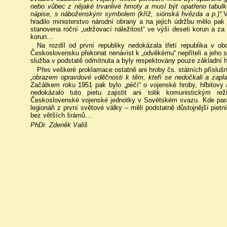
nebo vůbec z nějaké trvanlivé hmoty a musí být opatřeno tabulk
nápise, s náboženským symbolem (kříž, siónská hvězda a p.)“
.
hradilo ministerstvo národní obrany a na jejich údržbu mělo pa
stanovena roční „udržovací náležitost“ ve výši deseti korun a za
korun…
Na rozdíl od první republiky nedokázala třetí republika v 
Československu překonat nenávist k „odvěkému“ nepříteli a jeho 
služba v podstatě odmítnuta a byly respektovány pouze základní h
Přes veškeré proklamace ostatně ani hroby čs. státních přísluš
„obrazem opravdové vděčnosti k těm, kteří se nedočkali a zapla
Začátkem roku 1951 pak bylo „péčí“ o vojenské hroby, hřbitovy 
nedokázalo tuto pietu zajistit ani tolik komunistickým r
Československé vojenské jednotky v Sovětském svazu. Kde parad
legionáři z první světové války – měli podstatně důstojnější pietn
bez větších šrámů…
PhDr. Zdeněk Vališ