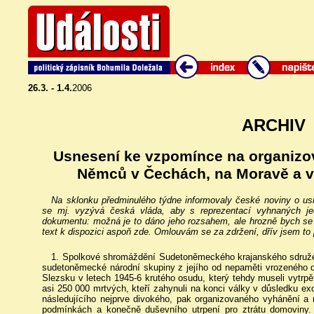
26.3. - 1.4.
2006
ARCHIV
Usnesení ke vzpomínce na organizo
Němců v Čechách, na Moravě a ve
Na sklonku předminulého týdne informovaly české noviny o 
se mj. vyzývá česká vláda, aby s reprezentací vyhnaných jed
dokumentu: možná je to dáno jeho rozsahem, ale hrozně bych se d
text k dispozici aspoň zde. Omlouvám se za zdržení, dřív jsem to p
1. Spolkové shromáždění Sudetoněmeckého krajanského sdružení
sudetoněmecké národní skupiny z jejího od nepaměti vrozenéh
Slezsku v letech 1945-6 krutého osudu, který tehdy museli vytrpě
asi 250 000 mrtvých, kteří zahynuli na konci války v důsledku ex
následujícího nejprve divokého, pak organizovaného vyhánění a 
podmínkách a konečně duševního utrpení pro ztrátu domoviny