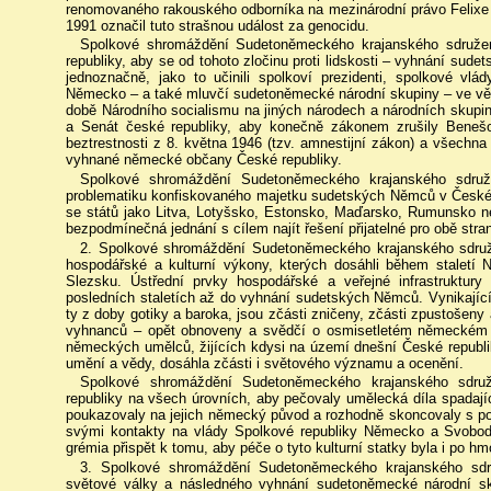
renomovaného rakouského odborníka na mezinárodní právo Felixe 
1991 označil tuto strašnou událost za genocidu.
Spolkové shromáždění Sudetoněmeckého krajanského sdružen
republiky, aby se od tohoto zločinu proti lidskosti – vyhnání sud
jednoznačně, jako to učinili spolkoví prezidenti, spolkové vlá
Německo – a také mluvčí sudetoněmecké národní skupiny – ve věci 
době Národního socialismu na jiných národech a národních skup
a Senát české republiky, aby konečně zákonem zrušily Beneš
beztrestnosti z 8. května 1946 (tzv. amnestijní zákon) a všechna 
vyhnané německé občany České republiky.
Spolkové shromáždění Sudetoněmeckého krajanského sdru
problematiku konfiskovaného majetku sudetských Němců v České re
se států jako Litva, Lotyšsko, Estonsko, Maďarsko, Rumunsko n
bezpodmínečná jednání s cílem najít řešení přijatelné pro obě stra
2. Spolkové shromáždění Sudetoněmeckého krajanského sdruž
hospodářské a kulturní výkony, kterých dosáhli během stalet
Slezsku. Ústřední prvky hospodářské a veřejné infrastruktur
posledních staletích až do vyhnání sudetských Němců. Vynikajíc
ty z doby gotiky a baroka, jsou zčásti zničeny, zčásti zpustošen
vyhnanců – opět obnoveny a svědčí o osmisetletém německém o
německých umělců, žijících kdysi na území dnešní České republiky,
umění a vědy, dosáhla zčásti i světového významu a ocenění.
Spolkové shromáždění Sudetoněmeckého krajanského sdruž
republiky na všech úrovních, aby pečovaly umělecká díla spadají
poukazovaly na jejich německý původ a rozhodně skoncovaly s po
svými kontakty na vlády Spolkové republiky Německo a Svobod
grémia přispět k tomu, aby péče o tyto kulturní statky byla i po h
3. Spolkové shromáždění Sudetoněmeckého krajanského sdr
světové války a následného vyhnání sudetoněmecké národní sku