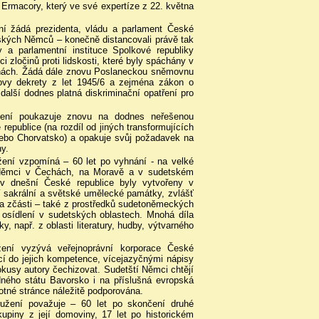
Ermacory, který ve své expertíze z 22. května
í žádá prezidenta, vládu a parlament České
etských Němců – konečně distancovali právě tak
dy a parlamentní instituce Spolkové republiky
zločinů proti lidskosti, které byly spáchány v
inách. Žádá dále znovu Poslaneckou sněmovnu
ovy dekrety z let 1945/6 a zejména zákon o
další dodnes platná diskriminační opatření pro
žení poukazuje znovu na dodnes neřešenou
publice (na rozdíl od jiných transformujících
ebo Chorvatsko) a opakuje svůj požadavek na
ny.
ení vzpomíná – 60 let po vyhnání - na velké
í Němci v Čechách, na Moravě a v sudetském
y v dnešní České republice byly vytvořeny v
í sakrální a světské umělecké památky, zvlášť
y a zčásti – také z prostředků sudetoněmeckých
sídlení v sudetských oblastech. Mnohá díla
 např. z oblasti literatury, hudby, výtvarného
ení vyzývá veřejnoprávní korporace České
cí do jejich kompetence, vícejazyčnými nápisy
kusy autory čechizovat. Sudetští Němci chtějí
ného státu Bavorsko i na příslušná evropská
motné stránce náležitě podporována.
užení považuje – 60 let po skončení druhé
piny z její domoviny, 17 let po historickém