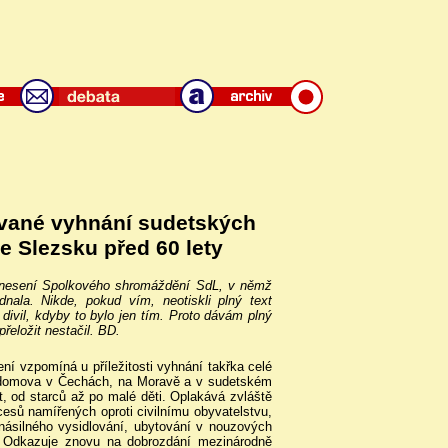
vané vyhnání sudetských
 Slezsku před 60 lety
usnesení Spolkového shromáždění SdL, v němž
nala. Nikde, pokud vím, neotiskli plný text
ivil, kdyby to bylo jen tím. Proto dávám plný
řeložit nestačil. BD.
 vzpomíná u příležitosti vyhnání takřka celé
o domova v Čechách, na Moravě a v sudetském
t, od starců až po malé děti. Oplakává zvláště
cesů namířených oproti civilnímu obyvatelstvu,
násilného vysidlování, ubytování v nouzových
. Odkazuje znovu na dobrozdání mezinárodně